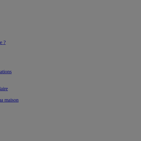
e ?
ations
aire
 ma maison