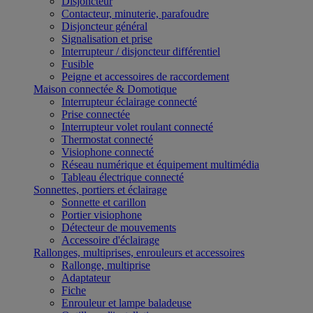
Disjoncteur
Contacteur, minuterie, parafoudre
Disjoncteur général
Signalisation et prise
Interrupteur / disjoncteur différentiel
Fusible
Peigne et accessoires de raccordement
Maison connectée & Domotique
Interrupteur éclairage connecté
Prise connectée
Interrupteur volet roulant connecté
Thermostat connecté
Visiophone connecté
Réseau numérique et équipement multimédia
Tableau électrique connecté
Sonnettes, portiers et éclairage
Sonnette et carillon
Portier visiophone
Détecteur de mouvements
Accessoire d'éclairage
Rallonges, multiprises, enrouleurs et accessoires
Rallonge, multiprise
Adaptateur
Fiche
Enrouleur et lampe baladeuse