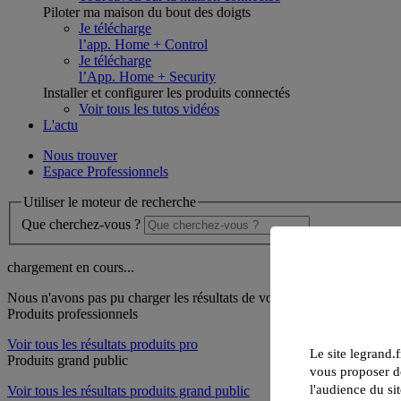
Piloter ma maison du bout des doigts
Je télécharge
l’app. Home + Control
Je télécharge
l’App. Home + Security
Installer et configurer les produits connectés
Voir tous les tutos vidéos
L'actu
Nous trouver
Espace Professionnels
Utiliser le moteur de recherche
Que cherchez-vous ?
chargement en cours...
Nous n'avons pas pu charger les résultats de votre recherche
Produits professionnels
Voir tous les résultats produits pro
Le site legrand.f
Produits grand public
vous proposer de
l'audience du sit
Voir tous les résultats produits grand public