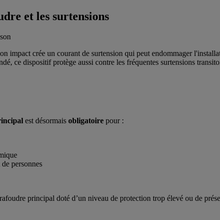
udre et les surtensions
ison
n impact crée un courant de surtension qui peut endommager l'installatio
, ce dispositif protège aussi contre les fréquentes surtensions transito
incipal
est désormais
obligatoire
pour :
omique
t de personnes
parafoudre principal doté d’un niveau de protection trop élevé ou de pr