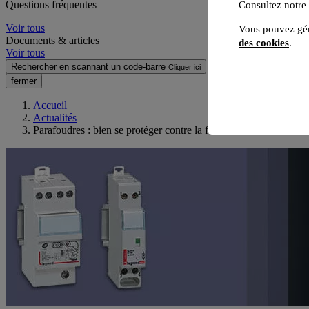
Questions fréquentes
Consultez notre
Voir tous
Vous pouvez gér
Documents & articles
des cookies
.
Voir tous
Rechercher en scannant un code-barre
Cliquer ici
fermer
Accueil
Actualités
Parafoudres : bien se protéger contre la foudre et les surtensions