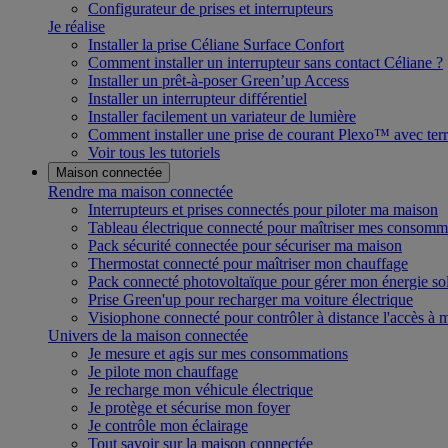
Configurateur de prises et interrupteurs
Je réalise
Installer la prise Céliane Surface Confort
Comment installer un interrupteur sans contact Céliane ?
Installer un prêt-à-poser Green’up Access
Installer un interrupteur différentiel
Installer facilement un variateur de lumière
Comment installer une prise de courant Plexo™ avec terr
Voir tous les tutoriels
Maison connectée
Rendre ma maison connectée
Interrupteurs et prises connectés pour piloter ma maison
Tableau électrique connecté pour maîtriser mes consomm
Pack sécurité connectée pour sécuriser ma maison
Thermostat connecté pour maîtriser mon chauffage
Pack connecté photovoltaïque pour gérer mon énergie sol
Prise Green'up pour recharger ma voiture électrique
Visiophone connecté pour contrôler à distance l'accès à
Univers de la maison connectée
Je mesure et agis sur mes consommations
Je pilote mon chauffage
Je recharge mon véhicule électrique
Je protège et sécurise mon foyer
Je contrôle mon éclairage
Tout savoir sur la maison connectée