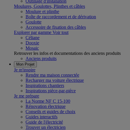
Outillage d'installation
Moulures, Goulottes, Plinthes et câbles
Moulure et plinthe
Boîte de raccordement et de dérivation
Goulotte
Accessoire de fixation des câbles
Explorer par gamme
Voir tout
Céliane
Dooxie
Mosaic
Retrouver les infos et documentations des anciens produits
Anciens produits
Mon Projet
Je m'inspire
Rendre ma maison connectée
Recharger ma voiture électrique
Inspirations chantiers
Inspirations pièce-par-pièce
Je me prépare
La Norme NF C 15-100
Rénovation électrique
Conseils et guides de choix
Guides interactifs
Guide de l'électricité
Trouver un électricien