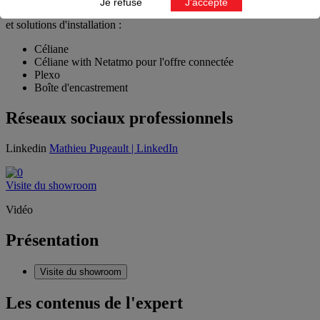
Je refuse
J'accepte
Pôle Marketing Résidentiel
, en charge des gammes d'appareillage
et solutions d'installation :
Céliane
Céliane with Netatmo pour l'offre connectée
Plexo
Boîte d'encastrement
Réseaux sociaux professionnels
Linkedin
Mathieu Pugeault | LinkedIn
Visite du showroom
Vidéo
Présentation
Visite du showroom
Les contenus de l'expert