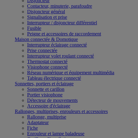
Disjoncteur
Contacteur, minuterie, parafoudre
Disjoncteur général
Signalisation et prise
Interrupteur / disjoncteur différentiel
Fusible
Peigne et accessoires de raccordement
Maison connectée & Domotique
Interrupteur éclairage connecté
Prise connectée
Interrupteur volet roulant connecté
Thermostat connecté
Visiophone connecté
Réseau numérique et équipement multimédia
Tableau électrique connecté
Sonnettes, portiers et éclairage
Sonnette et carillon
Portier visiophone
Détecteur de mouvements
Accessoire d'éclairage
Rallonges, multiprises, enrouleurs et accessoires
Rallonge, multiprise
Adaptateur
Fiche
Enrouleur et lampe baladeuse