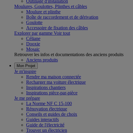
Outillage d'installation
Moulures, Goulottes, Plinthes et câbles
Moulure et plinthe
Boîte de raccordement et de dérivation
Goulotte
Accessoire de fixation des câbles
Explorer par gamme
Voir tout
Céliane
Dooxie
Mosaic
Retrouver les infos et documentations des anciens produits
Anciens produits
Mon Projet
Je m'inspire
Rendre ma maison connectée
Recharger ma voiture électrique
Inspirations chantiers
Inspirations pièce-par-pièce
Je me prépare
La Norme NF C 15-100
Rénovation électrique
Conseils et guides de choix
Guides interactifs
Guide de l'électricité
Trouver un électricien