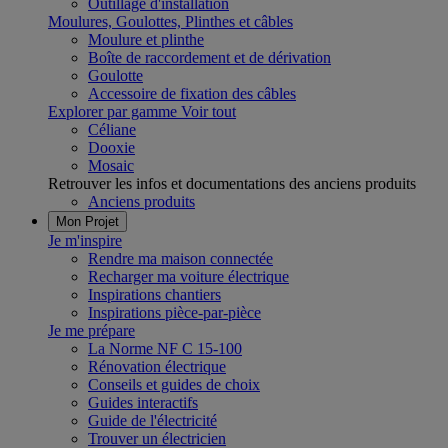
Outillage d'installation
Moulures, Goulottes, Plinthes et câbles
Moulure et plinthe
Boîte de raccordement et de dérivation
Goulotte
Accessoire de fixation des câbles
Explorer par gamme
Voir tout
Céliane
Dooxie
Mosaic
Retrouver les infos et documentations des anciens produits
Anciens produits
Mon Projet
Je m'inspire
Rendre ma maison connectée
Recharger ma voiture électrique
Inspirations chantiers
Inspirations pièce-par-pièce
Je me prépare
La Norme NF C 15-100
Rénovation électrique
Conseils et guides de choix
Guides interactifs
Guide de l'électricité
Trouver un électricien