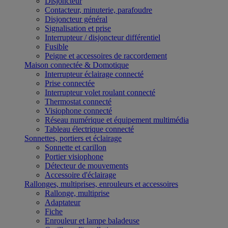
Disjoncteur
Contacteur, minuterie, parafoudre
Disjoncteur général
Signalisation et prise
Interrupteur / disjoncteur différentiel
Fusible
Peigne et accessoires de raccordement
Maison connectée & Domotique
Interrupteur éclairage connecté
Prise connectée
Interrupteur volet roulant connecté
Thermostat connecté
Visiophone connecté
Réseau numérique et équipement multimédia
Tableau électrique connecté
Sonnettes, portiers et éclairage
Sonnette et carillon
Portier visiophone
Détecteur de mouvements
Accessoire d'éclairage
Rallonges, multiprises, enrouleurs et accessoires
Rallonge, multiprise
Adaptateur
Fiche
Enrouleur et lampe baladeuse