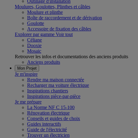
Outillage d'installation
Moulures, Goulottes, Plinthes et câbles
Moulure et plinthe
Boîte de raccordement et de dérivation
Goulotte
Accessoire de fixation des câbles
Explorer par gamme
Voir tout
Céliane
Dooxie
Mosaic
Retrouver les infos et documentations des anciens produits
Anciens produits
Mon Projet
Je m'inspire
Rendre ma maison connectée
Recharger ma voiture électrique
Inspirations chantiers
Inspirations pièce-par-pièce
Je me prépare
La Norme NF C 15-100
Rénovation électrique
Conseils et guides de choix
Guides interactifs
Guide de l'électricité
Trouver un électricien