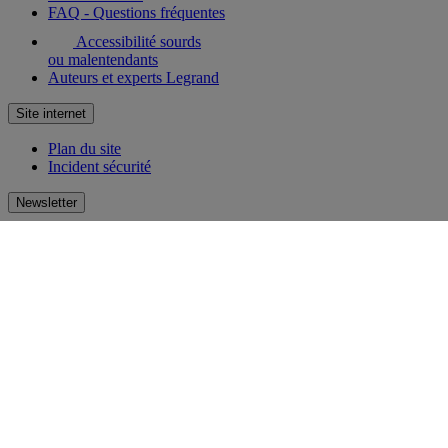
FAQ - Questions fréquentes
Accessibilité sourds
ou malentendants
Auteurs et experts Legrand
Site internet
Plan du site
Incident sécurité
Newsletter
Recevez par e-mail la newsletter Legrand ! Découvrez en avant-
première les nouveautés et innovations. Laissez-vous inspirer et
restez toujours au courant !
S'inscrire
Réseaux sociaux
facebook
Instagram
LinkedIn
Pinterest
Youtube