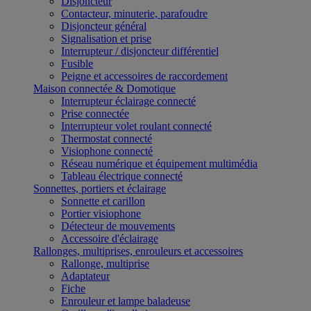
Disjoncteur
Contacteur, minuterie, parafoudre
Disjoncteur général
Signalisation et prise
Interrupteur / disjoncteur différentiel
Fusible
Peigne et accessoires de raccordement
Maison connectée & Domotique
Interrupteur éclairage connecté
Prise connectée
Interrupteur volet roulant connecté
Thermostat connecté
Visiophone connecté
Réseau numérique et équipement multimédia
Tableau électrique connecté
Sonnettes, portiers et éclairage
Sonnette et carillon
Portier visiophone
Détecteur de mouvements
Accessoire d'éclairage
Rallonges, multiprises, enrouleurs et accessoires
Rallonge, multiprise
Adaptateur
Fiche
Enrouleur et lampe baladeuse