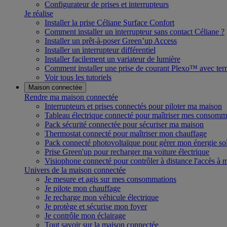
Configurateur de prises et interrupteurs
Je réalise
Installer la prise Céliane Surface Confort
Comment installer un interrupteur sans contact Céliane ?
Installer un prêt-à-poser Green’up Access
Installer un interrupteur différentiel
Installer facilement un variateur de lumière
Comment installer une prise de courant Plexo™ avec terr
Voir tous les tutoriels
Maison connectée
Rendre ma maison connectée
Interrupteurs et prises connectés pour piloter ma maison
Tableau électrique connecté pour maîtriser mes consomm
Pack sécurité connectée pour sécuriser ma maison
Thermostat connecté pour maîtriser mon chauffage
Pack connecté photovoltaïque pour gérer mon énergie sol
Prise Green'up pour recharger ma voiture électrique
Visiophone connecté pour contrôler à distance l'accès à
Univers de la maison connectée
Je mesure et agis sur mes consommations
Je pilote mon chauffage
Je recharge mon véhicule électrique
Je protège et sécurise mon foyer
Je contrôle mon éclairage
Tout savoir sur la maison connectée