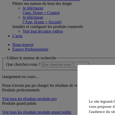
Piloter ma maison du bout des doigts
Je télécharge
l’app. Home + Control
Je télécharge
l’App. Home + Security
Installer et configurer les produits connectés
Voir tous les tutos vidéos
L'actu
Nous trouver
Espace Professionnels
Utiliser le moteur de recherche
Que cherchez-vous ?
chargement en cours...
Nous n'avons pas pu charger les résultats de votre recherche
Produits professionnels
Voir tous les résultats produits pro
Le site legrand.f
Produits grand public
vous proposer de
l'audience du sit
Voir tous les résultats produits grand public