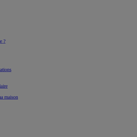
e ?
ations
aire
 ma maison