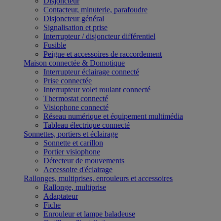
Disjoncteur
Contacteur, minuterie, parafoudre
Disjoncteur général
Signalisation et prise
Interrupteur / disjoncteur différentiel
Fusible
Peigne et accessoires de raccordement
Maison connectée & Domotique
Interrupteur éclairage connecté
Prise connectée
Interrupteur volet roulant connecté
Thermostat connecté
Visiophone connecté
Réseau numérique et équipement multimédia
Tableau électrique connecté
Sonnettes, portiers et éclairage
Sonnette et carillon
Portier visiophone
Détecteur de mouvements
Accessoire d'éclairage
Rallonges, multiprises, enrouleurs et accessoires
Rallonge, multiprise
Adaptateur
Fiche
Enrouleur et lampe baladeuse