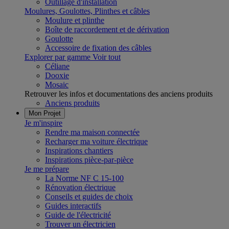
Outillage d'installation
Moulures, Goulottes, Plinthes et câbles
Moulure et plinthe
Boîte de raccordement et de dérivation
Goulotte
Accessoire de fixation des câbles
Explorer par gamme
Voir tout
Céliane
Dooxie
Mosaic
Retrouver les infos et documentations des anciens produits
Anciens produits
Mon Projet
Je m'inspire
Rendre ma maison connectée
Recharger ma voiture électrique
Inspirations chantiers
Inspirations pièce-par-pièce
Je me prépare
La Norme NF C 15-100
Rénovation électrique
Conseils et guides de choix
Guides interactifs
Guide de l'électricité
Trouver un électricien