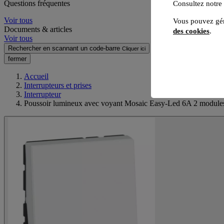
Questions fréquentes
Consultez notre
Voir tous
Vous pouvez gér
Documents & articles
des cookies
.
Voir tous
Rechercher en scannant un code-barre
Cliquer ici
fermer
Accueil
Interrupteurs et prises
Interrupteur
Poussoir lumineux avec voyant Mosaic Easy-Led 6A 2 modules