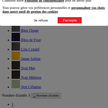
Consultez notre
Politique de confidentialité
pour en savoir plus.
Blanc Amande
Vous pouvez gérer vos préférences personnelles et
personnaliser vos choix
Blanc Emaillé
dans notre outil de gestion des cookies
.
Je refuse
J'accepte
Blanc Relief
Bleu Orage
Bleu de Four
Gris Cendré
Jaune Safran
Noir Mat
Noir Météore
Vert Céladon
Nombre d'unités
3
1