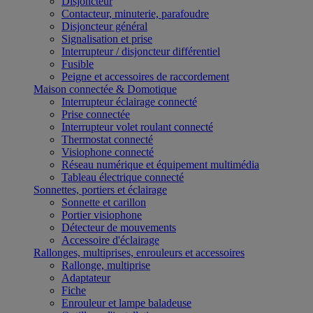
Disjoncteur
Contacteur, minuterie, parafoudre
Disjoncteur général
Signalisation et prise
Interrupteur / disjoncteur différentiel
Fusible
Peigne et accessoires de raccordement
Maison connectée & Domotique
Interrupteur éclairage connecté
Prise connectée
Interrupteur volet roulant connecté
Thermostat connecté
Visiophone connecté
Réseau numérique et équipement multimédia
Tableau électrique connecté
Sonnettes, portiers et éclairage
Sonnette et carillon
Portier visiophone
Détecteur de mouvements
Accessoire d'éclairage
Rallonges, multiprises, enrouleurs et accessoires
Rallonge, multiprise
Adaptateur
Fiche
Enrouleur et lampe baladeuse