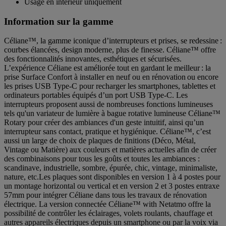
Usage en intérieur uniquement
Information sur la gamme
Céliane™, la gamme iconique d’interrupteurs et prises, se redessine :
courbes élancées, design moderne, plus de finesse. Céliane™ offre
des fonctionnalités innovantes, esthétiques et sécurisées.
L’expérience Céliane est améliorée tout en gardant le meilleur : la
prise Surface Confort à installer en neuf ou en rénovation ou encore
les prises USB Type-C pour recharger les smartphones, tablettes et
ordinateurs portables équipés d’un port USB Type-C. Les
interrupteurs proposent aussi de nombreuses fonctions lumineuses
tels qu'un variateur de lumière à bague rotative lumineuse Céliane™
Rotary pour créer des ambiances d'un geste intuitif, ainsi qu’un
interrupteur sans contact, pratique et hygiénique. Céliane™, c’est
aussi un large de choix de plaques de finitions (Déco, Métal,
Vintage ou Matière) aux couleurs et matières actuelles afin de créer
des combinaisons pour tous les goûts et toutes les ambiances :
scandinave, industrielle, sombre, épurée, chic, vintage, minimaliste,
nature, etc.Les plaques sont disponibles en version 1 à 4 postes pour
un montage horizontal ou vertical et en version 2 et 3 postes entraxe
57mm pour intégrer Céliane dans tous les travaux de rénovation
électrique. La version connectée Céliane™ with Netatmo offre la
possibilité de contrôler les éclairages, volets roulants, chauffage et
autres appareils électriques depuis un smartphone ou par la voix via