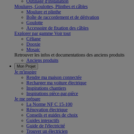
Outillage d'installation
Moulures, Goulottes, Plinthes et câbles
Moulure et plinthe
Boîte de raccordement et de dérivation
Goulotte
Accessoire de fixation des câbles
Explorer par gamme
Voir tout
Céliane
Dooxie
Mosaic
Retrouver les infos et documentations des anciens produits
Anciens produits
Mon Projet
Je m'inspire
Rendre ma maison connectée
Recharger ma voiture électrique
Inspirations chantiers
Inspirations pièce-par-pièce
Je me prépare
La Norme NF C 15-100
Rénovation électrique
Conseils et guides de choix
Guides interactifs
Guide de l'électricité
Trouver un électricien