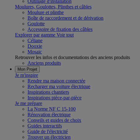
Outillage d'installation
Moulures, Goulottes, Plinthes et câbles
Moulure et plinthe
Boîte de raccordement et de dérivation
Goulotte
Accessoire de fixation des câbles
Explorer par gamme
Voir tout
Céliane
Dooxie
Mosaic
Retrouver les infos et documentations des anciens produits
Anciens produits
Mon Projet
Je m'inspire
Rendre ma maison connectée
Recharger ma voiture électrique
Inspirations chantiers
Inspirations pièce-par-pièce
Je me prépare
La Norme NF C 15-100
Rénovation électrique
Conseils et guides de choix
Guides interactifs
Guide de l'électricité
Trouver un électricien