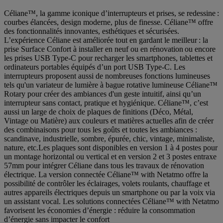
Céliane™, la gamme iconique d’interrupteurs et prises, se redessine :
courbes élancées, design moderne, plus de finesse. Céliane™ offre
des fonctionnalités innovantes, esthétiques et sécurisées.
L’expérience Céliane est améliorée tout en gardant le meilleur : la
prise Surface Confort à installer en neuf ou en rénovation ou encore
les prises USB Type-C pour recharger les smartphones, tablettes et
ordinateurs portables équipés d’un port USB Type-C. Les
interrupteurs proposent aussi de nombreuses fonctions lumineuses
tels qu'un variateur de lumière à bague rotative lumineuse Céliane™
Rotary pour créer des ambiances d'un geste intuitif, ainsi qu’un
interrupteur sans contact, pratique et hygiénique. Céliane™, c’est
aussi un large de choix de plaques de finitions (Déco, Métal,
Vintage ou Matière) aux couleurs et matières actuelles afin de créer
des combinaisons pour tous les goûts et toutes les ambiances :
scandinave, industrielle, sombre, épurée, chic, vintage, minimaliste,
nature, etc.Les plaques sont disponibles en version 1 à 4 postes pour
un montage horizontal ou vertical et en version 2 et 3 postes entraxe
57mm pour intégrer Céliane dans tous les travaux de rénovation
électrique. La version connectée Céliane™ with Netatmo offre la
possibilité de contrôler les éclairages, volets roulants, chauffage et
autres appareils électriques depuis un smartphone ou par la voix via
un assistant vocal. Les solutions connectées Céliane™ with Netatmo
favorisent les économies d’énergie : réduire la consommation
d’énergie sans impacter le confort