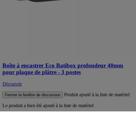
Boîte à encastrer Eco Batibox profondeur 40mm
pour plaque de plâtre - 3 postes
Découvrir
Produit ajouté à la liste de matériel
Fermer la fenêtre de discussion
Le produit
a bien été ajouté à la liste de matériel
Accéder à la
liste de matériel
Poursuivre
ma navigation
{{name}}
a bien été ajouté aux
Fermer la fenêtre de discussion