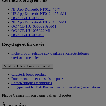
Certificats et agréments
NF App Domestic-NF012_4577
NF App Domestic-NF012_4571/M1
OC / CB-HU-005377
NF App Domestic-NF012_4512/M1
OC / CB-HU-005009-A1/M1
OC / CB-HU-005022-M1
OC / CB-HU-005107
Recyclage et fin de vie
Fiche produit relative aux qualites et caracteristiques
environnementales
Ajouter à la liste
Enlever de la liste
caractéristiques produit
Documentation et conseils de pose
Caractéristiques techniques
Engagement RSE & Respect des normes et réglementations
Plaque Céliane finition Jaune Safran - 3 postes
À associer