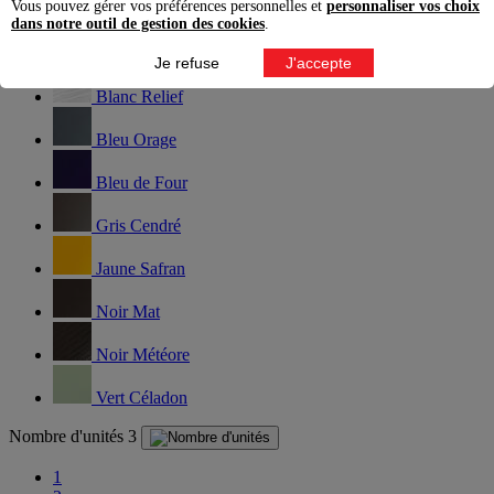
Vous pouvez gérer vos préférences personnelles et
personnaliser vos choix
Blanc Amande
dans notre outil de gestion des cookies
.
Blanc Emaillé
Je refuse
J'accepte
Blanc Relief
Bleu Orage
Bleu de Four
Gris Cendré
Jaune Safran
Noir Mat
Noir Météore
Vert Céladon
Nombre d'unités
3
1