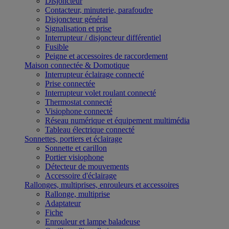
Disjoncteur
Contacteur, minuterie, parafoudre
Disjoncteur général
Signalisation et prise
Interrupteur / disjoncteur différentiel
Fusible
Peigne et accessoires de raccordement
Maison connectée & Domotique
Interrupteur éclairage connecté
Prise connectée
Interrupteur volet roulant connecté
Thermostat connecté
Visiophone connecté
Réseau numérique et équipement multimédia
Tableau électrique connecté
Sonnettes, portiers et éclairage
Sonnette et carillon
Portier visiophone
Détecteur de mouvements
Accessoire d'éclairage
Rallonges, multiprises, enrouleurs et accessoires
Rallonge, multiprise
Adaptateur
Fiche
Enrouleur et lampe baladeuse