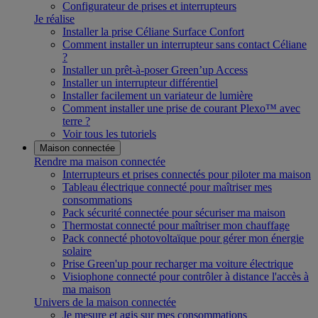
Configurateur de prises et interrupteurs
Je réalise
Installer la prise Céliane Surface Confort
Comment installer un interrupteur sans contact Céliane
?
Installer un prêt-à-poser Green’up Access
Installer un interrupteur différentiel
Installer facilement un variateur de lumière
Comment installer une prise de courant Plexo™ avec
terre ?
Voir tous les tutoriels
Maison connectée
Rendre ma maison connectée
Interrupteurs et prises connectés pour piloter ma maison
Tableau électrique connecté pour maîtriser mes
consommations
Pack sécurité connectée pour sécuriser ma maison
Thermostat connecté pour maîtriser mon chauffage
Pack connecté photovoltaïque pour gérer mon énergie
solaire
Prise Green'up pour recharger ma voiture électrique
Visiophone connecté pour contrôler à distance l'accès à
ma maison
Univers de la maison connectée
Je mesure et agis sur mes consommations