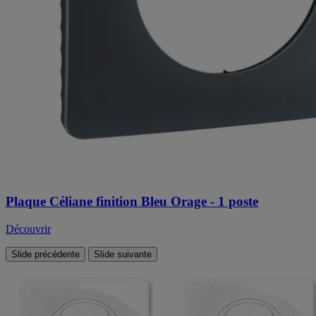
Plaque Céliane finition Bleu Orage - 1 poste
Découvrir
Slide précédente
Slide suivante