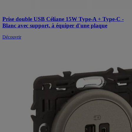
Prise double USB Céliane 15W Type-A + Type-C -
Blanc avec support, à équiper d'une plaque
Découvrir