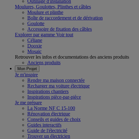
Outillage d'installation
Moulures, Goulottes, Plinthes et câbles
Moulure et plinthe
Boîte de raccordement et de dérivation
Goulotte
Accessoire de fixation des câbles
Explorer par gamme
Voir tout
Céliane
Dooxie
Mosaic
Retrouver les infos et documentations des anciens produits
Anciens produits
Mon Projet
Je m'inspire
Rendre ma maison connectée
Recharger ma voiture électrique
Inspirations chantiers
Inspirations pièce-par-pièce
Je me prépare
La Norme NF C 15-100
Rénovation électrique
Conseils et guides de choix
Guides interactifs
Guide de l'électricité
Trouver un électricien