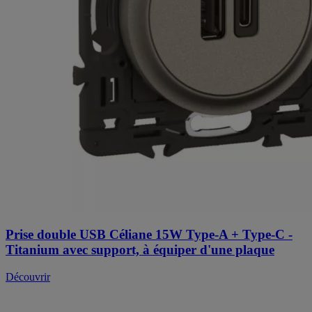
Prise double USB Céliane 15W Type-A + Type-C -
Titanium avec support, à équiper d'une plaque
Découvrir