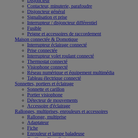
Disjoncteur
Contacteur, minuterie, parafoudre
Disjoncteur général
Signalisation et prise
Interrupteur / disjoncteur différentiel
Fusible
Peigne et accessoires de raccordement
Maison connectée & Domotique
Interrupteur éclairage connecté
Prise connectée
Interrupteur volet roulant connecté
Thermostat connecté
Visiophone connecté
Réseau numérique et équipement multimédia
Tableau électrique connecté
Sonnettes, portiers et éclairage
Sonnette et carillon
Portier visiophone
Détecteur de mouvements
Accessoire d'éclairage
Rallonges, multiprises, enrouleurs et accessoires
Rallonge, multiprise
Adaptateur
Fiche
Enrouleur et lampe baladeuse