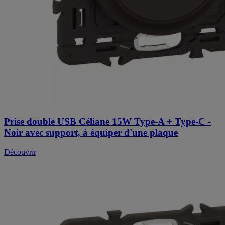
Prise double USB Céliane 15W Type-A + Type-C -
Noir avec support, à équiper d'une plaque
Découvrir