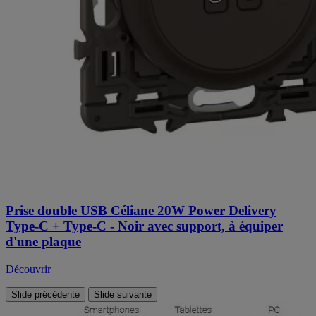
Prise double USB Céliane 20W Power Delivery
Type-C + Type-C - Noir avec support, à équiper
d'une plaque
Découvrir
Slide précédente
Slide suivante