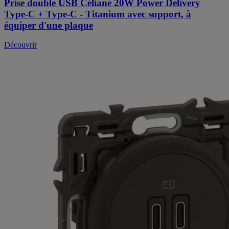
Prise double USB Céliane 20W Power Delivery
Type-C + Type-C - Titanium avec support, à
équiper d'une plaque
Découvrir