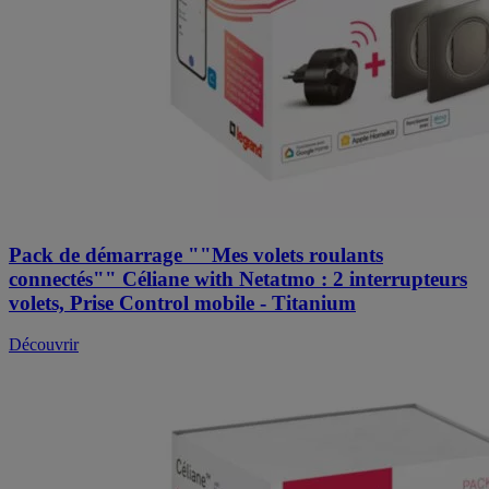
Pack de démarrage ""Mes volets roulants
connectés"" Céliane with Netatmo : 2 interrupteurs
volets, Prise Control mobile - Titanium
Découvrir