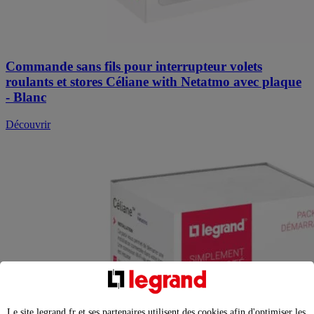
Commande sans fils pour interrupteur volets
roulants et stores Céliane with Netatmo avec plaque
- Blanc
Découvrir
Le site legrand.fr et ses partenaires utilisent des cookies afin d'optimiser les