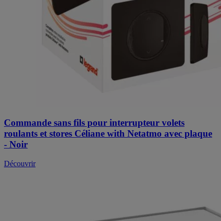
Commande sans fils pour interrupteur volets
roulants et stores Céliane with Netatmo avec plaque
- Noir
Découvrir