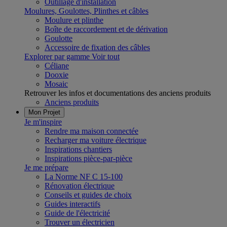
Outillage d'installation
Moulures, Goulottes, Plinthes et câbles
Moulure et plinthe
Boîte de raccordement et de dérivation
Goulotte
Accessoire de fixation des câbles
Explorer par gamme
Voir tout
Céliane
Dooxie
Mosaic
Retrouver les infos et documentations des anciens produits
Anciens produits
Mon Projet
Je m'inspire
Rendre ma maison connectée
Recharger ma voiture électrique
Inspirations chantiers
Inspirations pièce-par-pièce
Je me prépare
La Norme NF C 15-100
Rénovation électrique
Conseils et guides de choix
Guides interactifs
Guide de l'électricité
Trouver un électricien