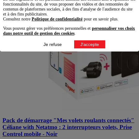
fonctionnalités du site, de vous proposer des vidéos et des remontées de
contenus de plateformes sociales, à des fins d'analyse de l'audience du site
et à des fins publicitaires.
Consultez notre
Politique de confidentialité
pour en savoir plus.
Vous pouvez gérer vos préférences personnelles et
personnaliser vos choix
dans notre outil de gestion des cookies
.
Je refuse
J'accepte
Pack de démarrage "Mes volets roulants connectés"
Céliane with Netatmo : 2 interrupteurs volets, Prise
Control mobile - Noir