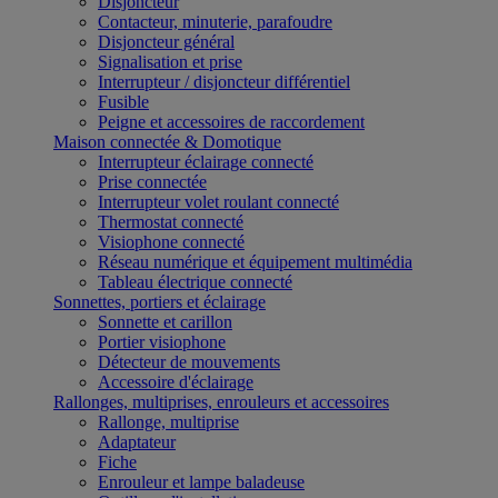
Disjoncteur
Contacteur, minuterie, parafoudre
Disjoncteur général
Signalisation et prise
Interrupteur / disjoncteur différentiel
Fusible
Peigne et accessoires de raccordement
Maison connectée & Domotique
Interrupteur éclairage connecté
Prise connectée
Interrupteur volet roulant connecté
Thermostat connecté
Visiophone connecté
Réseau numérique et équipement multimédia
Tableau électrique connecté
Sonnettes, portiers et éclairage
Sonnette et carillon
Portier visiophone
Détecteur de mouvements
Accessoire d'éclairage
Rallonges, multiprises, enrouleurs et accessoires
Rallonge, multiprise
Adaptateur
Fiche
Enrouleur et lampe baladeuse