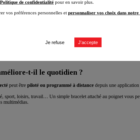
Politique de confidentialité
pour en savoir plus.
er vos préférences personnelles et
personnaliser vos choix dans notre 
Je refuse
J'accepte
ien ?
éliore-t-il le quotidien ?
ecté
peut être
piloté ou programmé
à distance
depuis une application p
 sport, loisirs, travail… Un simple bracelet attaché au poignet vous per
us multimédias.