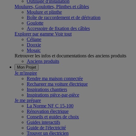
Outillage d'installation
Moulures, Goulottes, Plinthes et câbles
Moulure et plinthe
Boîte de raccordement et de dérivation
Goulotte
Accessoire de fixation des câbles
Explorer par gamme
Voir tout
Céliane
Dooxie
Mosaic
Retrouver les infos et documentations des anciens produits
Anciens produits
Mon Projet
Je m'inspire
Rendre ma maison connectée
Recharger ma voiture électrique
Inspirations chantiers
Inspirations pièce-par-pièce
Je me prépare
La Norme NF C 15-100
Rénovation électrique
Conseils et guides de choix
Guides interactifs
Guide de l'électricité
Trouver un électricien