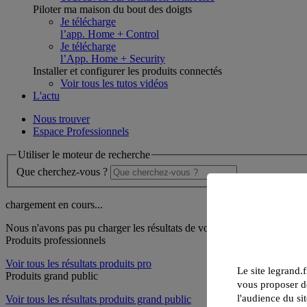
Piloter ma maison du bout des doigts
Je télécharge
l’app. Home + Control
Je télécharge
l’App. Home + Security
Installer et configurer les produits connectés
Voir tous les tutos vidéos
L'actu
Nous trouver
Espace Professionnels
Utiliser le moteur de recherche
Que cherchez-vous ?
chargement en cours...
Nous n'avons pas pu charger les résultats de votre recherche
Produits professionnels
Voir tous les résultats produits pro
Le site legrand.f
Produits grand public
vous proposer de
l'audience du sit
Voir tous les résultats produits grand public