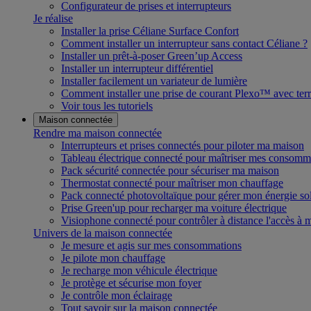
Configurateur de prises et interrupteurs
Je réalise
Installer la prise Céliane Surface Confort
Comment installer un interrupteur sans contact Céliane ?
Installer un prêt-à-poser Green’up Access
Installer un interrupteur différentiel
Installer facilement un variateur de lumière
Comment installer une prise de courant Plexo™ avec terr
Voir tous les tutoriels
Maison connectée
Rendre ma maison connectée
Interrupteurs et prises connectés pour piloter ma maison
Tableau électrique connecté pour maîtriser mes consomm
Pack sécurité connectée pour sécuriser ma maison
Thermostat connecté pour maîtriser mon chauffage
Pack connecté photovoltaïque pour gérer mon énergie sol
Prise Green'up pour recharger ma voiture électrique
Visiophone connecté pour contrôler à distance l'accès à
Univers de la maison connectée
Je mesure et agis sur mes consommations
Je pilote mon chauffage
Je recharge mon véhicule électrique
Je protège et sécurise mon foyer
Je contrôle mon éclairage
Tout savoir sur la maison connectée