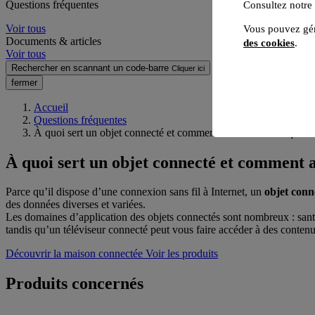
Questions fréquentes
Consultez notre
Voir tous
Vous pouvez gér
Documents & articles
des cookies
.
Voir tous
Rechercher en scannant un code-barre
Cliquer ici
fermer
Accueil
Questions fréquentes
À quoi sert un objet connecté et comment améliore-t-il le quotid
À quoi sert un objet connecté et comment am
Parce qu’il dispose d’une connexion sans fil à Internet, un
objet conn
des données diverses et variées.
Les domaines d’application des objets connectés sont nombreux : santé,
tandis qu’un téléviseur connecté peut vous faire accéder à des conten
Découvrir la maison connectée
Voir les produits
Produits concernés