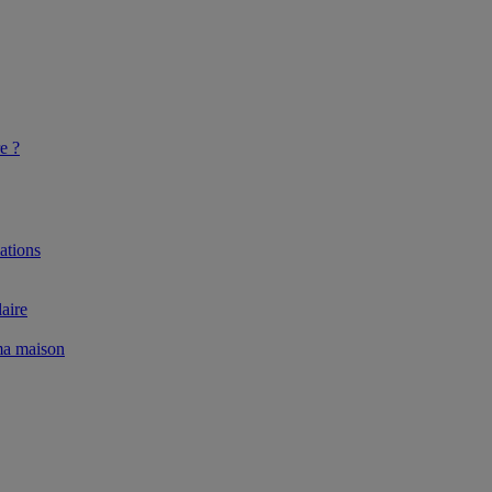
e ?
ations
aire
 ma maison