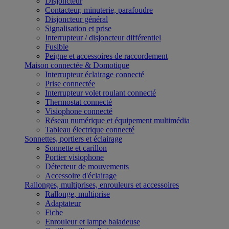
Disjoncteur
Contacteur, minuterie, parafoudre
Disjoncteur général
Signalisation et prise
Interrupteur / disjoncteur différentiel
Fusible
Peigne et accessoires de raccordement
Maison connectée & Domotique
Interrupteur éclairage connecté
Prise connectée
Interrupteur volet roulant connecté
Thermostat connecté
Visiophone connecté
Réseau numérique et équipement multimédia
Tableau électrique connecté
Sonnettes, portiers et éclairage
Sonnette et carillon
Portier visiophone
Détecteur de mouvements
Accessoire d'éclairage
Rallonges, multiprises, enrouleurs et accessoires
Rallonge, multiprise
Adaptateur
Fiche
Enrouleur et lampe baladeuse