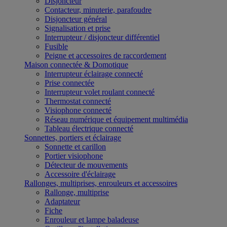
Disjoncteur
Contacteur, minuterie, parafoudre
Disjoncteur général
Signalisation et prise
Interrupteur / disjoncteur différentiel
Fusible
Peigne et accessoires de raccordement
Maison connectée & Domotique
Interrupteur éclairage connecté
Prise connectée
Interrupteur volet roulant connecté
Thermostat connecté
Visiophone connecté
Réseau numérique et équipement multimédia
Tableau électrique connecté
Sonnettes, portiers et éclairage
Sonnette et carillon
Portier visiophone
Détecteur de mouvements
Accessoire d'éclairage
Rallonges, multiprises, enrouleurs et accessoires
Rallonge, multiprise
Adaptateur
Fiche
Enrouleur et lampe baladeuse