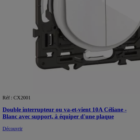
Réf : CX2001
Double interrupteur ou va-et-vient 10A Céliane -
Blanc avec support, à équiper d'une plaque
Découvrir