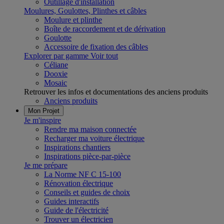
Outillage d'installation
Moulures, Goulottes, Plinthes et câbles
Moulure et plinthe
Boîte de raccordement et de dérivation
Goulotte
Accessoire de fixation des câbles
Explorer par gamme
Voir tout
Céliane
Dooxie
Mosaic
Retrouver les infos et documentations des anciens produits
Anciens produits
Mon Projet
Je m'inspire
Rendre ma maison connectée
Recharger ma voiture électrique
Inspirations chantiers
Inspirations pièce-par-pièce
Je me prépare
La Norme NF C 15-100
Rénovation électrique
Conseils et guides de choix
Guides interactifs
Guide de l'électricité
Trouver un électricien