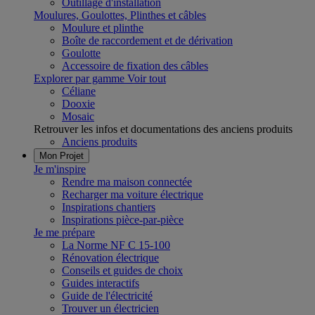
Outillage d'installation
Moulures, Goulottes, Plinthes et câbles
Moulure et plinthe
Boîte de raccordement et de dérivation
Goulotte
Accessoire de fixation des câbles
Explorer par gamme
Voir tout
Céliane
Dooxie
Mosaic
Retrouver les infos et documentations des anciens produits
Anciens produits
Mon Projet
Je m'inspire
Rendre ma maison connectée
Recharger ma voiture électrique
Inspirations chantiers
Inspirations pièce-par-pièce
Je me prépare
La Norme NF C 15-100
Rénovation électrique
Conseils et guides de choix
Guides interactifs
Guide de l'électricité
Trouver un électricien