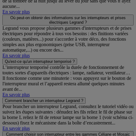
de la tombée de la nuit jusqu’au lever du jour sans que vous n’ayez
aucune...
En savoir plus
Où peut-on obtenir des informations sur les interrupteurs et prises
électriques Legrand ?
Legrand vous propose plusieurs gammes d'interrupteurs et de prises
électriques pour répondre à tous vos besoins : des finitions variées
(couleurs, matières...) pour s'accorder à votre déco, des fonctions
simples aux plus ergonomiques (prise USB, interrupteur
automatique,...) ou encore des...
En savoir plus
Qu'est-ce qu'un interrupteur temporisé ?
L’interrupteur temporisé contrôle la durée de fonctionnement de
toutes sortes d'appareils électriques : lampe, radiateur, ventilateur…
Il fonctionne comme une minuterie : vous appuyez sur le bouton de
l'interrupteur mural et l’appareil restera allumé quelques minutes
avant de...
En savoir plus
Comment brancher un interrupteur Legrand ?
Pour brancher un interrupteur Legrand, consultez le tutoriel vidéo ou
suivez les étapes suivantes : dénudez les fils reliez le fil de phase sur
la borne L reliez le fil de retour lampe sur la borne 1 (voir schéma ci-
dessous) fixez le mécanisme dans la boîte d’encastrement...
En savoir plus
Comment choisir son interrupteur entre les gammes Céliane et Mosaic