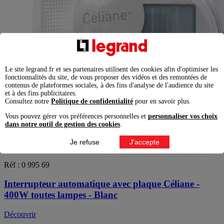
Le site legrand.fr et ses partenaires utilisent des cookies afin d'optimiser les
fonctionnalités du site, de vous proposer des vidéos et des remontées de
contenus de plateformes sociales, à des fins d'analyse de l'audience du site
et à des fins publicitaires.
Consultez notre
Politique de confidentialité
pour en savoir plus.
Vous pouvez gérer vos préférences personnelles et
personnaliser vos choix
dans notre outil de gestion des cookies
.
Je refuse
J'accepte
Réf : 0 995 69
Interrupteur automatique avec plaque Céliane -
400W toutes lampes - Blanc
Découvrir