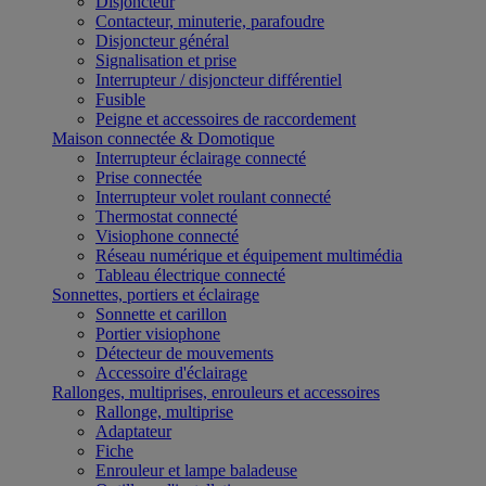
Disjoncteur
Contacteur, minuterie, parafoudre
Disjoncteur général
Signalisation et prise
Interrupteur / disjoncteur différentiel
Fusible
Peigne et accessoires de raccordement
Maison connectée & Domotique
Interrupteur éclairage connecté
Prise connectée
Interrupteur volet roulant connecté
Thermostat connecté
Visiophone connecté
Réseau numérique et équipement multimédia
Tableau électrique connecté
Sonnettes, portiers et éclairage
Sonnette et carillon
Portier visiophone
Détecteur de mouvements
Accessoire d'éclairage
Rallonges, multiprises, enrouleurs et accessoires
Rallonge, multiprise
Adaptateur
Fiche
Enrouleur et lampe baladeuse