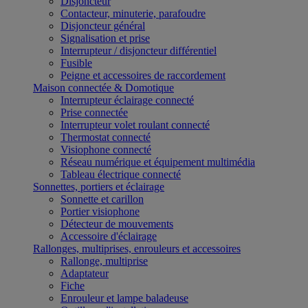
Disjoncteur
Contacteur, minuterie, parafoudre
Disjoncteur général
Signalisation et prise
Interrupteur / disjoncteur différentiel
Fusible
Peigne et accessoires de raccordement
Maison connectée & Domotique
Interrupteur éclairage connecté
Prise connectée
Interrupteur volet roulant connecté
Thermostat connecté
Visiophone connecté
Réseau numérique et équipement multimédia
Tableau électrique connecté
Sonnettes, portiers et éclairage
Sonnette et carillon
Portier visiophone
Détecteur de mouvements
Accessoire d'éclairage
Rallonges, multiprises, enrouleurs et accessoires
Rallonge, multiprise
Adaptateur
Fiche
Enrouleur et lampe baladeuse