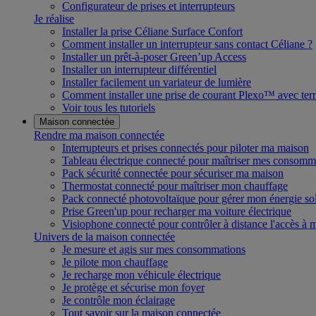
Configurateur de prises et interrupteurs
Je réalise
Installer la prise Céliane Surface Confort
Comment installer un interrupteur sans contact Céliane ?
Installer un prêt-à-poser Green’up Access
Installer un interrupteur différentiel
Installer facilement un variateur de lumière
Comment installer une prise de courant Plexo™ avec terr
Voir tous les tutoriels
Maison connectée
Rendre ma maison connectée
Interrupteurs et prises connectés pour piloter ma maison
Tableau électrique connecté pour maîtriser mes consomm
Pack sécurité connectée pour sécuriser ma maison
Thermostat connecté pour maîtriser mon chauffage
Pack connecté photovoltaïque pour gérer mon énergie sol
Prise Green'up pour recharger ma voiture électrique
Visiophone connecté pour contrôler à distance l'accès à
Univers de la maison connectée
Je mesure et agis sur mes consommations
Je pilote mon chauffage
Je recharge mon véhicule électrique
Je protège et sécurise mon foyer
Je contrôle mon éclairage
Tout savoir sur la maison connectée