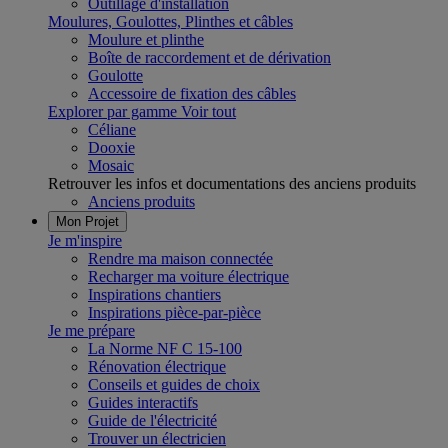
Outillage d'installation
Moulures, Goulottes, Plinthes et câbles
Moulure et plinthe
Boîte de raccordement et de dérivation
Goulotte
Accessoire de fixation des câbles
Explorer par gamme
Voir tout
Céliane
Dooxie
Mosaic
Retrouver les infos et documentations des anciens produits
Anciens produits
Mon Projet
Je m'inspire
Rendre ma maison connectée
Recharger ma voiture électrique
Inspirations chantiers
Inspirations pièce-par-pièce
Je me prépare
La Norme NF C 15-100
Rénovation électrique
Conseils et guides de choix
Guides interactifs
Guide de l'électricité
Trouver un électricien