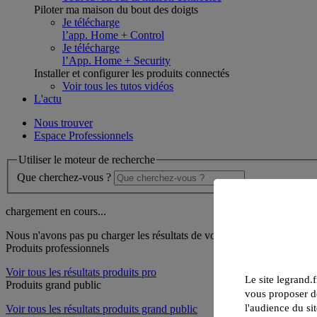
Piloter ma maison du bout des doigts
Je télécharge
l’app. Home + Control
Je télécharge
l’App. Home + Security
Installer et configurer les produits connectés
Voir tous les tutos vidéos
L'actu
Nous trouver
Espace Professionnels
Utiliser le moteur de recherche
Que cherchez-vous ?
chargement en cours...
Nous n'avons pas pu charger les résultats de votre recherche
Produits professionnels
Voir tous les résultats produits pro
Le site legrand.f
Produits grand public
vous proposer de
l'audience du sit
Voir tous les résultats produits grand public