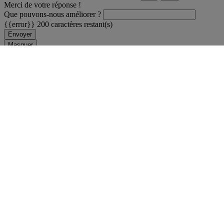
Merci de votre réponse !
Que pouvons-nous améliorer ?
{{error}}
200 caractères restant(s)
Envoyer
Masquer
Professionnels de la Grande Distribution
Enseignants et étudiants
Carrières
Espace Presse
Ressources
Nous contacter
FAQ - Questions fréquentes
Accessibilité sourds
ou malentendants
Auteurs et experts Legrand
Site internet
Plan du site
Incident sécurité