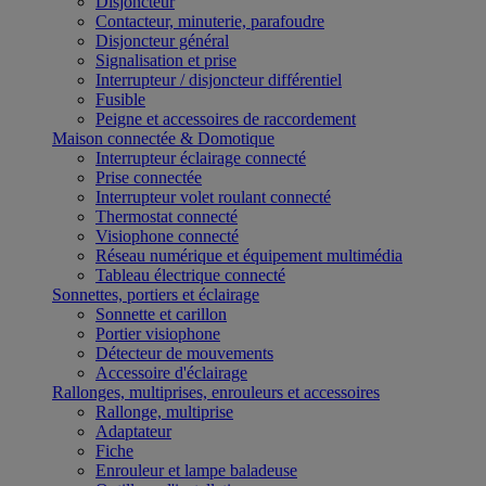
Disjoncteur
Contacteur, minuterie, parafoudre
Disjoncteur général
Signalisation et prise
Interrupteur / disjoncteur différentiel
Fusible
Peigne et accessoires de raccordement
Maison connectée & Domotique
Interrupteur éclairage connecté
Prise connectée
Interrupteur volet roulant connecté
Thermostat connecté
Visiophone connecté
Réseau numérique et équipement multimédia
Tableau électrique connecté
Sonnettes, portiers et éclairage
Sonnette et carillon
Portier visiophone
Détecteur de mouvements
Accessoire d'éclairage
Rallonges, multiprises, enrouleurs et accessoires
Rallonge, multiprise
Adaptateur
Fiche
Enrouleur et lampe baladeuse