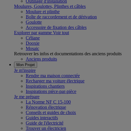
Outillage d'installation
Moulures, Goulottes, Plinthes et câbles
Moulure et plinthe
Boîte de raccordement et de dérivation
Goulotte
Accessoire de fixation des câbles
Explorer par gamme
Voir tout
Céliane
Dooxie
Mosaic
Retrouver les infos et documentations des anciens produits
Anciens produits
Mon Projet
Je m'inspire
Rendre ma maison connectée
Recharger ma voiture électrique
Inspirations chantiers
Inspirations pièce-par-pièce
Je me prépare
La Norme NF C 15-100
Rénovation électrique
Conseils et guides de choix
Guides interactifs
Guide de l'électricité
Trouver un électricien