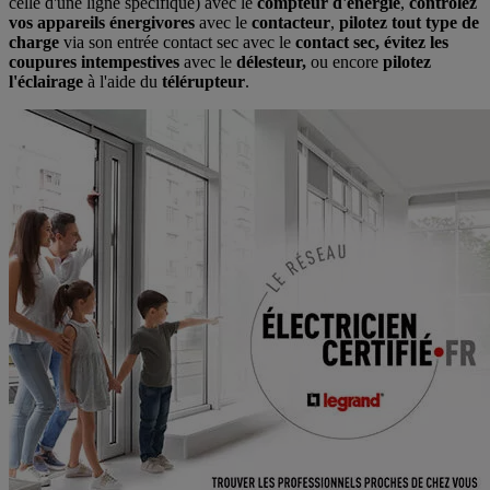
celle d'une ligne spécifique) avec le
compteur d'énergie
,
contrôlez
vos appareils énergivores
avec le
contacteur
,
pilotez tout type de
charge
via son entrée contact sec avec le
contact sec,
évitez les
coupures intempestives
avec le
délesteur,
ou encore
pilotez
l'éclairage
à l'aide du
télérupteur
.