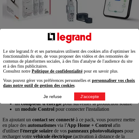
Utiliser l'énergie solaire pour recharger
sa voiture électrique
Le site legrand.fr et ses partenaires utilisent des cookies afin d'optimiser les
fonctionnalités du site, de vous proposer des vidéos et des remontées de
Le
pack connecté photovoltaïque « Mesure et analyse »
Drivia
contenus de plateformes sociales, à des fins d'analyse de l'audience du site
with Netatmo vous permet de suivre avec précision vos données de
et à des fins publicitaires.
production solaire
afin d'agir efficacement sur les postes
Consultez notre
Politique de confidentialité
pour en savoir plus.
énergivores. Il est composé de
3 modules connectés
à installer dans
Vous pouvez gérer vos préférences personnelles et
personnaliser vos choix
le
tableau électrique :
dans notre outil de gestion des cookies
.
un
délesteur connecté
pour mesurer la consommation totale
Je refuse
J'accepte
du logement
un
compteur d'énergie
pour surveiller la production solaire
un
module Control
pour connecter l'installation
En ajoutant un
contact sec connecté
à ce pack, vous pourrez mettre
en place des
automatismes
via l
'App Home + Control
afin
d'utiliser
l'énergie solaire
de vos
panneaux photovoltaïques
pour
recharger votre
véhicule électrique
(activation à distance de la