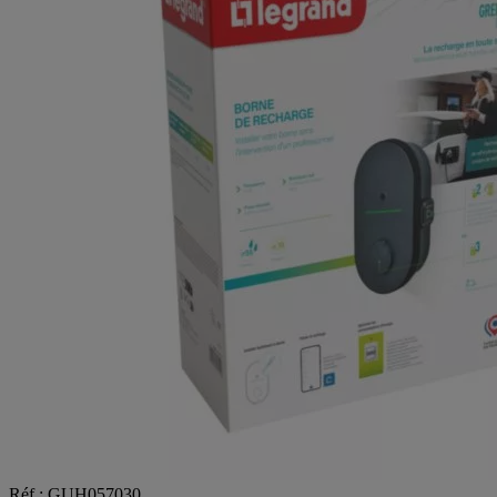
Réf : GUH057030