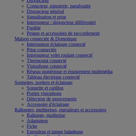
Disjoncteur
Contacteur, minuterie, parafoudre
Disjoncteur général
Signalisation et prise
Interrupteur / disjoncteur différentiel
Fusible
Peigne et accessoires de raccordement
Maison connectée & Domotique
Interrupteur éclairage connecté
Prise connectée
Interrupteur volet roulant connecté
Thermostat connecté
Visiophone connecté
Réseau numérique et équipement multimédia
Tableau électrique connecté
Sonnettes, portiers et éclairage
Sonnette et carillon
Portier visiophone
Détecteur de mouvements
Accessoire d'éclairage
Rallonges, multiprises, enrouleurs et accessoires
Rallonge, multiprise
Adaptateur
Fiche
Enrouleur et lampe baladeuse