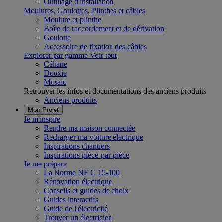
Outillage d'installation
Moulures, Goulottes, Plinthes et câbles
Moulure et plinthe
Boîte de raccordement et de dérivation
Goulotte
Accessoire de fixation des câbles
Explorer par gamme
Voir tout
Céliane
Dooxie
Mosaic
Retrouver les infos et documentations des anciens produits
Anciens produits
Mon Projet
Je m'inspire
Rendre ma maison connectée
Recharger ma voiture électrique
Inspirations chantiers
Inspirations pièce-par-pièce
Je me prépare
La Norme NF C 15-100
Rénovation électrique
Conseils et guides de choix
Guides interactifs
Guide de l'électricité
Trouver un électricien