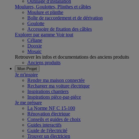
Outillage d'installation
Moulures, Goulottes, Plinthes et câbles
Moulure et plinthe
Boîte de raccordement et de dérivation
Goulotte
Accessoire de fixation des câbles
Explorer par gamme
Voir tout
Céliane
Dooxie
Mosaic
Retrouver les infos et documentations des anciens produits
Anciens produits
Mon Projet
Je m'inspire
Rendre ma maison connectée
Recharger ma voiture électrique
Inspirations chantiers
Inspirations pièce-par-pièce
Je me prépare
La Norme NF C 15-100
Rénovation électrique
Conseils et guides de choix
Guides interactifs
Guide de l'électricité
Trouver un électricien