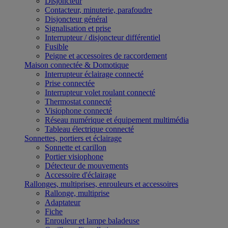
Disjoncteur
Contacteur, minuterie, parafoudre
Disjoncteur général
Signalisation et prise
Interrupteur / disjoncteur différentiel
Fusible
Peigne et accessoires de raccordement
Maison connectée & Domotique
Interrupteur éclairage connecté
Prise connectée
Interrupteur volet roulant connecté
Thermostat connecté
Visiophone connecté
Réseau numérique et équipement multimédia
Tableau électrique connecté
Sonnettes, portiers et éclairage
Sonnette et carillon
Portier visiophone
Détecteur de mouvements
Accessoire d'éclairage
Rallonges, multiprises, enrouleurs et accessoires
Rallonge, multiprise
Adaptateur
Fiche
Enrouleur et lampe baladeuse