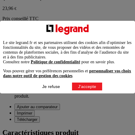
23,96
€
Prix conseillé TTC
éco-contribution incluse
Le site legrand.fr et ses partenaires utilisent des cookies afin d'optimiser les
fonctionnalités du site, de vous proposer des vidéos et des remontées de
contenus de plateformes sociales, à des fins d'analyse de l'audience du site
Information produit
et à des fins publicitaires.
Produit disponible jusqu'à épuisement des stocks
Consultez notre
Politique de confidentialité
pour en savoir plus.
Vous pouvez gérer vos préférences personnelles et
personnaliser vos choix
Ajouter à la liste
Enlever de la liste
dans notre outil de gestion des cookies
.
Garantie légale 2 ans,
à exercer pour un consommateur auprès
Je refuse
J'accepte
de l'enseigne ou du site marchand auprès duquel il a acheté le
produit.
Ajouter au comparateur
Imprimer
Télécharger
Caractéristiques produit