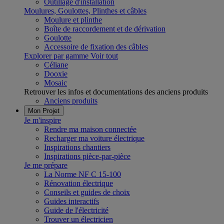
Outillage d'installation
Moulures, Goulottes, Plinthes et câbles
Moulure et plinthe
Boîte de raccordement et de dérivation
Goulotte
Accessoire de fixation des câbles
Explorer par gamme
Voir tout
Céliane
Dooxie
Mosaic
Retrouver les infos et documentations des anciens produits
Anciens produits
Mon Projet
Je m'inspire
Rendre ma maison connectée
Recharger ma voiture électrique
Inspirations chantiers
Inspirations pièce-par-pièce
Je me prépare
La Norme NF C 15-100
Rénovation électrique
Conseils et guides de choix
Guides interactifs
Guide de l'électricité
Trouver un électricien