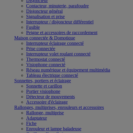
Disjoncteur
Contacteur, minuterie, parafoudre
Disjoncteur général
Signalisation et prise
Interrupteur / disjoncteur différentiel
Fusible
Peigne et accessoires de raccordement
Maison connectée & Domotique
Interrupteur éclairage connecté
Prise connectée
Interrupteur volet roulant connecté
Thermostat connecté
Visiophone connecté
Réseau numérique et équipement multimédia
Tableau électrique connecté
Sonnettes, portiers et éclairage
Sonnette et carillon
Portier visiophone
Détecteur de mouvements
Accessoire d'éclairage
Rallonges, multiprises, enrouleurs et accessoires
Rallonge, multiprise
Adaptateur
Fiche
Enrouleur et lampe baladeuse