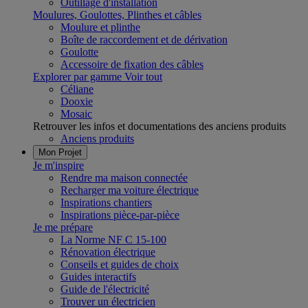
Outillage d'installation
Moulures, Goulottes, Plinthes et câbles
Moulure et plinthe
Boîte de raccordement et de dérivation
Goulotte
Accessoire de fixation des câbles
Explorer par gamme
Voir tout
Céliane
Dooxie
Mosaic
Retrouver les infos et documentations des anciens produits
Anciens produits
Mon Projet
Je m'inspire
Rendre ma maison connectée
Recharger ma voiture électrique
Inspirations chantiers
Inspirations pièce-par-pièce
Je me prépare
La Norme NF C 15-100
Rénovation électrique
Conseils et guides de choix
Guides interactifs
Guide de l'électricité
Trouver un électricien