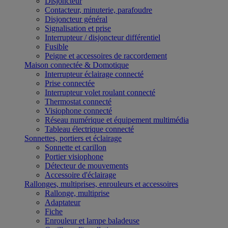
Disjoncteur
Contacteur, minuterie, parafoudre
Disjoncteur général
Signalisation et prise
Interrupteur / disjoncteur différentiel
Fusible
Peigne et accessoires de raccordement
Maison connectée & Domotique
Interrupteur éclairage connecté
Prise connectée
Interrupteur volet roulant connecté
Thermostat connecté
Visiophone connecté
Réseau numérique et équipement multimédia
Tableau électrique connecté
Sonnettes, portiers et éclairage
Sonnette et carillon
Portier visiophone
Détecteur de mouvements
Accessoire d'éclairage
Rallonges, multiprises, enrouleurs et accessoires
Rallonge, multiprise
Adaptateur
Fiche
Enrouleur et lampe baladeuse