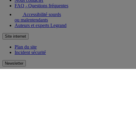
Nous contacter
FAQ - Questions fréquentes
Accessibilité sourds
ou malentendants
Auteurs et experts Legrand
Site internet
Plan du site
Incident sécurité
Newsletter
Recevez par e-mail la newsletter Legrand ! Découvrez en avant-
première les nouveautés et innovations. Laissez-vous inspirer et
restez toujours au courant !
S'inscrire
Réseaux sociaux
facebook
Instagram
LinkedIn
Pinterest
Youtube