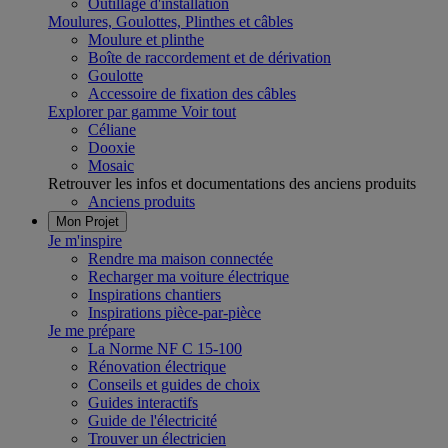
Outillage d'installation
Moulures, Goulottes, Plinthes et câbles
Moulure et plinthe
Boîte de raccordement et de dérivation
Goulotte
Accessoire de fixation des câbles
Explorer par gamme
Voir tout
Céliane
Dooxie
Mosaic
Retrouver les infos et documentations des anciens produits
Anciens produits
Mon Projet
Je m'inspire
Rendre ma maison connectée
Recharger ma voiture électrique
Inspirations chantiers
Inspirations pièce-par-pièce
Je me prépare
La Norme NF C 15-100
Rénovation électrique
Conseils et guides de choix
Guides interactifs
Guide de l'électricité
Trouver un électricien