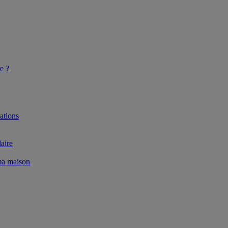
e ?
ations
aire
 ma maison