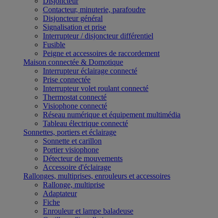
Disjoncteur
Contacteur, minuterie, parafoudre
Disjoncteur général
Signalisation et prise
Interrupteur / disjoncteur différentiel
Fusible
Peigne et accessoires de raccordement
Maison connectée & Domotique
Interrupteur éclairage connecté
Prise connectée
Interrupteur volet roulant connecté
Thermostat connecté
Visiophone connecté
Réseau numérique et équipement multimédia
Tableau électrique connecté
Sonnettes, portiers et éclairage
Sonnette et carillon
Portier visiophone
Détecteur de mouvements
Accessoire d'éclairage
Rallonges, multiprises, enrouleurs et accessoires
Rallonge, multiprise
Adaptateur
Fiche
Enrouleur et lampe baladeuse