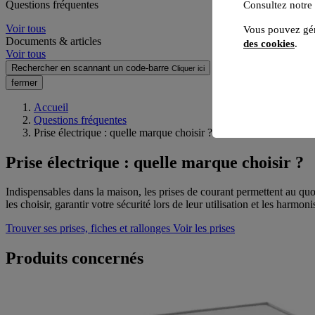
Questions fréquentes
Consultez notre
Voir tous
Vous pouvez gér
Documents & articles
des cookies
.
Voir tous
Rechercher en scannant un code-barre
Cliquer ici
fermer
Accueil
Questions fréquentes
Prise électrique : quelle marque choisir ?
Prise électrique : quelle marque choisir ?
Indispensables dans la maison, les prises de courant permettent au quot
les choisir, garantir votre sécurité lors de leur utilisation et les harm
Trouver ses prises, fiches et rallonges
Voir les prises
Produits concernés