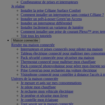
Configurateur de prises et interrupteurs
Je réalise
Installer la prise Céliane Surface Confort
Comment installer un interrupteur sans contact Céliane ?
Installer un prêt-à-poser Green’up Access
Installer un interrupteur différentiel
Installer facilement un variateur de lumière
Comment installer une prise de courant Plexo™ avec terr
Voir tous les tutoriels
Maison connectée
Rendre ma maison connectée
Interrupteurs et prises connectés pour piloter ma maison
Tableau électrique connecté pour maîtriser mes consomm
Pack sécurité connectée pour sécuriser ma maison
Thermostat connecté pour maîtriser mon chauffage
Pack connecté photovoltaïque pour gérer mon énergie sol
Prise Green'up pour recharger ma voiture électrique
Visiophone connecté pour contrôler à distance l'accès à
Univers de la maison connectée
Je mesure et agis sur mes consommations
Je pilote mon chauffage
Je recharge mon véhicule électrique
Je protège et sécurise mon foyer
Je contrôle mon éclairage
Tout savoir sur la maison connectée