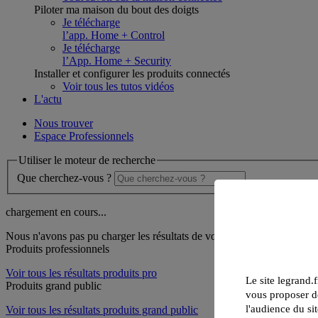
Piloter ma maison du bout des doigts
Je télécharge
l’app. Home + Control
Je télécharge
l’App. Home + Security
Installer et configurer les produits connectés
Voir tous les tutos vidéos
L'actu
Nous trouver
Espace Professionnels
Utiliser le moteur de recherche
Que cherchez-vous ?
chargement en cours...
Nous n'avons pas pu charger les résultats de votre recherche
Produits professionnels
Voir tous les résultats produits pro
Le site legrand.f
Produits grand public
vous proposer de
l'audience du sit
Voir tous les résultats produits grand public