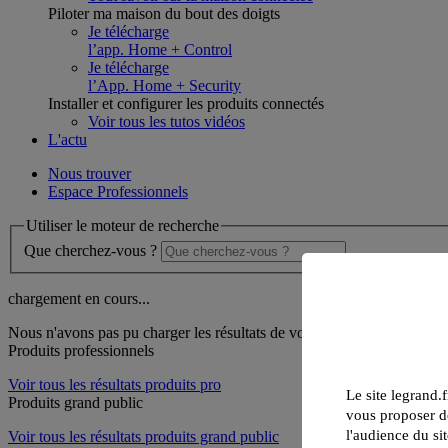
Piloter ma maison du bout des doigts
Je télécharge
l’app. Home + Control
Je télécharge
l’App. Home + Security
Installer et configurer les produits connectés
Voir tous les tutos vidéos
L'actu
Nous trouver
Espace Professionnels
Utiliser le moteur de recherche
Que cherchez-vous ?
chargement en cours...
Nous n'avons pas pu charger les résultats de votre recherche
Produits professionnels
Voir tous les résultats produits pro
Le site legrand.f
Produits grand public
vous proposer de
l'audience du sit
Voir tous les résultats produits grand public