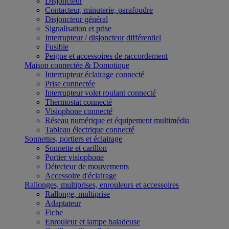
Disjoncteur
Contacteur, minuterie, parafoudre
Disjoncteur général
Signalisation et prise
Interrupteur / disjoncteur différentiel
Fusible
Peigne et accessoires de raccordement
Maison connectée & Domotique
Interrupteur éclairage connecté
Prise connectée
Interrupteur volet roulant connecté
Thermostat connecté
Visiophone connecté
Réseau numérique et équipement multimédia
Tableau électrique connecté
Sonnettes, portiers et éclairage
Sonnette et carillon
Portier visiophone
Détecteur de mouvements
Accessoire d'éclairage
Rallonges, multiprises, enrouleurs et accessoires
Rallonge, multiprise
Adaptateur
Fiche
Enrouleur et lampe baladeuse