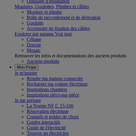
Outillage d'installation
Moulures, Goulottes, Plinthes et câbles
Moulure et plinthe
Boîte de raccordement et de dérivation
Goulotte
Accessoire de fixation des câbles
Explorer par gamme
Voir tout
Céliane
Dooxie
Mosaic
Retrouver les infos et documentations des anciens produits
Anciens produits
Mon Projet
Je m'inspire
Rendre ma maison connectée
Recharger ma voiture électrique
Inspirations chantiers
Inspirations pièce-par-pièce
Je me prépare
La Norme NF C 15-100
Rénovation électrique
Conseils et guides de choix
Guides interactifs
Guide de l'électricité
Trouver un électricien