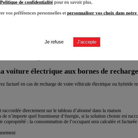
Politique de confidentialité
pour en savoir plus.
er vos préférences personnelles et
personnaliser vos choix dans notre 
Je refuse
J'accepte
aux bornes de recharge de ma résidence ?
a voiture électrique aux bornes de recharg
 facturé en cas de recharge de votre véhicule électrique ou hybride rec
est raccordée directement sur le tableau d’abonné dans la maison
s de n’importe quel fournisseur d’énergie, si la solution choisie est racc
de copropriété : la consommation de l’occupant sera calculée et facturée
onnement