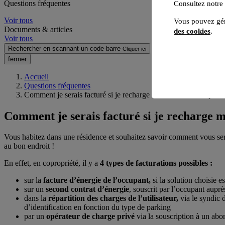
Questions fréquentes
Consultez notre
Voir tous
Vous pouvez gér
Documents & articles
des cookies
.
Voir tous
Rechercher en scannant un code-barre
Cliquer ici
fermer
Accueil
Questions fréquentes
Comment je serais facturé si je recharge ma voiture électrique 
Comment je serais facturé si je recharge m
Vous habitez dans une résidence et souhaitez savoir comment vous serez
au bon endroit !
En effet, en copropriété, il y a
4 types de facturations possibles :
sur la
facture d’énergie de l’occupant,
si la solution choisie 
sur un
second contrat d’énergie
, souscrit par l’occupant auprè
dans la
répartition des charges de l’utilisateur,
via le syndic 
d’identification en fonction du type de parking
par un
opérateur de charge privé
via la souscription à un ab