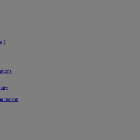
e ?
ations
aire
 ma maison