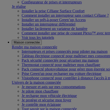
Configurateur de prises et interrupteurs
Je réalise
Installer la prise Céliane Surface Confort
Comment installer un interrupteur sans contact Céliane ?
Installer un prêt-à-poser Green’up Access
Installer un interrupteur différentiel
Installer facilement un variateur de lumière
Comment installer une prise de courant Plexo™ avec terr
Voir tous les tutoriels
Maison connectée
Rendre ma maison connectée
Interrupteurs et prises connectés pour piloter ma maison
Tableau électrique connecté pour maîtriser mes consomm
Pack sécurité connectée pour sécuriser ma maison
Thermostat connecté pour maîtriser mon chauffage
Pack connecté photovoltaïque pour gérer mon énergie sol
Prise Green'up pour recharger ma voiture électrique
Visiophone connecté pour contrôler à distance l'accès à
Univers de la maison connectée
Je mesure et agis sur mes consommations
Je pilote mon chauffage
Je recharge mon véhicule électrique
Je protège et sécurise mon foyer
Je contrôle mon éclairage
Tout savoir sur la maison connectée