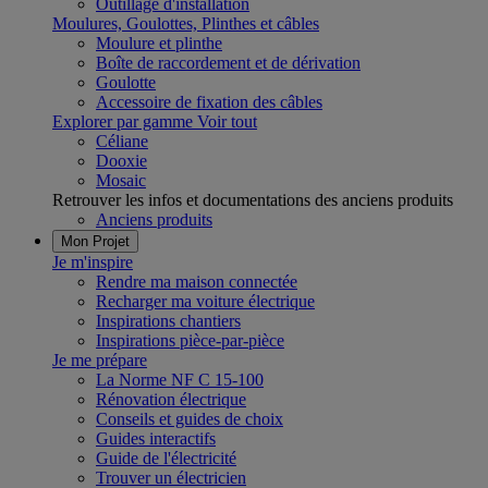
Outillage d'installation
Moulures, Goulottes, Plinthes et câbles
Moulure et plinthe
Boîte de raccordement et de dérivation
Goulotte
Accessoire de fixation des câbles
Explorer par gamme
Voir tout
Céliane
Dooxie
Mosaic
Retrouver les infos et documentations des anciens produits
Anciens produits
Mon Projet
Je m'inspire
Rendre ma maison connectée
Recharger ma voiture électrique
Inspirations chantiers
Inspirations pièce-par-pièce
Je me prépare
La Norme NF C 15-100
Rénovation électrique
Conseils et guides de choix
Guides interactifs
Guide de l'électricité
Trouver un électricien