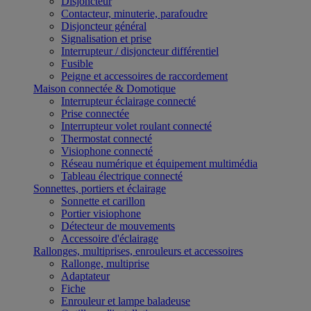
Disjoncteur
Contacteur, minuterie, parafoudre
Disjoncteur général
Signalisation et prise
Interrupteur / disjoncteur différentiel
Fusible
Peigne et accessoires de raccordement
Maison connectée & Domotique
Interrupteur éclairage connecté
Prise connectée
Interrupteur volet roulant connecté
Thermostat connecté
Visiophone connecté
Réseau numérique et équipement multimédia
Tableau électrique connecté
Sonnettes, portiers et éclairage
Sonnette et carillon
Portier visiophone
Détecteur de mouvements
Accessoire d'éclairage
Rallonges, multiprises, enrouleurs et accessoires
Rallonge, multiprise
Adaptateur
Fiche
Enrouleur et lampe baladeuse