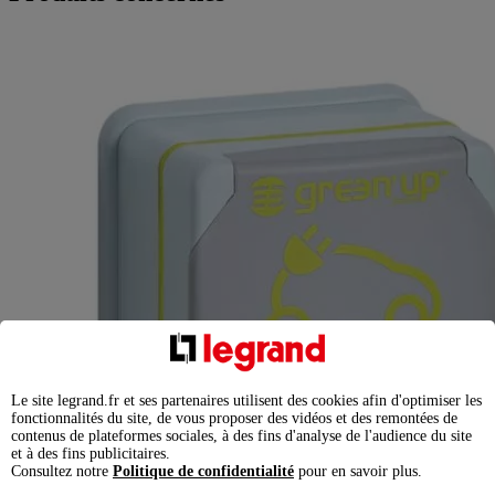
Le site legrand.fr et ses partenaires utilisent des cookies afin d'optimiser les
fonctionnalités du site, de vous proposer des vidéos et des remontées de
contenus de plateformes sociales, à des fins d'analyse de l'audience du site
et à des fins publicitaires.
Consultez notre
Politique de confidentialité
pour en savoir plus.