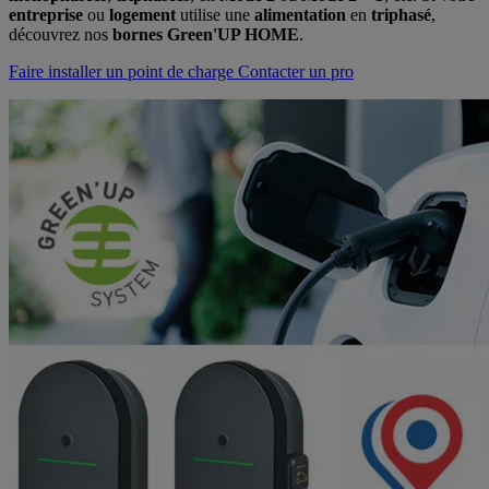
entreprise
ou
logement
utilise une
alimentation
en
triphasé
,
découvrez nos
bornes Green'UP HOME
.
Faire installer un point de charge
Contacter un pro