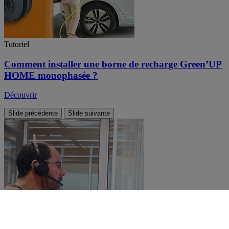
Tutoriel
Comment installer une borne de recharge Green’UP
HOME monophasée ?
Découvrir
Slide précédente
Slide suivante