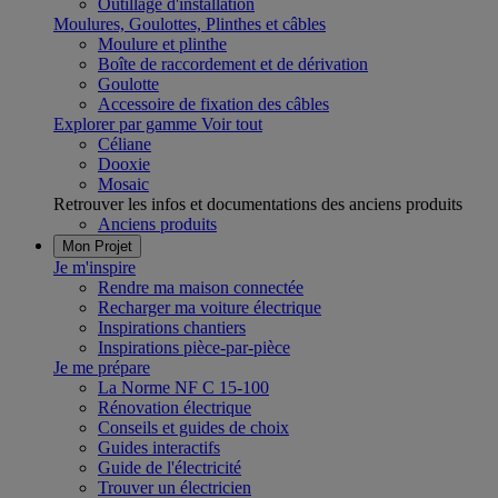
Outillage d'installation
Moulures, Goulottes, Plinthes et câbles
Moulure et plinthe
Boîte de raccordement et de dérivation
Goulotte
Accessoire de fixation des câbles
Explorer par gamme
Voir tout
Céliane
Dooxie
Mosaic
Retrouver les infos et documentations des anciens produits
Anciens produits
Mon Projet
Je m'inspire
Rendre ma maison connectée
Recharger ma voiture électrique
Inspirations chantiers
Inspirations pièce-par-pièce
Je me prépare
La Norme NF C 15-100
Rénovation électrique
Conseils et guides de choix
Guides interactifs
Guide de l'électricité
Trouver un électricien