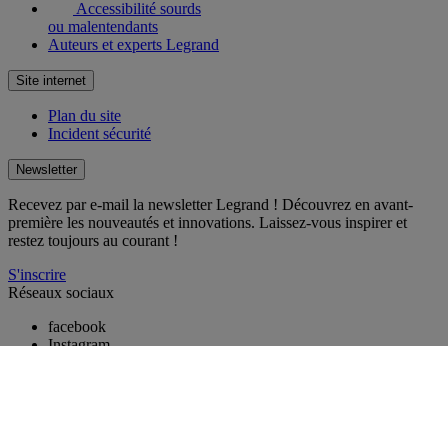
Accessibilité sourds
ou malentendants
Auteurs et experts Legrand
Site internet
Plan du site
Incident sécurité
Newsletter
Recevez par e-mail la newsletter Legrand ! Découvrez en avant-
première les nouveautés et innovations. Laissez-vous inspirer et
restez toujours au courant !
S'inscrire
Réseaux sociaux
facebook
Instagram
LinkedIn
Pinterest
Youtube
TikTok