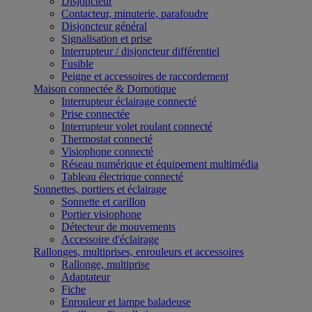
Disjoncteur
Contacteur, minuterie, parafoudre
Disjoncteur général
Signalisation et prise
Interrupteur / disjoncteur différentiel
Fusible
Peigne et accessoires de raccordement
Maison connectée & Domotique
Interrupteur éclairage connecté
Prise connectée
Interrupteur volet roulant connecté
Thermostat connecté
Visiophone connecté
Réseau numérique et équipement multimédia
Tableau électrique connecté
Sonnettes, portiers et éclairage
Sonnette et carillon
Portier visiophone
Détecteur de mouvements
Accessoire d'éclairage
Rallonges, multiprises, enrouleurs et accessoires
Rallonge, multiprise
Adaptateur
Fiche
Enrouleur et lampe baladeuse