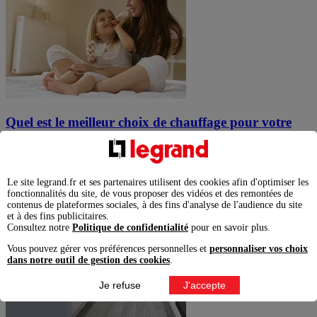
Quel est le meilleur choix de chauffage pour votre
intérieur ?
En savoir plus
Le site legrand.fr et ses partenaires utilisent des cookies afin d'optimiser les
fonctionnalités du site, de vous proposer des vidéos et des remontées de
contenus de plateformes sociales, à des fins d'analyse de l'audience du site
et à des fins publicitaires.
Consultez notre
Politique de confidentialité
pour en savoir plus.
Vous pouvez gérer vos préférences personnelles et
personnaliser vos choix
dans notre outil de gestion des cookies
.
Je refuse
J'accepte