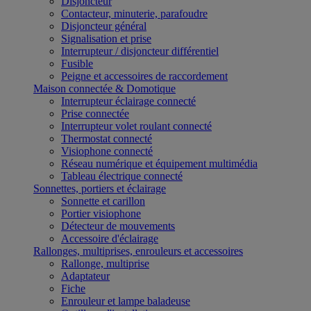
Disjoncteur
Contacteur, minuterie, parafoudre
Disjoncteur général
Signalisation et prise
Interrupteur / disjoncteur différentiel
Fusible
Peigne et accessoires de raccordement
Maison connectée & Domotique
Interrupteur éclairage connecté
Prise connectée
Interrupteur volet roulant connecté
Thermostat connecté
Visiophone connecté
Réseau numérique et équipement multimédia
Tableau électrique connecté
Sonnettes, portiers et éclairage
Sonnette et carillon
Portier visiophone
Détecteur de mouvements
Accessoire d'éclairage
Rallonges, multiprises, enrouleurs et accessoires
Rallonge, multiprise
Adaptateur
Fiche
Enrouleur et lampe baladeuse