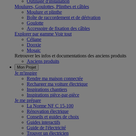
Outillage d'installation
Moulures, Goulottes, Plinthes et câbles
Moulure et plinthe
Boîte de raccordement et de dérivation
Goulotte
Accessoire de fixation des câbles
Explorer par gamme
Voir tout
Céliane
Dooxie
Mosaic
Retrouver les infos et documentations des anciens produits
Anciens produits
Mon Projet
Je m'inspire
Rendre ma maison connectée
Recharger ma voiture électrique
Inspirations chantiers
Inspirations pièce-par-pièce
Je me prépare
La Norme NF C 15-100
Rénovation électrique
Conseils et guides de choix
Guides interactifs
Guide de l'électricité
Trouver un électricien