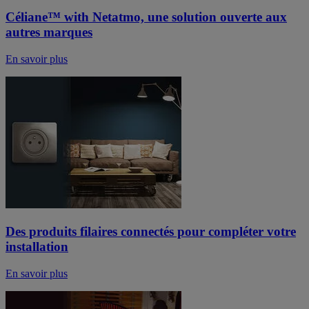
Céliane™ with Netatmo, une solution ouverte aux
autres marques
En savoir plus
Des produits filaires connectés pour compléter votre
installation
En savoir plus