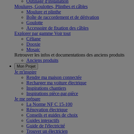
Outillage d'installation
Moulures, Goulottes, Plinthes et câbles
Moulure et plinthe
Boîte de raccordement et de dérivation
Goulotte
Accessoire de fixation des câbles
Explorer par gamme
Voir tout
Céliane
Dooxie
Mosaic
Retrouver les infos et documentations des anciens produits
Anciens produits
Mon Projet
Je m'inspire
Rendre ma maison connectée
Recharger ma voiture électrique
Inspirations chantiers
Inspirations pièce-par-pièce
Je me prépare
La Norme NF C 15-100
Rénovation électrique
Conseils et guides de choix
Guides interactifs
Guide de l'électricité
Trouver un électricien