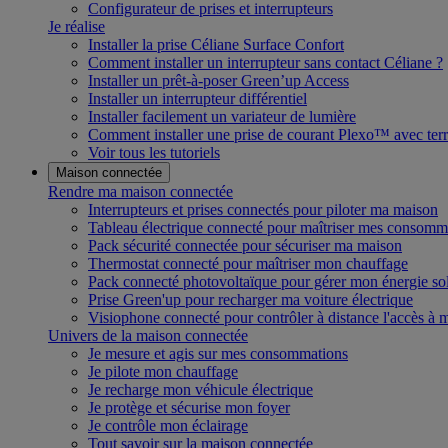
Configurateur de prises et interrupteurs
Je réalise
Installer la prise Céliane Surface Confort
Comment installer un interrupteur sans contact Céliane ?
Installer un prêt-à-poser Green’up Access
Installer un interrupteur différentiel
Installer facilement un variateur de lumière
Comment installer une prise de courant Plexo™ avec terr
Voir tous les tutoriels
Maison connectée
Rendre ma maison connectée
Interrupteurs et prises connectés pour piloter ma maison
Tableau électrique connecté pour maîtriser mes consomm
Pack sécurité connectée pour sécuriser ma maison
Thermostat connecté pour maîtriser mon chauffage
Pack connecté photovoltaïque pour gérer mon énergie sol
Prise Green'up pour recharger ma voiture électrique
Visiophone connecté pour contrôler à distance l'accès à
Univers de la maison connectée
Je mesure et agis sur mes consommations
Je pilote mon chauffage
Je recharge mon véhicule électrique
Je protège et sécurise mon foyer
Je contrôle mon éclairage
Tout savoir sur la maison connectée