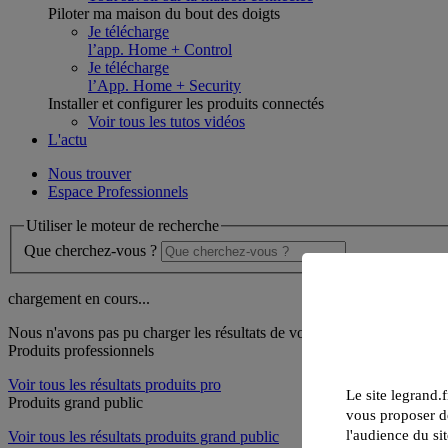
Piloter ma maison du bout des doigts
Je télécharge
l’app. Home + Control
Je télécharge
l’App. Home + Security
Installer et configurer les produits connectés
Voir tous les tutos vidéos
L'actu
Nous trouver
Espace Professionnels
Utiliser le moteur de recherche
Que cherchez-vous ?
chargement en cours...
Nous n'avons pas pu charger les résultats de votre recherche
Produits professionnels
Voir tous les résultats produits pro
Le site legrand.f
Produits grand public
vous proposer de
l'audience du sit
Voir tous les résultats produits grand public