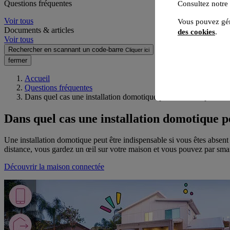
Questions fréquentes
Consultez notre
Voir tous
Vous pouvez gér
Documents & articles
des cookies
.
Voir tous
Rechercher en scannant un code-barre
Cliquer ici
fermer
Accueil
Questions fréquentes
Dans quel cas une installation domotique peut être indispensabl
Dans quel cas une installation domotique p
Une installation domotique peut être indispensable si vous êtes absent
distance, vous gardez un œil sur votre maison et vous pouvez par smartp
Découvrir la maison connectée