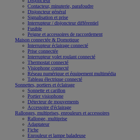
Disjoncteur
Contacteur, minuterie, parafoudre
Disjoncteur général
Signalisation et prise
Interrupteur / disjoncteur différentiel
Fusible
Peigne et accessoires de raccordement
Maison connectée & Domotique
Interrupteur éclairage connecté
Prise connectée
Interrupteur volet roulant connecté
Thermostat connecté
Visiophone connecté
Réseau numérique et équipement multimédia
Tableau électrique connecté
Sonnettes, portiers et éclairage
Sonnette et carillon
Portier visiophone
Détecteur de mouvements
Accessoire d'éclairage
Rallonges, multiprises, enrouleurs et accessoires
Rallonge, multiprise
Adaptateur
Fiche
Enrouleur et lampe baladeuse