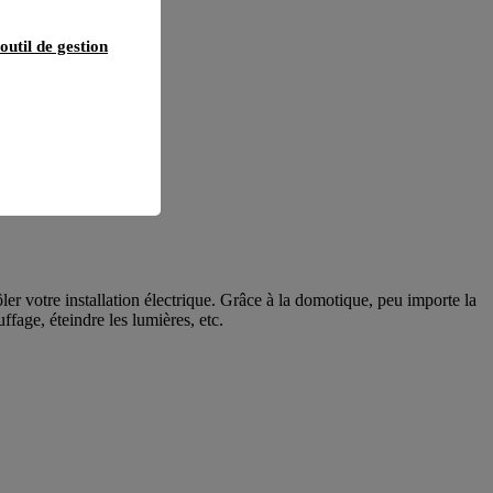
outil de gestion
er votre installation électrique. Grâce à la domotique, peu importe la
ffage, éteindre les lumières, etc.