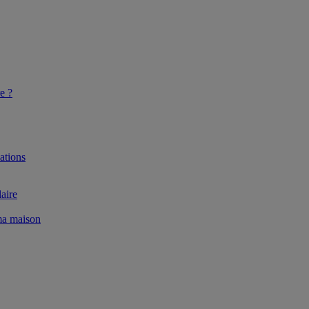
e ?
ations
aire
 ma maison