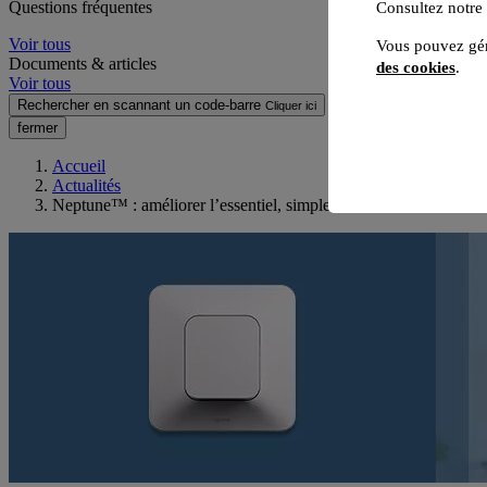
Questions fréquentes
Consultez notre
Voir tous
Vous pouvez gér
Documents & articles
des cookies
.
Voir tous
Rechercher en scannant un code-barre
Cliquer ici
fermer
Accueil
Actualités
Neptune™ : améliorer l’essentiel, simplement