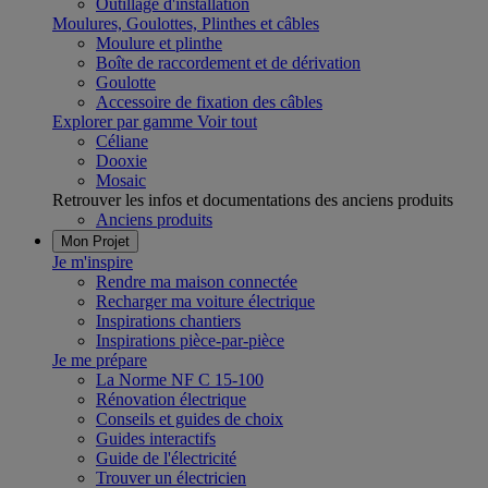
Outillage d'installation
Moulures, Goulottes, Plinthes et câbles
Moulure et plinthe
Boîte de raccordement et de dérivation
Goulotte
Accessoire de fixation des câbles
Explorer par gamme
Voir tout
Céliane
Dooxie
Mosaic
Retrouver les infos et documentations des anciens produits
Anciens produits
Mon Projet
Je m'inspire
Rendre ma maison connectée
Recharger ma voiture électrique
Inspirations chantiers
Inspirations pièce-par-pièce
Je me prépare
La Norme NF C 15-100
Rénovation électrique
Conseils et guides de choix
Guides interactifs
Guide de l'électricité
Trouver un électricien