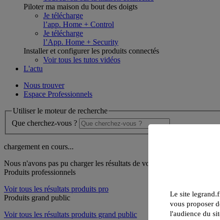
Piloter ma maison du bout des doigts
Je télécharge
l’app. Home + Control
Je télécharge
l’App. Home + Security
Installer et configurer les produits connectés
Voir tous les tutos vidéos
L'actu
Nous trouver
Espace Professionnels
Utiliser le moteur de recherche
Que cherchez-vous ?
chargement en cours...
Nous n'avons pas pu charger les résultats de votre recherche
Produits professionnels
Voir tous les résultats produits pro
Le site legrand.f
Produits grand public
vous proposer de
l'audience du sit
Voir tous les résultats produits grand public