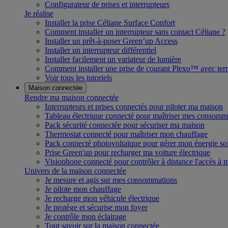
Configurateur de prises et interrupteurs
Je réalise
Installer la prise Céliane Surface Confort
Comment installer un interrupteur sans contact Céliane ?
Installer un prêt-à-poser Green’up Access
Installer un interrupteur différentiel
Installer facilement un variateur de lumière
Comment installer une prise de courant Plexo™ avec terr
Voir tous les tutoriels
Maison connectée
Rendre ma maison connectée
Interrupteurs et prises connectés pour piloter ma maison
Tableau électrique connecté pour maîtriser mes consomm
Pack sécurité connectée pour sécuriser ma maison
Thermostat connecté pour maîtriser mon chauffage
Pack connecté photovoltaïque pour gérer mon énergie sol
Prise Green'up pour recharger ma voiture électrique
Visiophone connecté pour contrôler à distance l'accès à
Univers de la maison connectée
Je mesure et agis sur mes consommations
Je pilote mon chauffage
Je recharge mon véhicule électrique
Je protège et sécurise mon foyer
Je contrôle mon éclairage
Tout savoir sur la maison connectée