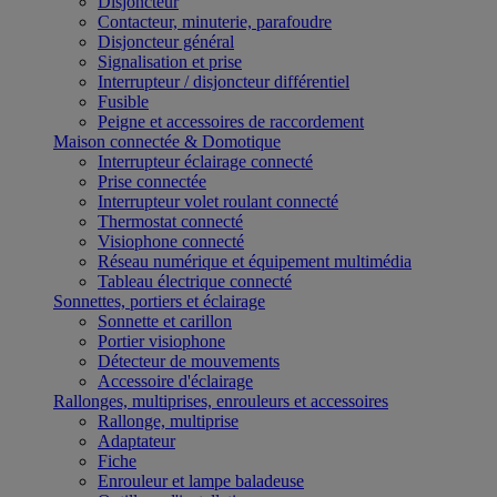
Disjoncteur
Contacteur, minuterie, parafoudre
Disjoncteur général
Signalisation et prise
Interrupteur / disjoncteur différentiel
Fusible
Peigne et accessoires de raccordement
Maison connectée & Domotique
Interrupteur éclairage connecté
Prise connectée
Interrupteur volet roulant connecté
Thermostat connecté
Visiophone connecté
Réseau numérique et équipement multimédia
Tableau électrique connecté
Sonnettes, portiers et éclairage
Sonnette et carillon
Portier visiophone
Détecteur de mouvements
Accessoire d'éclairage
Rallonges, multiprises, enrouleurs et accessoires
Rallonge, multiprise
Adaptateur
Fiche
Enrouleur et lampe baladeuse