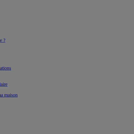
e ?
ations
aire
 ma maison