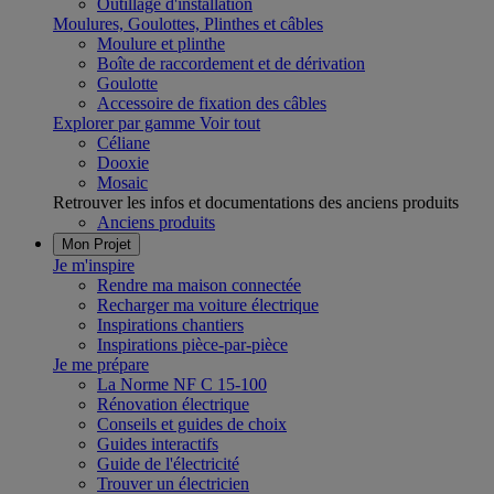
Outillage d'installation
Moulures, Goulottes, Plinthes et câbles
Moulure et plinthe
Boîte de raccordement et de dérivation
Goulotte
Accessoire de fixation des câbles
Explorer par gamme
Voir tout
Céliane
Dooxie
Mosaic
Retrouver les infos et documentations des anciens produits
Anciens produits
Mon Projet
Je m'inspire
Rendre ma maison connectée
Recharger ma voiture électrique
Inspirations chantiers
Inspirations pièce-par-pièce
Je me prépare
La Norme NF C 15-100
Rénovation électrique
Conseils et guides de choix
Guides interactifs
Guide de l'électricité
Trouver un électricien