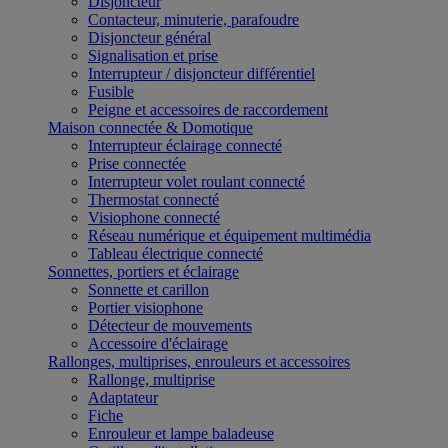
Disjoncteur
Contacteur, minuterie, parafoudre
Disjoncteur général
Signalisation et prise
Interrupteur / disjoncteur différentiel
Fusible
Peigne et accessoires de raccordement
Maison connectée & Domotique
Interrupteur éclairage connecté
Prise connectée
Interrupteur volet roulant connecté
Thermostat connecté
Visiophone connecté
Réseau numérique et équipement multimédia
Tableau électrique connecté
Sonnettes, portiers et éclairage
Sonnette et carillon
Portier visiophone
Détecteur de mouvements
Accessoire d'éclairage
Rallonges, multiprises, enrouleurs et accessoires
Rallonge, multiprise
Adaptateur
Fiche
Enrouleur et lampe baladeuse