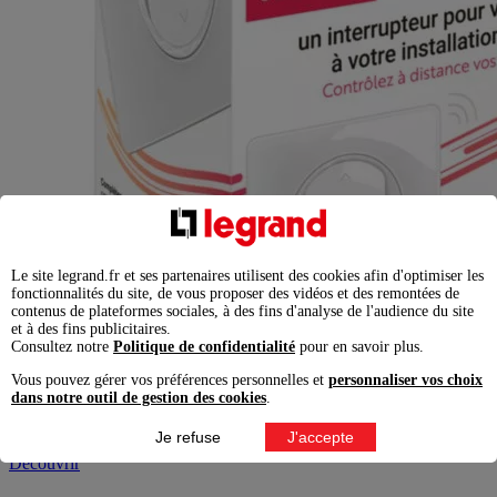
Le site legrand.fr et ses partenaires utilisent des cookies afin d'optimiser les
fonctionnalités du site, de vous proposer des vidéos et des remontées de
contenus de plateformes sociales, à des fins d'analyse de l'audience du site
et à des fins publicitaires.
Consultez notre
Politique de confidentialité
pour en savoir plus.
Vous pouvez gérer vos préférences personnelles et
personnaliser vos choix
Interrupteur connecté pour volets roulants et stores
dans notre outil de gestion des cookies
.
Céliane with Netatmo avec plaque - Blanc
Je refuse
J'accepte
Découvrir