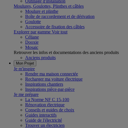
Outillage d'installation
Moulures, Goulottes, Plinthes et câbles
Moulure et plinthe
Boîte de raccordement et de dérivation
Goulotte
Accessoire de fixation des câbles
Explorer par gamme
Voir tout
Céliane
Dooxie
Mosaic
Retrouver les infos et documentations des anciens produits
Anciens produits
Mon Projet
Je m'inspire
Rendre ma maison connectée
Recharger ma voiture électrique
Inspirations chantiers
Inspirations pièce-par-pièce
Je me prépare
La Norme NF C 15-100
Rénovation électrique
Conseils et guides de choix
Guides interactifs
Guide de l'électricité
Trouver un électricien