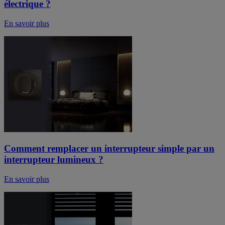
électrique ?
En savoir plus
Comment remplacer un interrupteur simple par un
interrupteur lumineux ?
En savoir plus