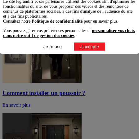
Le site legrand.fr et ses partenaires utilisent des cookies afin d'optimiser les
prise dans un tableau électrique ?
fonctionnalités du site, de vous proposer des vidéos et des remontées de
contenus de plateformes sociales, à des fins d'analyse de l'audience du site
En savoir plus
et à des fins publicitaires.
Consultez notre
Politique de confidentialité
pour en savoir plus.
Vous pouvez gérer vos préférences personnelles et
personnaliser vos choix
dans notre outil de gestion des cookies
.
Je refuse
J'accepte
Comment installer un poussoir ?
En savoir plus