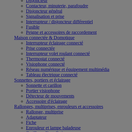
Disjoncteur
Contacteur, minuterie, parafoudre
Disjoncteur général
Signalisation et prise
Interrupteur / disjoncteur différentiel
Fusible
Peigne et accessoires de raccordement
Maison connectée & Domotique
Interrupteur éclairage connecté
Prise connectée
Interrupteur volet roulant connecté
Thermostat connecté
Visiophone connecté
Réseau numérique et équipement multimédia
Tableau électrique connecté
Sonnettes, portiers et éclairage
Sonnette et carillon
Portier visiophone
Détecteur de mouvements
Accessoire d'éclairage
Rallonges, multiprises, enrouleurs et accessoires
Rallonge, multiprise
Adaptateur
Fiche
Enrouleur et lampe baladeuse