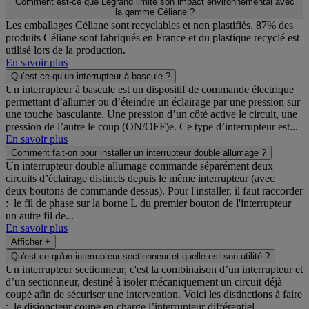
Comment est-ce que Legrand limite son impact environnemental avec
la gamme Céliane ?
Les emballages Céliane sont recyclables et non plastifiés. 87% des
produits Céliane sont fabriqués en France et du plastique recyclé est
utilisé lors de la production.
En savoir plus
Qu’est-ce qu’un interrupteur à bascule ?
Un interrupteur à bascule est un dispositif de commande électrique
permettant d’allumer ou d’éteindre un éclairage par une pression sur
une touche basculante. Une pression d’un côté active le circuit, une
pression de l’autre le coup (ON/OFF)e. Ce type d’interrupteur est...
En savoir plus
Comment fait-on pour installer un interrupteur double allumage ?
Un interrupteur double allumage commande séparément deux
circuits d’éclairage distincts depuis le même interrupteur (avec
deux boutons de commande dessus). Pour l'installer, il faut raccorder
: le fil de phase sur la borne L du premier bouton de l'interrupteur
un autre fil de...
En savoir plus
Afficher +
Qu'est-ce qu'un interrupteur sectionneur et quelle est son utilité ?
Un interrupteur sectionneur, c'est la combinaison d’un interrupteur et
d’un sectionneur, destiné à isoler mécaniquement un circuit déjà
coupé afin de sécuriser une intervention. Voici les distinctions à faire
: le disjoncteur coupe en charge l’interrupteur différentiel...