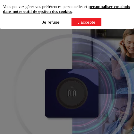
Il est possible de
remplacer un interrupteur existant par l’une
des commandes filaires
Céliane Rotary ambiances
couleurs
.
Vous pouvez gérer vos préférences personnelles et
personnaliser vos choix
dans notre outil de gestion des cookies
.
Choisir ses interrupteurs variateurs
Choisir ses interrupteurs
Je refuse
J'accepte