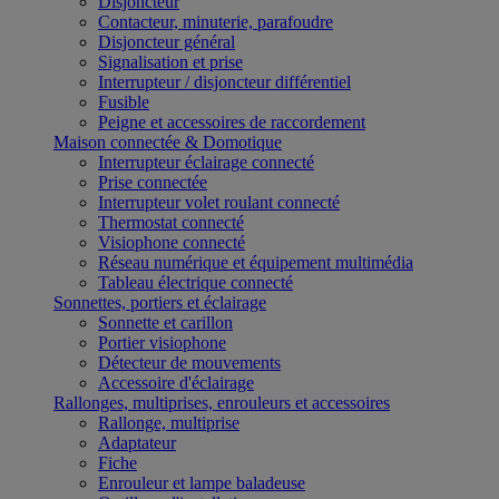
Disjoncteur
Contacteur, minuterie, parafoudre
Disjoncteur général
Signalisation et prise
Interrupteur / disjoncteur différentiel
Fusible
Peigne et accessoires de raccordement
Maison connectée & Domotique
Interrupteur éclairage connecté
Prise connectée
Interrupteur volet roulant connecté
Thermostat connecté
Visiophone connecté
Réseau numérique et équipement multimédia
Tableau électrique connecté
Sonnettes, portiers et éclairage
Sonnette et carillon
Portier visiophone
Détecteur de mouvements
Accessoire d'éclairage
Rallonges, multiprises, enrouleurs et accessoires
Rallonge, multiprise
Adaptateur
Fiche
Enrouleur et lampe baladeuse