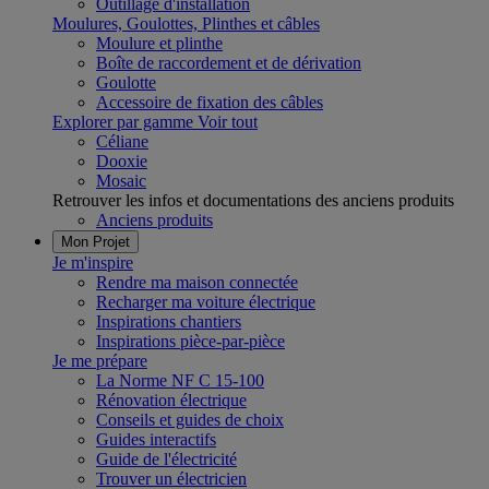
Outillage d'installation
Moulures, Goulottes, Plinthes et câbles
Moulure et plinthe
Boîte de raccordement et de dérivation
Goulotte
Accessoire de fixation des câbles
Explorer par gamme
Voir tout
Céliane
Dooxie
Mosaic
Retrouver les infos et documentations des anciens produits
Anciens produits
Mon Projet
Je m'inspire
Rendre ma maison connectée
Recharger ma voiture électrique
Inspirations chantiers
Inspirations pièce-par-pièce
Je me prépare
La Norme NF C 15-100
Rénovation électrique
Conseils et guides de choix
Guides interactifs
Guide de l'électricité
Trouver un électricien