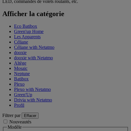
LED, commandes de volets roulants, etc.
Afficher la catégorie
Eco Batibox
Green'up Home
Les Apparents
Céliane
Céliane with Netatmo
dooxie
dooxie with Netatmo
Altège
Mosaic
Neptune
Batibox
Plexo
Plexo with Netatmo
Green'Up
Drivia with Netatmo
Profil
Filtrer par
Effacer
Nouveautés
Modèle