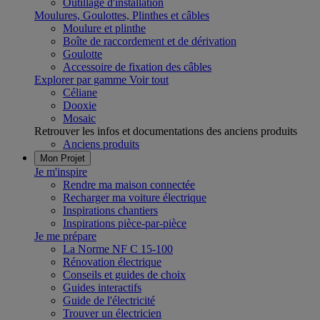
Outillage d'installation
Moulures, Goulottes, Plinthes et câbles
Moulure et plinthe
Boîte de raccordement et de dérivation
Goulotte
Accessoire de fixation des câbles
Explorer par gamme
Voir tout
Céliane
Dooxie
Mosaic
Retrouver les infos et documentations des anciens produits
Anciens produits
Mon Projet
Je m'inspire
Rendre ma maison connectée
Recharger ma voiture électrique
Inspirations chantiers
Inspirations pièce-par-pièce
Je me prépare
La Norme NF C 15-100
Rénovation électrique
Conseils et guides de choix
Guides interactifs
Guide de l'électricité
Trouver un électricien