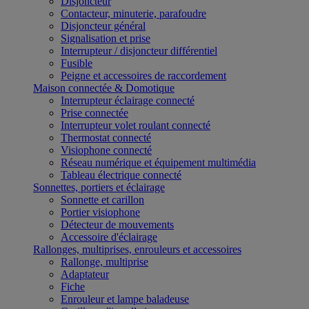
Disjoncteur
Contacteur, minuterie, parafoudre
Disjoncteur général
Signalisation et prise
Interrupteur / disjoncteur différentiel
Fusible
Peigne et accessoires de raccordement
Maison connectée & Domotique
Interrupteur éclairage connecté
Prise connectée
Interrupteur volet roulant connecté
Thermostat connecté
Visiophone connecté
Réseau numérique et équipement multimédia
Tableau électrique connecté
Sonnettes, portiers et éclairage
Sonnette et carillon
Portier visiophone
Détecteur de mouvements
Accessoire d'éclairage
Rallonges, multiprises, enrouleurs et accessoires
Rallonge, multiprise
Adaptateur
Fiche
Enrouleur et lampe baladeuse