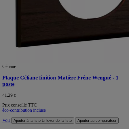
Céliane
Plaque Céliane finition Matière Frêne Wengué - 1
poste
41,29
€
Prix conseillé TTC
éco-contribution incluse
Voir
Ajouter à la liste
Enlever de la liste
Ajouter au comparateur