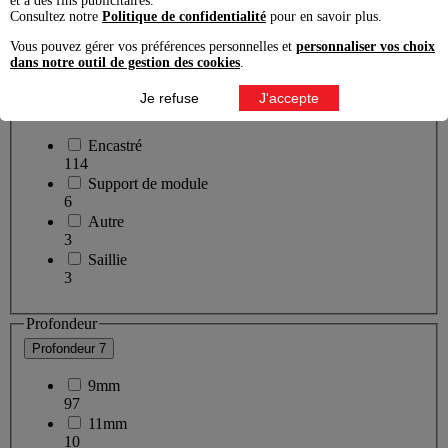
et à des fins publicitaires.
Consultez notre
Politique de confidentialité
pour en savoir plus.
Horizontal
4
Vous pouvez gérer vos préférences personnelles et
personnaliser vos choix
dans notre outil de gestion des cookies
.
Mode de pose
Je refuse
J'accepte
Mode de pose
4
Encastré
114
Support de module
6
Autre
3
Saillie
3
Profondeur
Profondeur
7
9mm
97
11mm
10