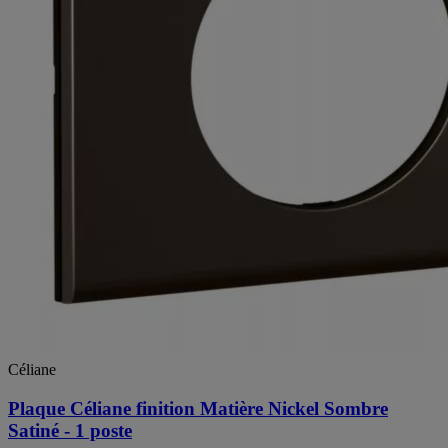
Céliane
Plaque Céliane finition Matière Nickel Sombre
Satiné - 1 poste