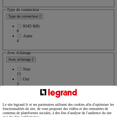
Type de connecteur
Type de connecteur
2
RJ45 8(8)
8
Autre
4
Avec éclairage
Avec éclairage
2
Non
15
Oui
3
Sens de montage
Sens de montage
2
Le site legrand.fr et ses partenaires utilisent des cookies afin d'optimiser les
fonctionnalités du site, de vous proposer des vidéos et des remontées de
Horizontal et vertical
contenus de plateformes sociales, à des fins d'analyse de l'audience du site
122