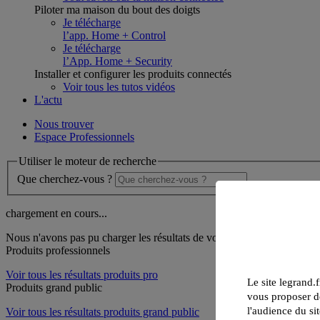
Piloter ma maison du bout des doigts
Je télécharge
l’app. Home + Control
Je télécharge
l’App. Home + Security
Installer et configurer les produits connectés
Voir tous les tutos vidéos
L'actu
Nous trouver
Espace Professionnels
Utiliser le moteur de recherche
Que cherchez-vous ?
chargement en cours...
Nous n'avons pas pu charger les résultats de votre recherche
Produits professionnels
Voir tous les résultats produits pro
Le site legrand.f
Produits grand public
vous proposer de
l'audience du sit
Voir tous les résultats produits grand public