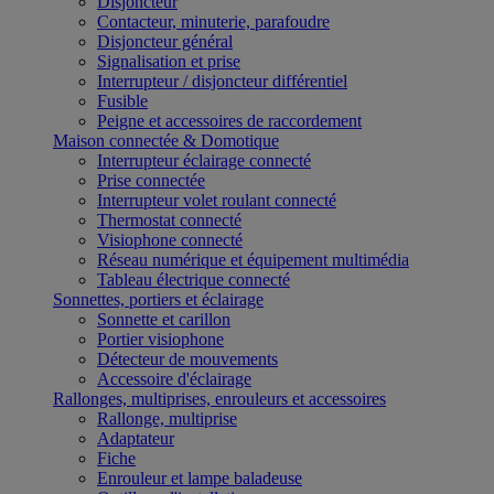
Disjoncteur
Contacteur, minuterie, parafoudre
Disjoncteur général
Signalisation et prise
Interrupteur / disjoncteur différentiel
Fusible
Peigne et accessoires de raccordement
Maison connectée & Domotique
Interrupteur éclairage connecté
Prise connectée
Interrupteur volet roulant connecté
Thermostat connecté
Visiophone connecté
Réseau numérique et équipement multimédia
Tableau électrique connecté
Sonnettes, portiers et éclairage
Sonnette et carillon
Portier visiophone
Détecteur de mouvements
Accessoire d'éclairage
Rallonges, multiprises, enrouleurs et accessoires
Rallonge, multiprise
Adaptateur
Fiche
Enrouleur et lampe baladeuse