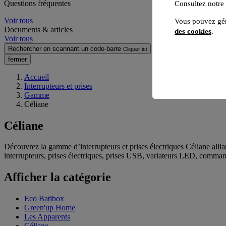
Questions fréquentes
Consultez notre
Voir tous
Vous pouvez gér
Documents & articles
des cookies
.
Voir tous
Rechercher en scannant un code-barre
Cliquer ici
fermer
Accueil
Interrupteurs et prises
Gamme
Céliane
Céliane
Découvrez la gamme d’interrupteurs et prises électriques Céliane allia
interrupteurs, prises électriques, prises USB, variateurs LED, command
Afficher la catégorie
Eco Batibox
Green'up Home
Les Apparents
Céliane