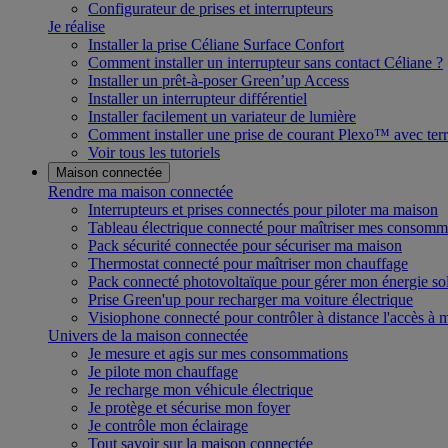
Configurateur de prises et interrupteurs
Je réalise
Installer la prise Céliane Surface Confort
Comment installer un interrupteur sans contact Céliane ?
Installer un prêt-à-poser Green’up Access
Installer un interrupteur différentiel
Installer facilement un variateur de lumière
Comment installer une prise de courant Plexo™ avec terr
Voir tous les tutoriels
Maison connectée
Rendre ma maison connectée
Interrupteurs et prises connectés pour piloter ma maison
Tableau électrique connecté pour maîtriser mes consomm
Pack sécurité connectée pour sécuriser ma maison
Thermostat connecté pour maîtriser mon chauffage
Pack connecté photovoltaïque pour gérer mon énergie sol
Prise Green'up pour recharger ma voiture électrique
Visiophone connecté pour contrôler à distance l'accès à
Univers de la maison connectée
Je mesure et agis sur mes consommations
Je pilote mon chauffage
Je recharge mon véhicule électrique
Je protège et sécurise mon foyer
Je contrôle mon éclairage
Tout savoir sur la maison connectée