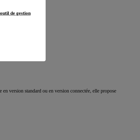
outil de gestion
le en version standard ou en version connectée, elle propose