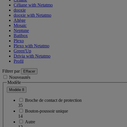
Céliane with Netatmo
dooxie
dooxie with Netatmo
Altège
Mosaic
Neptune
Batibox
Plexo
Plexo with Netatmo
Green'Up
Drivia with Netatmo
Profil
Filtrer par
Effacer
Nouveautés
Modèle
Modèle
8
Broche de contact de protection
35
Bouton-poussoir unique
14
Autre
12