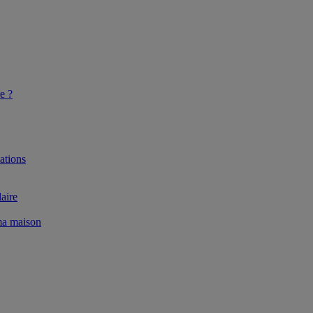
e ?
ations
aire
 ma maison