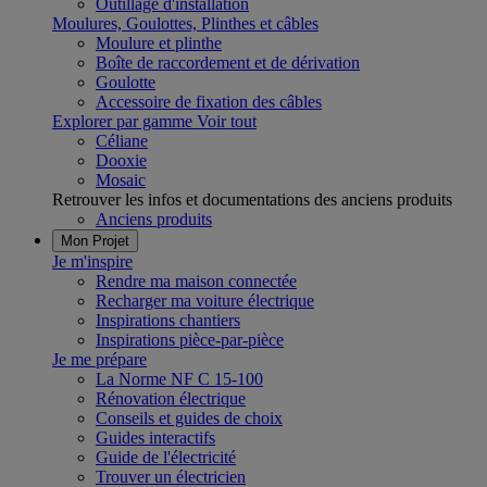
Outillage d'installation
Moulures, Goulottes, Plinthes et câbles
Moulure et plinthe
Boîte de raccordement et de dérivation
Goulotte
Accessoire de fixation des câbles
Explorer par gamme
Voir tout
Céliane
Dooxie
Mosaic
Retrouver les infos et documentations des anciens produits
Anciens produits
Mon Projet
Je m'inspire
Rendre ma maison connectée
Recharger ma voiture électrique
Inspirations chantiers
Inspirations pièce-par-pièce
Je me prépare
La Norme NF C 15-100
Rénovation électrique
Conseils et guides de choix
Guides interactifs
Guide de l'électricité
Trouver un électricien