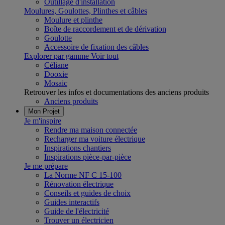
Outillage d'installation
Moulures, Goulottes, Plinthes et câbles
Moulure et plinthe
Boîte de raccordement et de dérivation
Goulotte
Accessoire de fixation des câbles
Explorer par gamme
Voir tout
Céliane
Dooxie
Mosaic
Retrouver les infos et documentations des anciens produits
Anciens produits
Mon Projet
Je m'inspire
Rendre ma maison connectée
Recharger ma voiture électrique
Inspirations chantiers
Inspirations pièce-par-pièce
Je me prépare
La Norme NF C 15-100
Rénovation électrique
Conseils et guides de choix
Guides interactifs
Guide de l'électricité
Trouver un électricien