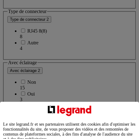
Type de connecteur
Type de connecteur
2
RJ45 8(8)
8
Autre
4
Avec éclairage
Avec éclairage
2
Non
15
Oui
3
Sens de montage
Sens de montage
2
Le site legrand.fr et ses partenaires utilisent des cookies afin d'optimiser les
fonctionnalités du site, de vous proposer des vidéos et des remontées de
Horizontal et vertical
contenus de plateformes sociales, à des fins d'analyse de l'audience du site
122