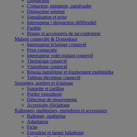
Disjoncteur
Contacteur, minuterie, parafoudre
Disjoncteur général
Signalisation et prise
Interrupteur / disjoncteur différentiel
Fusible
Peigne et accessoires de raccordement
Maison connectée & Domotique
Interrupteur éclairage connecté
Prise connectée
Interrupteur volet roulant connecté
Thermostat connecté
Visiophone connecté
Réseau numérique et équipement multimédia
Tableau électrique connecté
Sonnettes, portiers et éclairage
Sonnette et carillon
Portier visiophone
Détecteur de mouvements
Accessoire d'éclairage
Rallonges, multiprises, enrouleurs et accessoires
Rallonge, multiprise
Adaptateur
Fiche
Enrouleur et lampe baladeuse