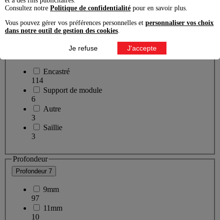
et à des fins publicitaires.
Consultez notre
Politique de confidentialité
pour en savoir plus.
Horizontal
4
Vous pouvez gérer vos préférences personnelles et
personnaliser vos choix
dans notre outil de gestion des cookies
.
Mode de pose
Je refuse
J'accepte
Mode de pose
4
Encastré
114
Support de module
6
Autre
3
Saillie
3
Profondeur
Profondeur
7
9mm
97
11mm
10