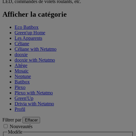
LED, commandes de volets roulants, etc.
Afficher la catégorie
Eco Batibox
Green'up Home
Les Apparents
Céliane
Céliane with Netatmo
dooxie
dooxie with Netatmo
Altège
Mosaic
Neptune
Batibox
Plexo
Plexo with Netatmo
Green'Up
Drivia with Netatmo
Profil
Filtrer par
Effacer
Nouveautés
Modèle