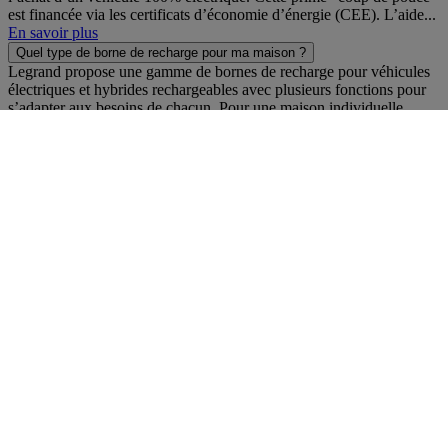
est financée via les certificats d’économie d’énergie (CEE). L’aide...
En savoir plus
Quel type de borne de recharge pour ma maison ?
Legrand propose une gamme de bornes de recharge pour véhicules
électriques et hybrides rechargeables avec plusieurs fonctions pour
s’adapter aux besoins de chacun. Pour une maison individuelle,
pensez à la prise Green'UP ACCESS ou à la borne Green'UP
HOME, conçues spécialement pour la...
En savoir plus
Où installer ma borne ou ma prise de recharge pour ma voiture
électrique chez moi ?
Les produits de recharge pour voitures électriques et hybrides
rechargeables proposés par Legrand sont robustes et étanches. Ils
peuvent être installés en intérieur, en extérieur et dans les lieux
humides.
En savoir plus
La réglementation autorise-t-elle l'installation d'une borne de recharge
pour véhicule électrique dans le parking de ma copropriété ?
Toujours dans l’optique de pousser à la transition écologique, le
gouvernement ouvre le droit à la prise. Ce droit vous donne la
possibilité d’installer, à vos frais, un point de recharge sur votre
place de parking en logement collectif.
Pour se faire, adressez une demande au syndic de...
En savoir plus