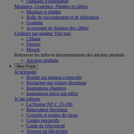
Outillage d'installation
Moulures, Goulottes, Plinthes et câbles
Moulure et plinthe
Boîte de raccordement et de dérivation
Goulotte
Accessoire de fixation des câbles
Explorer par gamme
Voir tout
Céliane
Dooxie
Mosaic
Retrouver les infos et documentations des anciens produits
Anciens produits
Mon Projet
Je m'inspire
Rendre ma maison connectée
Recharger ma voiture électrique
Inspirations chantiers
Inspirations pièce-par-pièce
Je me prépare
La Norme NF C 15-100
Rénovation électrique
Conseils et guides de choix
Guides interactifs
Guide de l'électricité
Trouver un électricien