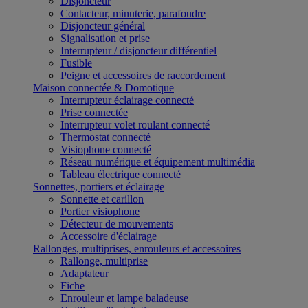
Disjoncteur
Contacteur, minuterie, parafoudre
Disjoncteur général
Signalisation et prise
Interrupteur / disjoncteur différentiel
Fusible
Peigne et accessoires de raccordement
Maison connectée & Domotique
Interrupteur éclairage connecté
Prise connectée
Interrupteur volet roulant connecté
Thermostat connecté
Visiophone connecté
Réseau numérique et équipement multimédia
Tableau électrique connecté
Sonnettes, portiers et éclairage
Sonnette et carillon
Portier visiophone
Détecteur de mouvements
Accessoire d'éclairage
Rallonges, multiprises, enrouleurs et accessoires
Rallonge, multiprise
Adaptateur
Fiche
Enrouleur et lampe baladeuse