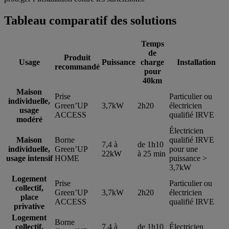
Tableau comparatif des solutions
Temps
de
Produit
Usage
Puissance
charge
Installation
recommandé
pour
40km
Maison
Prise
Particulier ou
individuelle,
Green’UP
3,7kW
2h20
électricien
usage
ACCESS
qualifié IRVE
modéré
Électricien
Maison
Borne
qualifié IRVE
7,4 à
de 1h10
individuelle,
Green’UP
pour une
22kW
à 25 min
usage intensif
HOME
puissance >
3,7kW
Logement
Prise
Particulier ou
collectif,
Green’UP
3,7kW
2h20
électricien
place
ACCESS
qualifié IRVE
privative
Logement
Borne
collectif,
7,4 à
de 1h10
Électricien