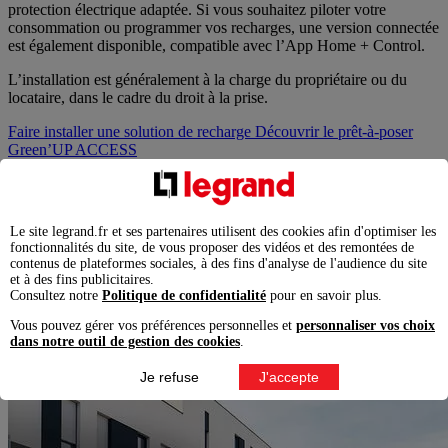
protection électrique adaptée. Si vous souhaitez piloter votre
consommation ou programmer vos recharges, une version connectée
est également disponible, compatible avec l’App Home + Control.
L’installation est généralement à la charge du propriétaire ou du
locataire, dans le cadre du droit à la prise.
Faire installer une solution de recharge
Découvrir le prêt-à-poser
Green’UP ACCESS
Place privative ouverte ou partagée
Le site legrand.fr et ses partenaires utilisent des cookies afin d'optimiser les
Si votre place de parking est située dans une zone ouverte ou
fonctionnalités du site, de vous proposer des vidéos et des remontées de
partagée de la copropriété, il est essentiel de sécuriser l’accès à votre
contenus de plateformes sociales, à des fins d'analyse de l'audience du site
point de recharge.
et à des fins publicitaires.
Consultez notre
Politique de confidentialité
pour en savoir plus.
Vous pouvez gérer vos préférences personnelles et
personnaliser vos choix
dans notre outil de gestion des cookies
.
Je refuse
J'accepte