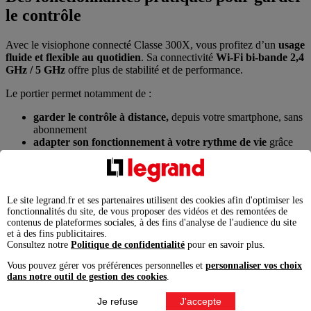
le contrôle
Avec le visiophone connecté Classe 300X, vous profitez d’un
usage
fluide et flexible au quotidien
. Sa connectivité
Wi-Fi bi-bande 2,4
GHz / 5 GHz
offre plus de stabilité et de performance.
Le portier permet notamment de :
garder le contrôle à distance,
depuis votre smartphone, sans
abonnement
adapter son fonctionnement à votre rythme de vie
grâce
aux modes
Répondeur, Ne pas déranger et Professionnel
associé à la platine de rue, vous pouvez
surveiller l'entrée de
votre maison, même à distance
depuis votre smartphone
Le site legrand.fr et ses partenaires utilisent des cookies afin d'optimiser les
fonctionnalités du site, de vous proposer des vidéos et des remontées de
contenus de plateformes sociales, à des fins d'analyse de l'audience du site
et à des fins publicitaires.
Consultez notre
Politique de confidentialité
pour en savoir plus.
Vous pouvez gérer vos préférences personnelles et
personnaliser vos choix
dans notre outil de gestion des cookies
.
Je refuse
J'accepte