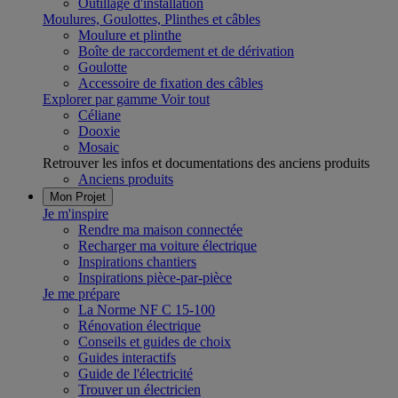
Outillage d'installation
Moulures, Goulottes, Plinthes et câbles
Moulure et plinthe
Boîte de raccordement et de dérivation
Goulotte
Accessoire de fixation des câbles
Explorer par gamme
Voir tout
Céliane
Dooxie
Mosaic
Retrouver les infos et documentations des anciens produits
Anciens produits
Mon Projet
Je m'inspire
Rendre ma maison connectée
Recharger ma voiture électrique
Inspirations chantiers
Inspirations pièce-par-pièce
Je me prépare
La Norme NF C 15-100
Rénovation électrique
Conseils et guides de choix
Guides interactifs
Guide de l'électricité
Trouver un électricien