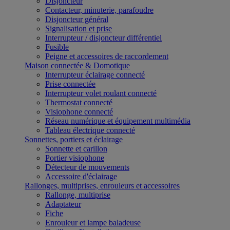
Disjoncteur
Contacteur, minuterie, parafoudre
Disjoncteur général
Signalisation et prise
Interrupteur / disjoncteur différentiel
Fusible
Peigne et accessoires de raccordement
Maison connectée & Domotique
Interrupteur éclairage connecté
Prise connectée
Interrupteur volet roulant connecté
Thermostat connecté
Visiophone connecté
Réseau numérique et équipement multimédia
Tableau électrique connecté
Sonnettes, portiers et éclairage
Sonnette et carillon
Portier visiophone
Détecteur de mouvements
Accessoire d'éclairage
Rallonges, multiprises, enrouleurs et accessoires
Rallonge, multiprise
Adaptateur
Fiche
Enrouleur et lampe baladeuse