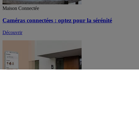
Maison Connectée
Caméras connectées : optez pour la sérénité
Découvrir
Maison Connectée
App Home + Security : surveillez votre domicile à
distance
Découvrir