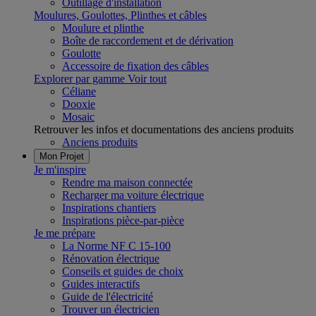
Outillage d'installation
Moulures, Goulottes, Plinthes et câbles
Moulure et plinthe
Boîte de raccordement et de dérivation
Goulotte
Accessoire de fixation des câbles
Explorer par gamme
Voir tout
Céliane
Dooxie
Mosaic
Retrouver les infos et documentations des anciens produits
Anciens produits
Mon Projet
Je m'inspire
Rendre ma maison connectée
Recharger ma voiture électrique
Inspirations chantiers
Inspirations pièce-par-pièce
Je me prépare
La Norme NF C 15-100
Rénovation électrique
Conseils et guides de choix
Guides interactifs
Guide de l'électricité
Trouver un électricien