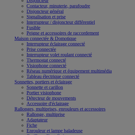
Disjoncteur
Contacteur, minuterie, parafoudre
Disjoncteur général
Signalisation et prise
Interrupteur / disjoncteur différentiel
Fusible
Peigne et accessoires de raccordement
Maison connectée & Domotique
Interrupteur éclairage connecté
Prise connectée
Interrupteur volet roulant connecté
Thermostat connecté
Visiophone connecté
Réseau numérique et équipement multimédia
Tableau électrique connecté
Sonnettes, portiers et éclairage
Sonnette et carillon
Portier visiophone
Détecteur de mouvements
Accessoire d'éclairage
Rallonges, multiprises, enrouleurs et accessoires
Rallonge, multiprise
Adaptateur
Fiche
Enrouleur et lampe baladeuse