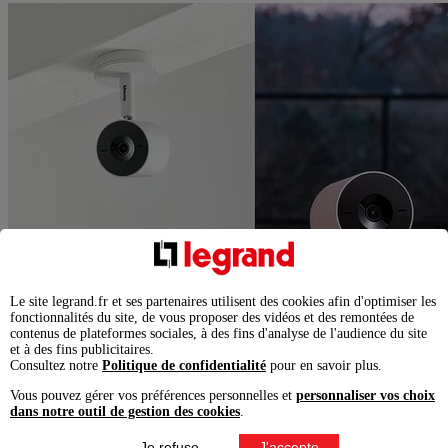
Le site legrand.fr et ses partenaires utilisent des cookies afin d'optimiser les
fonctionnalités du site, de vous proposer des vidéos et des remontées de
contenus de plateformes sociales, à des fins d'analyse de l'audience du site
et à des fins publicitaires.
Consultez notre
Politique de confidentialité
pour en savoir plus.
Vous pouvez gérer vos préférences personnelles et
personnaliser vos choix
dans notre outil de gestion des cookies
.
Je refuse
J'accepte