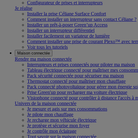
Configurateur de prises et interrupteurs
Je réalise
Installer la prise Céliane Surface Confort
Comment installer un interrupteur sans contact Céliane ?
Installer un prêt-à-poser Green’up Access
Installer un interrupteur différentiel
Installer facilement un variateur de lumière
Comment installer une prise de courant Plexo™ avec terr
Voir tous les tutoriels
Maison connectée
Rendre ma maison connectée
Interrupteurs et prises connectés pour piloter ma maison
Tableau électrique connecté pour maîtriser mes consomm
Pack sécurité connectée pour sécuriser ma maison
Thermostat connecté pour maîtriser mon chauffage
Pack connecté photovoltaïque pour gérer mon énergie sol
Prise Green'up pour recharger ma voiture électrique
Visiophone connecté pour contrôler à distance l'accès à
Univers de la maison connectée
Je mesure et agis sur mes consommations
Je pilote mon chauffage
Je recharge mon véhicule électrique
Je protège et sécurise mon foyer
Je contrôle mon éclairage
Tout savoir sur la maison connectée