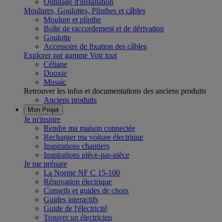
Outillage d'installation
Moulures, Goulottes, Plinthes et câbles
Moulure et plinthe
Boîte de raccordement et de dérivation
Goulotte
Accessoire de fixation des câbles
Explorer par gamme
Voir tout
Céliane
Dooxie
Mosaic
Retrouver les infos et documentations des anciens produits
Anciens produits
Mon Projet
Je m'inspire
Rendre ma maison connectée
Recharger ma voiture électrique
Inspirations chantiers
Inspirations pièce-par-pièce
Je me prépare
La Norme NF C 15-100
Rénovation électrique
Conseils et guides de choix
Guides interactifs
Guide de l'électricité
Trouver un électricien