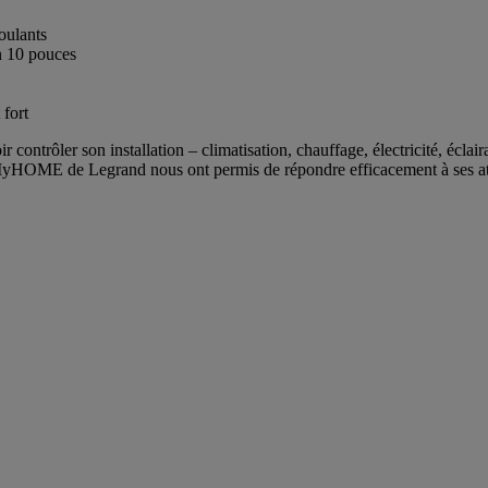
oulants
an 10 pouces
 fort
r contrôler son installation – climatisation, chauffage, électricité, éclair
s MyHOME de Legrand nous ont permis de répondre efficacement à ses at