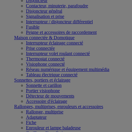
Disjoncteur
Contacteur, minuterie, parafoudre
Disjoncteur général
Signalisation et prise
Interrupteur / disjoncteur différentiel
Fusible
Peigne et accessoires de raccordement
Maison connectée & Domotique
Interrupteur éclairage connecté
Prise connectée
Interrupteur volet roulant connecté
Thermostat connecté
Visiophone connecté
Réseau numérique et équipement multimédia
Tableau électrique connecté
Sonnettes, portiers et éclairage
Sonnette et carillon
Portier visiophone
Détecteur de mouvements
Accessoire d'éclairage
Rallonges, multiprises, enrouleurs et accessoires
Rallonge, multiprise
Adaptateur
Fiche
Enrouleur et lampe baladeuse