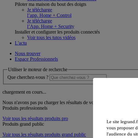
Piloter ma maison du bout des doigts
Je télécharge
l’app. Home + Control
Je télécharge
l’App. Home + Security
Installer et configurer les produits connectés
Voir tous les tutos vidéos
L'actu
Nous trouver
Espace Professionnels
Utiliser le moteur de recherche
Que cherchez-vous ?
chargement en cours...
Nous n'avons pas pu charger les résultats de votre recherche
Produits professionnels
Voir tous les résultats produits pro
Le site legrand.f
Produits grand public
vous proposer de
l'audience du sit
Voir tous les résultats produits grand public