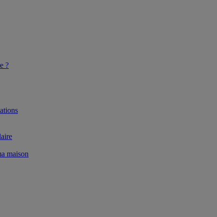
e ?
ations
aire
 ma maison