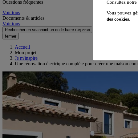
Questions fréquentes
Consultez notre
Voir tous
Vous pouvez gér
Documents & articles
des cookies
.
Voir tous
Rechercher en scannant un code-barre
Cliquer ici
fermer
Accueil
Mon projet
Je m'inspire
Une rénovation électrique complète pour créer une maison con