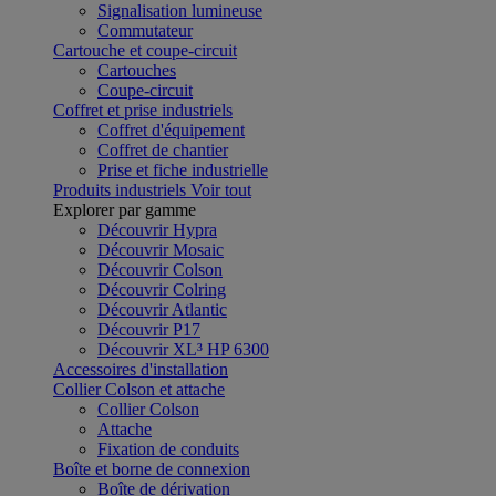
Signalisation lumineuse
Commutateur
Cartouche et coupe-circuit
Cartouches
Coupe-circuit
Coffret et prise industriels
Coffret d'équipement
Coffret de chantier
Prise et fiche industrielle
Produits industriels
Voir tout
Explorer par gamme
Découvrir Hypra
Découvrir Mosaic
Découvrir Colson
Découvrir Colring
Découvrir Atlantic
Découvrir P17
Découvrir XL³ HP 6300
Accessoires d'installation
Collier Colson et attache
Collier Colson
Attache
Fixation de conduits
Boîte et borne de connexion
Boîte de dérivation