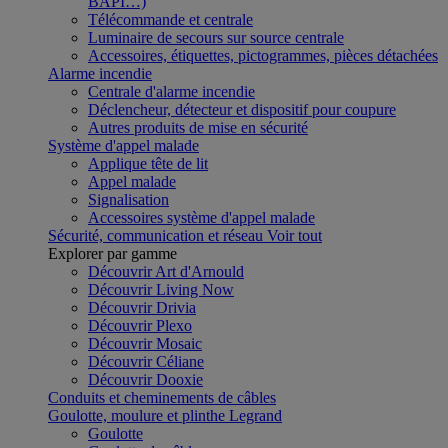
BAPI…)
Télécommande et centrale
Luminaire de secours sur source centrale
Accessoires, étiquettes, pictogrammes, pièces détachées
Alarme incendie
Centrale d'alarme incendie
Déclencheur, détecteur et dispositif pour coupure
Autres produits de mise en sécurité
Système d'appel malade
Applique tête de lit
Appel malade
Signalisation
Accessoires système d'appel malade
Sécurité, communication et réseau
Voir tout
Explorer par gamme
Découvrir Art d'Arnould
Découvrir Living Now
Découvrir Drivia
Découvrir Plexo
Découvrir Mosaic
Découvrir Céliane
Découvrir Dooxie
Conduits et cheminements de câbles
Goulotte, moulure et plinthe Legrand
Goulotte