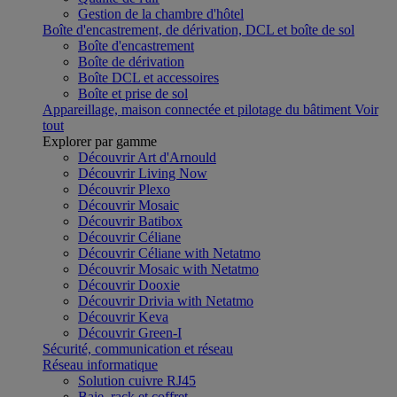
Gestion de la chambre d'hôtel
Boîte d'encastrement, de dérivation, DCL et boîte de sol
Boîte d'encastrement
Boîte de dérivation
Boîte DCL et accessoires
Boîte et prise de sol
Appareillage, maison connectée et pilotage du bâtiment
Voir
tout
Explorer par gamme
Découvrir Art d'Arnould
Découvrir Living Now
Découvrir Plexo
Découvrir Mosaic
Découvrir Batibox
Découvrir Céliane
Découvrir Céliane with Netatmo
Découvrir Mosaic with Netatmo
Découvrir Dooxie
Découvrir Drivia with Netatmo
Découvrir Keva
Découvrir Green-I
Sécurité, communication et réseau
Réseau informatique
Solution cuivre RJ45
Baie, rack et coffret