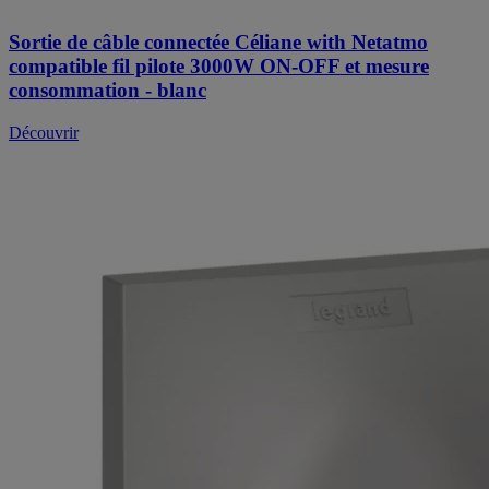
Sortie de câble connectée Céliane with Netatmo
compatible fil pilote 3000W ON-OFF et mesure
consommation - blanc
Découvrir