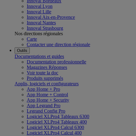
Innoval Bordeaux
Innoval Lyon
Innoval Lille
Innoval Aix-en-Provence
Innoval Nantes
Innoval Strasbourg
Nos directions régionales
Carte
Contacter une direction régionale
Outils
Documentations et guides
Documentation professionnelle
Magazines Réponses
Voir toute la doc
Produits supprimés
Applis, logiciels et configurateurs
App Home + Pro
App Home + Control
App Home + Security
App Legrand Pro
Legrand Config Pro
Logiciel XLPro4 Tableaux 6300
Logiciel XLPro4 Tableaux 400
Logiciel XLPro4 Calcul 6300
Logiciel XLPro4 Calcul 400