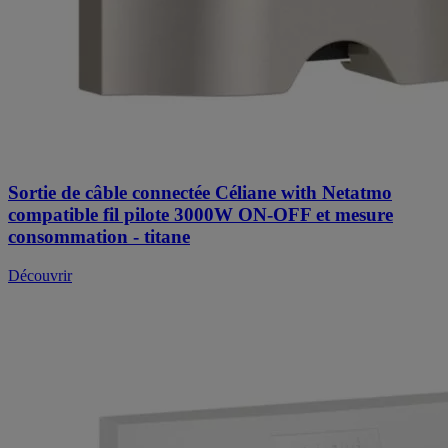
Sortie de câble connectée Céliane with Netatmo
compatible fil pilote 3000W ON-OFF et mesure
consommation - titane
Découvrir