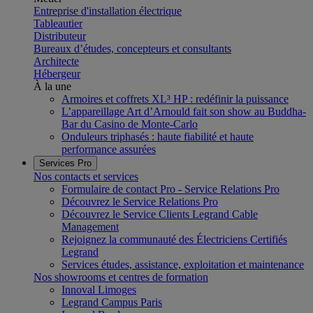
Entreprise d'installation électrique
Tableautier
Distributeur
Bureaux d’études, concepteurs et consultants
Architecte
Hébergeur
À la une
Armoires et coffrets XL³ HP : redéfinir la puissance
L’appareillage Art d’Arnould fait son show au Buddha-
Bar du Casino de Monte-Carlo
Onduleurs triphasés : haute fiabilité et haute
performance assurées
Services Pro
Nos contacts et services
Formulaire de contact Pro - Service Relations Pro
Découvrez le Service Relations Pro
Découvrez le Service Clients Legrand Cable
Management
Rejoignez la communauté des Électriciens Certifiés
Legrand
Services études, assistance, exploitation et maintenance
Nos showrooms et centres de formation
Innoval Limoges
Legrand Campus Paris