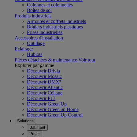
Colonnes et colonnettes
Boîtes de sol
Produits industriels
Armoires et coffrets industriels
Boîtiers industriels plastiques
Prises industrielles
Accessoires d'installation
Outillage
Eclairage
Hublots
Pièces détachées & maintenance
Voir tout
Explorer par gamme
Découvrir Drivia
Découvrir Mosaic
Découvrir DMX³
Découvrir Atlantic
Découvrir Céliane
Découvrir P17
Découvrir Green'Up
Découvrir Green'up Home
Découvrir Green'Up Control
Solutions
Bâtiment
Projet