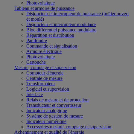
Photovoltaïque
Tableau et armoire de puissance
Disjoncteur et interrupteur de puissance (boîtier ouvert
et moulé)
Disjoncteur et interrupteur modulaire
Bloc différentiel puissance modulaire
Répartition et distribution
Parafoudre
Commande et signalisation
Armoire électrique
Photovoltaïque
Cartouche
Mesure, comptage et supervision
Compteur d'énergie
Centrale de mesure
Transformateur
Logiciel et supervision
Interface
Relais de mesure et de protection
Transducteur et convertisseur
Indicateur analogique
Système de gestion de mesure
Indicateur numérique
Accessoires mesure, comptage et supervision
Acheminement et qualité de l'énergie