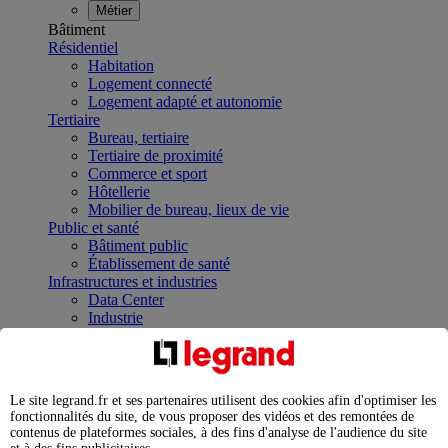
Métier
Bâtiment
Résidentiel
Habitation
Logement connecté
Logement adapté et autonomie
Tertiaire
Bureau, tertiaire
Tertiaire de proximité
Commerce et sport
Hôtellerie
Mobilier de bureau, lieux de vie
Public et santé
Bâtiment public
Établissement de santé
Infrastructures et industries
Data Center
Industrie
Infrastructures
À la une
Contrôler et planifier le fonctionnement des appareils
électriques avec le contacteur connecté
Le site legrand.fr et ses partenaires utilisent des cookies afin d'optimiser les
Répartir et optimiser son tableau électrique
fonctionnalités du site, de vous proposer des vidéos et des remontées de
Legrand Data Center Solutions : concentrer les
contenus de plateformes sociales, à des fins d'analyse de l'audience du site
expertises au service de vos performances