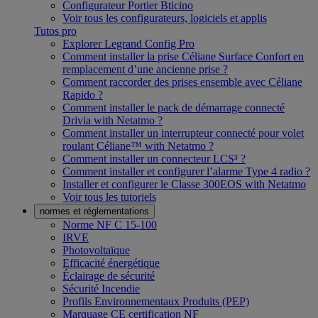
Configurateur Portier Bticino
Voir tous les configurateurs, logiciels et applis
Tutos pro
Explorer Legrand Config Pro
Comment installer la prise Céliane Surface Confort en
remplacement d’une ancienne prise ?
Comment raccorder des prises ensemble avec Céliane
Rapido ?
Comment installer le pack de démarrage connecté
Drivia with Netatmo ?
Comment installer un interrupteur connecté pour volet
roulant Céliane™ with Netatmo ?
Comment installer un connecteur LCS³ ?
Comment installer et configurer l’alarme Type 4 radio ?
Installer et configurer le Classe 300EOS with Netatmo
Voir tous les tutoriels
normes et réglementations
Norme NF C 15-100
IRVE
Photovoltaïque
Efficacité énergétique
Éclairage de sécurité
Sécurité Incendie
Profils Environnementaux Produits (PEP)
Marquage CE certification NF