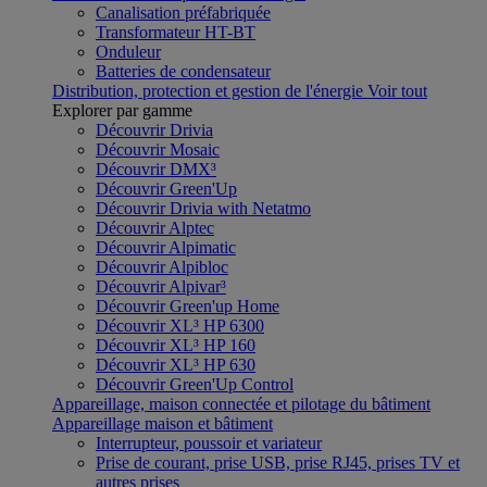
Canalisation préfabriquée
Transformateur HT-BT
Onduleur
Batteries de condensateur
Distribution, protection et gestion de l'énergie
Voir tout
Explorer par gamme
Découvrir Drivia
Découvrir Mosaic
Découvrir DMX³
Découvrir Green'Up
Découvrir Drivia with Netatmo
Découvrir Alptec
Découvrir Alpimatic
Découvrir Alpibloc
Découvrir Alpivar³
Découvrir Green'up Home
Découvrir XL³ HP 6300
Découvrir XL³ HP 160
Découvrir XL³ HP 630
Découvrir Green'Up Control
Appareillage, maison connectée et pilotage du bâtiment
Appareillage maison et bâtiment
Interrupteur, poussoir et variateur
Prise de courant, prise USB, prise RJ45, prises TV et
autres prises