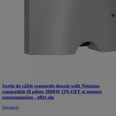
Sortie de câble connectée dooxie with Netatmo
compatible fil pilote 3000W ON-OFF et mesure
consommation - effet alu
Découvrir