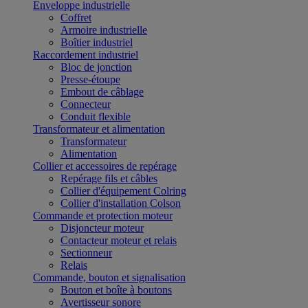
Enveloppe industrielle
Coffret
Armoire industrielle
Boîtier industriel
Raccordement industriel
Bloc de jonction
Presse-étoupe
Embout de câblage
Connecteur
Conduit flexible
Transformateur et alimentation
Transformateur
Alimentation
Collier et accessoires de repérage
Repérage fils et câbles
Collier d'équipement Colring
Collier d'installation Colson
Commande et protection moteur
Disjoncteur moteur
Contacteur moteur et relais
Sectionneur
Relais
Commande, bouton et signalisation
Bouton et boîte à boutons
Avertisseur sonore