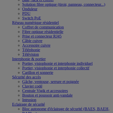
Solution fibre optique (tiroir, panneau, connecteur...)
Onduleur
PDU
Switch PoE
Réseau numérique résidentiel
Coffret de communication
Fibre optique résidentielle
Prise et connecteur RJ45
Câble cuivre
Accessoire cuivre
Téléphonie
Télévision
Interphonie & portier
Portier, visiophonie et interphonie individuel
Portier, visiophonie et interphonie collectif
Carillon et sonnerie
Sécurité des accès
Gâche, ventouse, serrure et poignée
Clavier codé
Centrale Vigik et accessoires
Bouton et poussoir anti-vandale
Intrusion
Eclairage de sécurité
Bloc autonome d'éclairage de sécurité (BAES, BAEH,