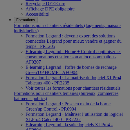
Recyclage DEEE pro
Affichage DPE obligatoire
Accessibilité
Formations
Formations pour chantiers résidentiels (logements, maisons
individuelles)
Formation Legrand : devenir expert des solutions
connectées Legrand pour mieux vendre et gagner du
temps - PR1205
E-learning Legrand : Home + Control : optimiser les
consommations et suivre son autoconsommation -
AF0207
E-learning Legrand : l'offre de bornes de recharge
Green'UP HOME - AF0904
Formation Legrand : La maîtrise du logiciel XLPro4
Tableaux 400 - PR2235
Voir toutes les formations pour chantiers résidentiels
Formations pour chantiers tertiaires (bureaux, commerces,
batiments publics)
Formation Legrand : Prise en main de la borne
Green'up Control - PR0904
Formation Legrand - Maîtriser l’utilisation du logiciel
XLPro4 Calcul 400 - PR2232
E-learning Legrand : la suite logiciels XLPro4 -
AF0604