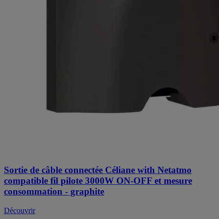
Sortie de câble connectée Céliane with Netatmo
compatible fil pilote 3000W ON-OFF et mesure
consommation - graphite
Découvrir