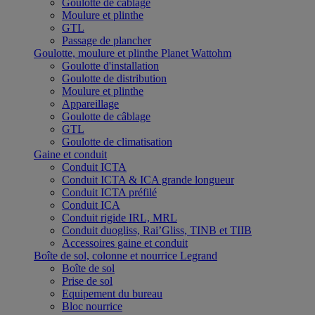
Goulotte de câblage
Moulure et plinthe
GTL
Passage de plancher
Goulotte, moulure et plinthe Planet Wattohm
Goulotte d'installation
Goulotte de distribution
Moulure et plinthe
Appareillage
Goulotte de câblage
GTL
Goulotte de climatisation
Gaine et conduit
Conduit ICTA
Conduit ICTA & ICA grande longueur
Conduit ICTA préfilé
Conduit ICA
Conduit rigide IRL, MRL
Conduit duogliss, Rai’Gliss, TINB et TIIB
Accessoires gaine et conduit
Boîte de sol, colonne et nourrice Legrand
Boîte de sol
Prise de sol
Equipement du bureau
Bloc nourrice