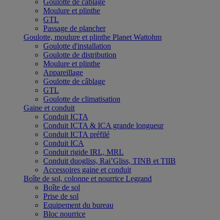
Goulotte de câblage
Moulure et plinthe
GTL
Passage de plancher
Goulotte, moulure et plinthe Planet Wattohm
Goulotte d'installation
Goulotte de distribution
Moulure et plinthe
Appareillage
Goulotte de câblage
GTL
Goulotte de climatisation
Gaine et conduit
Conduit ICTA
Conduit ICTA & ICA grande longueur
Conduit ICTA préfilé
Conduit ICA
Conduit rigide IRL, MRL
Conduit duogliss, Rai’Gliss, TINB et TIIB
Accessoires gaine et conduit
Boîte de sol, colonne et nourrice Legrand
Boîte de sol
Prise de sol
Equipement du bureau
Bloc nourrice