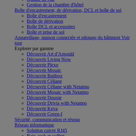
Gestion de la chambre d'hôtel
Boîte d'encastrement, de dérivation, DCL et boîte de sol
Boîte d'encastrement
Boîte de dérivation
Boîte DCL et accessoires
Boîte et prise de sol
Appareillage, maison connectée et pilotage du bâtiment
Voir
tout
Explorer par gamme
Découvrir Art d'Arnould
Découvrir Living Now
Découvrir Plexo
Découvrir Mosaic
Découvrir Batibox
Découvrir Céliane
Découvrir Céliane with Netatmo
Découvrir Mosaic with Netatmo
Découvrir Dooxie
Découvrir Drivia with Netatmo
Découvrir Keva
Découvrir Green-I
Sécurité, communication et réseau
Réseau informatique
Solution cuivre RJ45
Baie, rack et coffret