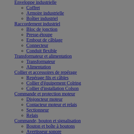
Enveloppe industrielle
Coffret
Armoire industrielle
Boîtier industriel
Raccordement industriel
Bloc de jonction
Presse-étoupe
Embout de câblage
Connecteur
Conduit flexible
Transformateur et alimentation
Transformateur
Alimentation
Collier et accessoires de repérage
Repérage fils et câbles
Collier d'équipement Colring
Collier d'installation Colson
Commande et protection moteur
Disjoncteur moteur
Contacteur moteur et relais
Sectionneur
Relais
Commande, bouton et signalisation
Bouton et boîte à boutons
Avertisseur sonore