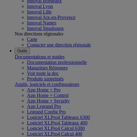
Innoval Bordeaux
Innoval Lyon
Innoval Lille
Innoval Aix-en-Provence
Innoval Nantes
Innoval Strasbourg
Nos directions régionales
Carte
Contacter une direction régionale
Outils
Documentations et guides
Documentation professionnelle
Magazines Réponses
Voir toute la doc
Produits supprimés
Applis, logiciels et configurateurs
App Home + Pro
App Home + Control
App Home + Security
App Legrand Pro
Legrand Config Pro
Logiciel XLPro4 Tableaux 6300
Logiciel XLPro4 Tableaux 400
Logiciel XLPro4 Calcul 6300
Logiciel XLPro4 Calcul 400