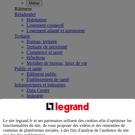
Métier
Bâtiment
Résidentiel
Habitation
Logement connecté
Logement adapté et autonomie
Tertiaire
Bureau, tertiaire
Tertiaire de proximité
Commerce et sport
Hôtellerie
Mobilier de bureau, lieux de vie
Public et santé
Bâtiment public
Établissement de santé
Infrastructures et industries
Data Center
Industrie
Infrastructures
À la une
Contrôler et planifier le fonctionnement des appareils
électriques avec le contacteur connecté
Le site legrand.fr et ses partenaires utilisent des cookies afin d'optimiser les
Répartir et optimiser son tableau électrique
fonctionnalités du site, de vous proposer des vidéos et des remontées de
Legrand Data Center Solutions : concentrer les
contenus de plateformes sociales, à des fins d'analyse de l'audience du site
expertises au service de vos performances