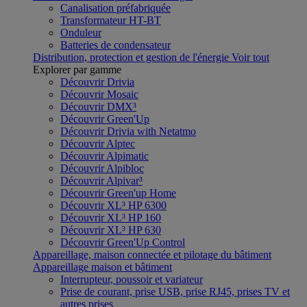
Canalisation préfabriquée
Transformateur HT-BT
Onduleur
Batteries de condensateur
Distribution, protection et gestion de l'énergie
Voir tout
Explorer par gamme
Découvrir Drivia
Découvrir Mosaic
Découvrir DMX³
Découvrir Green'Up
Découvrir Drivia with Netatmo
Découvrir Alptec
Découvrir Alpimatic
Découvrir Alpibloc
Découvrir Alpivar³
Découvrir Green'up Home
Découvrir XL³ HP 6300
Découvrir XL³ HP 160
Découvrir XL³ HP 630
Découvrir Green'Up Control
Appareillage, maison connectée et pilotage du bâtiment
Appareillage maison et bâtiment
Interrupteur, poussoir et variateur
Prise de courant, prise USB, prise RJ45, prises TV et
autres prises