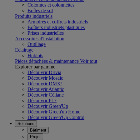
Colonnes et colonnettes
Boîtes de sol
Produits industriels
Armoires et coffrets industriels
Boîtiers industriels plastiques
Prises industrielles
Accessoires d'installation
Outillage
Eclairage
Hublots
Pièces détachées & maintenance
Voir tout
Explorer par gamme
Découvrir Drivia
Découvrir Mosaic
Découvrir DMX³
Découvrir Atlantic
Découvrir Céliane
Découvrir P17
Découvrir Green'Up
Découvrir Green'up Home
Découvrir Green'Up Control
Solutions
Bâtiment
Projet