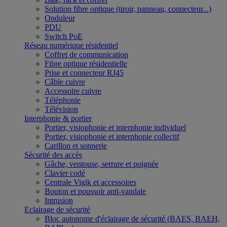
Solution fibre optique (tiroir, panneau, connecteur...)
Onduleur
PDU
Switch PoE
Réseau numérique résidentiel
Coffret de communication
Fibre optique résidentielle
Prise et connecteur RJ45
Câble cuivre
Accessoire cuivre
Téléphonie
Télévision
Interphonie & portier
Portier, visiophonie et interphonie individuel
Portier, visiophonie et interphonie collectif
Carillon et sonnerie
Sécurité des accès
Gâche, ventouse, serrure et poignée
Clavier codé
Centrale Vigik et accessoires
Bouton et poussoir anti-vandale
Intrusion
Eclairage de sécurité
Bloc autonome d'éclairage de sécurité (BAES, BAEH,