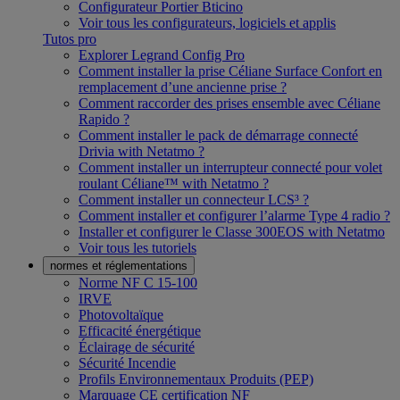
Configurateur Portier Bticino
Voir tous les configurateurs, logiciels et applis
Tutos pro
Explorer Legrand Config Pro
Comment installer la prise Céliane Surface Confort en
remplacement d’une ancienne prise ?
Comment raccorder des prises ensemble avec Céliane
Rapido ?
Comment installer le pack de démarrage connecté
Drivia with Netatmo ?
Comment installer un interrupteur connecté pour volet
roulant Céliane™ with Netatmo ?
Comment installer un connecteur LCS³ ?
Comment installer et configurer l’alarme Type 4 radio ?
Installer et configurer le Classe 300EOS with Netatmo
Voir tous les tutoriels
normes et réglementations
Norme NF C 15-100
IRVE
Photovoltaïque
Efficacité énergétique
Éclairage de sécurité
Sécurité Incendie
Profils Environnementaux Produits (PEP)
Marquage CE certification NF