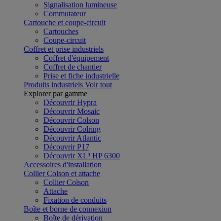
Signalisation lumineuse
Commutateur
Cartouche et coupe-circuit
Cartouches
Coupe-circuit
Coffret et prise industriels
Coffret d'équipement
Coffret de chantier
Prise et fiche industrielle
Produits industriels
Voir tout
Explorer par gamme
Découvrir Hypra
Découvrir Mosaic
Découvrir Colson
Découvrir Colring
Découvrir Atlantic
Découvrir P17
Découvrir XL³ HP 6300
Accessoires d'installation
Collier Colson et attache
Collier Colson
Attache
Fixation de conduits
Boîte et borne de connexion
Boîte de dérivation