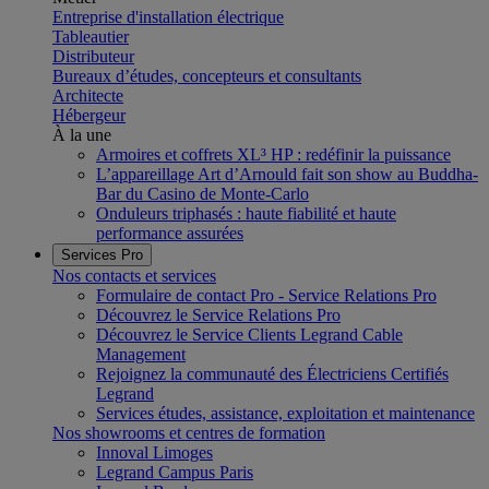
Entreprise d'installation électrique
Tableautier
Distributeur
Bureaux d’études, concepteurs et consultants
Architecte
Hébergeur
À la une
Armoires et coffrets XL³ HP : redéfinir la puissance
L’appareillage Art d’Arnould fait son show au Buddha-
Bar du Casino de Monte-Carlo
Onduleurs triphasés : haute fiabilité et haute
performance assurées
Services Pro
Nos contacts et services
Formulaire de contact Pro - Service Relations Pro
Découvrez le Service Relations Pro
Découvrez le Service Clients Legrand Cable
Management
Rejoignez la communauté des Électriciens Certifiés
Legrand
Services études, assistance, exploitation et maintenance
Nos showrooms et centres de formation
Innoval Limoges
Legrand Campus Paris