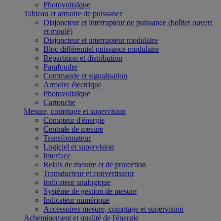
Photovoltaïque
Tableau et armoire de puissance
Disjoncteur et interrupteur de puissance (boîtier ouvert
et moulé)
Disjoncteur et interrupteur modulaire
Bloc différentiel puissance modulaire
Répartition et distribution
Parafoudre
Commande et signalisation
Armoire électrique
Photovoltaïque
Cartouche
Mesure, comptage et supervision
Compteur d'énergie
Centrale de mesure
Transformateur
Logiciel et supervision
Interface
Relais de mesure et de protection
Transducteur et convertisseur
Indicateur analogique
Système de gestion de mesure
Indicateur numérique
Accessoires mesure, comptage et supervision
Acheminement et qualité de l'énergie