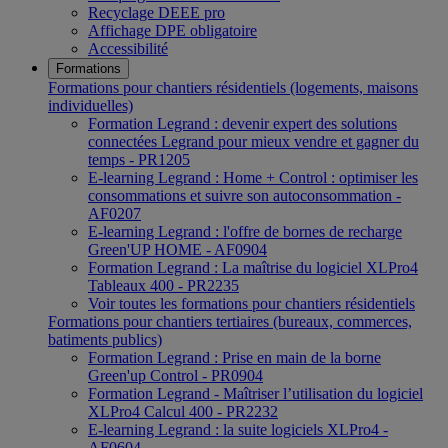
Recyclage DEEE pro
Affichage DPE obligatoire
Accessibilité
Formations
Formations pour chantiers résidentiels (logements, maisons
individuelles)
Formation Legrand : devenir expert des solutions
connectées Legrand pour mieux vendre et gagner du
temps - PR1205
E-learning Legrand : Home + Control : optimiser les
consommations et suivre son autoconsommation -
AF0207
E-learning Legrand : l'offre de bornes de recharge
Green'UP HOME - AF0904
Formation Legrand : La maîtrise du logiciel XLPro4
Tableaux 400 - PR2235
Voir toutes les formations pour chantiers résidentiels
Formations pour chantiers tertiaires (bureaux, commerces,
batiments publics)
Formation Legrand : Prise en main de la borne
Green'up Control - PR0904
Formation Legrand - Maîtriser l’utilisation du logiciel
XLPro4 Calcul 400 - PR2232
E-learning Legrand : la suite logiciels XLPro4 -
AF0604