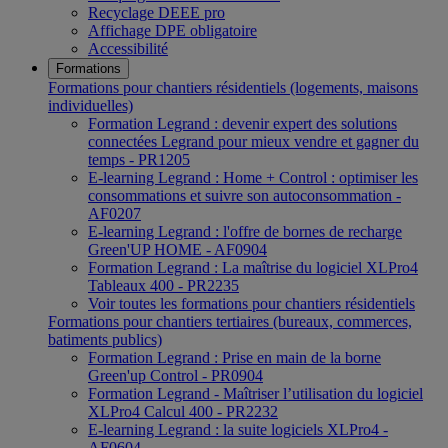
Recyclage DEEE pro
Affichage DPE obligatoire
Accessibilité
Formations
Formations pour chantiers résidentiels (logements, maisons
individuelles)
Formation Legrand : devenir expert des solutions
connectées Legrand pour mieux vendre et gagner du
temps - PR1205
E-learning Legrand : Home + Control : optimiser les
consommations et suivre son autoconsommation -
AF0207
E-learning Legrand : l'offre de bornes de recharge
Green'UP HOME - AF0904
Formation Legrand : La maîtrise du logiciel XLPro4
Tableaux 400 - PR2235
Voir toutes les formations pour chantiers résidentiels
Formations pour chantiers tertiaires (bureaux, commerces,
batiments publics)
Formation Legrand : Prise en main de la borne
Green'up Control - PR0904
Formation Legrand - Maîtriser l’utilisation du logiciel
XLPro4 Calcul 400 - PR2232
E-learning Legrand : la suite logiciels XLPro4 -
AF0604