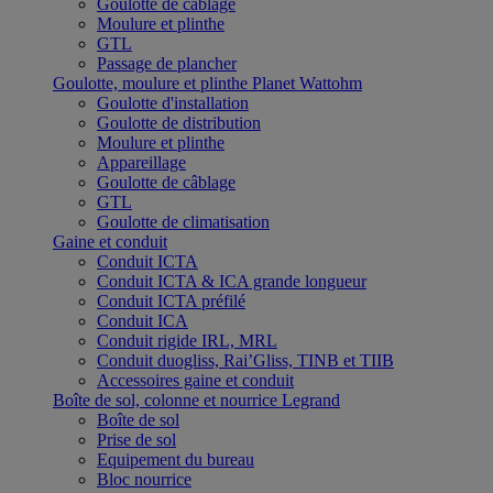
Goulotte de câblage
Moulure et plinthe
GTL
Passage de plancher
Goulotte, moulure et plinthe Planet Wattohm
Goulotte d'installation
Goulotte de distribution
Moulure et plinthe
Appareillage
Goulotte de câblage
GTL
Goulotte de climatisation
Gaine et conduit
Conduit ICTA
Conduit ICTA & ICA grande longueur
Conduit ICTA préfilé
Conduit ICA
Conduit rigide IRL, MRL
Conduit duogliss, Rai’Gliss, TINB et TIIB
Accessoires gaine et conduit
Boîte de sol, colonne et nourrice Legrand
Boîte de sol
Prise de sol
Equipement du bureau
Bloc nourrice