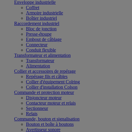
Enveloppe industrielle
Coffret
Armoire industrielle
Boîtier industriel
Raccordement industriel
Bloc de jonction
Presse-étoupe
Embout de câblage
Connecteur
Conduit flexible
Transformateur et alimentation
Transformateur
Alimentation
Collier et accessoires de repérage
Repérage fils et câbles
Collier d'équipement Colring
Collier d'installation Colson
Commande et protection moteur
Disjoncteur moteur
Contacteur moteur et relais
Sectionneur
Relais
Commande, bouton et signalisation
Bouton et boîte à boutons
Avertisseur sonore