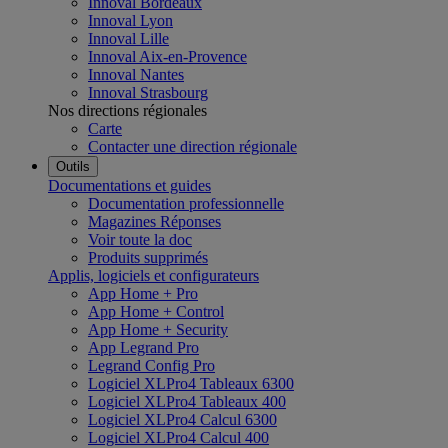
Innoval Bordeaux
Innoval Lyon
Innoval Lille
Innoval Aix-en-Provence
Innoval Nantes
Innoval Strasbourg
Nos directions régionales
Carte
Contacter une direction régionale
Outils
Documentations et guides
Documentation professionnelle
Magazines Réponses
Voir toute la doc
Produits supprimés
Applis, logiciels et configurateurs
App Home + Pro
App Home + Control
App Home + Security
App Legrand Pro
Legrand Config Pro
Logiciel XLPro4 Tableaux 6300
Logiciel XLPro4 Tableaux 400
Logiciel XLPro4 Calcul 6300
Logiciel XLPro4 Calcul 400