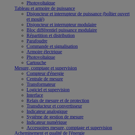
Photovoltaïque
Tableau et armoire de puissance
Disjoncteur et interrupteur de puissance (boîtier ouvert
et moulé)
Disjoncteur et interrupteur modulaire
Bloc différentiel puissance modulaire
Répartition et distribution
Parafoudre
Commande et signalisation
Armoire électrique
Photovoltaïque
Cartouche
Mesure, comptage et supervision
Compteur d'énergie
Centrale de mesure
Transformateur
Logiciel et supervision
Interface
Relais de mesure et de protection
Transducteur et convertisseur
Indicateur analogique
Système de gestion de mesure
Indicateur numérique
Accessoires mesure, comptage et supervision
Acheminement et qualité de l'énergie