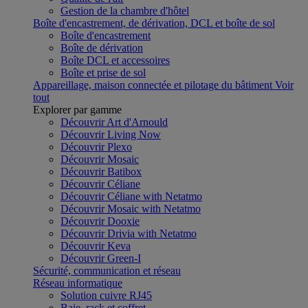
Gestion de la chambre d'hôtel
Boîte d'encastrement, de dérivation, DCL et boîte de sol
Boîte d'encastrement
Boîte de dérivation
Boîte DCL et accessoires
Boîte et prise de sol
Appareillage, maison connectée et pilotage du bâtiment
Voir
tout
Explorer par gamme
Découvrir Art d'Arnould
Découvrir Living Now
Découvrir Plexo
Découvrir Mosaic
Découvrir Batibox
Découvrir Céliane
Découvrir Céliane with Netatmo
Découvrir Mosaic with Netatmo
Découvrir Dooxie
Découvrir Drivia with Netatmo
Découvrir Keva
Découvrir Green-I
Sécurité, communication et réseau
Réseau informatique
Solution cuivre RJ45
Baie, rack et coffret