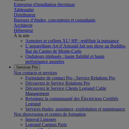
Entreprise d'installation électrique
Tableautier
Distributeur
Bureaux d’études, concepteurs et consultants
Architecte
Hébergeur
À la une
Armoires et coffrets XL³ HP : redéfinir la puissance
L’appareillage Art d’Arnould fait son show au Buddha-
Bar du Casino de Monte-Carlo
Onduleurs triphasés : haute fiabilité et haute
performance assurées
Services Pro
Nos contacts et services
Formulaire de contact Pro - Service Relations Pro
Découvrez le Service Relations Pro
Découvrez le Service Clients Legrand Cable
Management
Rejoignez la communauté des Électriciens Certifiés
Legrand
Services études, assistance, exploitation et maintenance
Nos showrooms et centres de formation
Innoval Limoges
Legrand Campus Paris