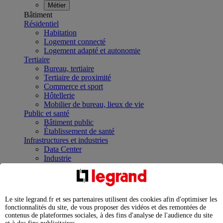
Métier
Bâtiment
Résidentiel
Habitation
Logement connecté
Logement adapté et autonomie
Tertiaire
Bureau, tertiaire
Tertiaire de proximité
Commerce et sport
Hôtellerie
Mobilier de bureau, lieux de vie
Public et santé
Bâtiment public
Établissement de santé
Infrastructures et industries
Data Center
Industrie
Infrastructures
À la une
Contrôler et planifier le fonctionnement des appareils
électriques avec le contacteur connecté
Le site legrand.fr et ses partenaires utilisent des cookies afin d'optimiser les
Répartir et optimiser son tableau électrique
fonctionnalités du site, de vous proposer des vidéos et des remontées de
Legrand Data Center Solutions : concentrer les
contenus de plateformes sociales, à des fins d'analyse de l'audience du site
expertises au service de vos performances