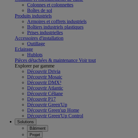
Colonnes et colonnettes
Boîtes de sol
Produits industriels
Armoires et coffrets industriels
Boîtiers industriels plastiques
Prises industrielles
Accessoires d'installation
Outillage
Eclairage
Hublots
Pièces détachées & maintenance
Voir tout
Explorer par gamme
Découvrir Drivia
Découvrir Mosaic
Découvrir DMX³
Découvrir Atlantic
Découvrir Céliane
Découvrir P17
Découvrir Green'Up
Découvrir Green'up Home
Découvrir Green'Up Control
Solutions
Bâtiment
Projet