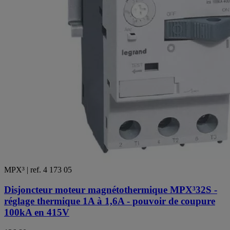
MPX³ | ref. 4 173 05
Disjoncteur moteur magnétothermique MPX³32S -
réglage thermique 1A à 1,6A - pouvoir de coupure
100kA en 415V