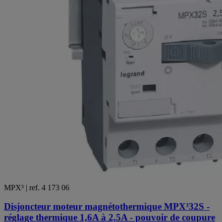
MPX³ | ref. 4 173 06
Disjoncteur moteur magnétothermique MPX³32S -
réglage thermique 1,6A à 2,5A - pouvoir de coupure