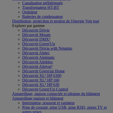
Canalisation préfabriquée
Transformateur HT-BT
Onduleur
Batteries de condensateur
Distribution, protection et gestion de l'énergie
Voir tout
Explorer par gamme
Découvrir Drivia
Découvrir Mosaic
Découvrir DMX³
Découvrir Green'Up
Découvrir Drivia with Netatmo
Découvrir Alptec
Découvrir Alpimatic
Découvrir Alpibloc
Découvrir Alpivar³
Découvrir Green'up Home
Découvrir XL³ HP 6300
Découvrir XL³ HP 160
Découvrir XL³ HP 630
Découvrir Green'Up Control
Appareillage, maison connectée et pilotage du bâtiment
Appareillage maison et bâtiment
Interrupteur, poussoir et variateur
Prise de courant, prise USB, prise RJ45, prises TV et
autres prises