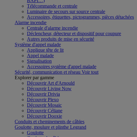
BAPI…)
Télécommande et centrale
Luminaire de secours sur source centrale
Accessoires, étiquettes, pictogrammes, pièces détachées
Alarme incendie
Centrale d'alarme incendie
Déclencheur, détecteur et dispositif pour coupure
Autres produits de mise en sécurité
Système d'appel malade
Applique tête de lit
Appel malade
Signalisation
Accessoires système d'appel malade
Sécurité, communication et réseau
Voir tout
Explorer par gamme
Découvrir Art d'Arnould
Découvrir Living Now
Découvrir Drivia
Découvrir Plexo
Découvrir Mosaic
Découvrir Céliane
Découvrir Dooxie
Conduits et cheminements de câbles
Goulotte, moulure et plinthe Legrand
Goulotte