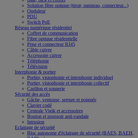
Solution fibre optique (tiroir, panneau, connecteur...)
Onduleur
PDU
Switch PoE
Réseau numérique résidentiel
Coffret de communication
Fibre optique résidentielle
Prise et connecteur RJ45
Câble cuivre
Accessoire cuivre
Téléphonie
Télévision
Interphonie & portier
Portier, visiophonie et interphonie individuel
Portier, visiophonie et interphonie collectif
Carillon et sonnerie
Sécurité des accès
Gâche, ventouse, serrure et poignée
Clavier codé
Centrale Vigik et accessoires
Bouton et poussoir anti-vandale
Intrusion
Eclairage de sécurité
Bloc autonome d'éclairage de sécurité (BAES, BAEH,