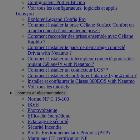
Configurateur Portier Bticino
Voir tous les configurateurs, logiciels et applis
Tutos pro
Explorer Legrand Config Pro
Comment installer la prise Céliane Surface Confort en
remplacement d’une ancienne prise ?
Comment raccorder des prises ensemble avec Céliane
Rapido ?
Comment installer le pack de démarrage connecté
Drivia with Netatmo ?
Comment installer un interrupteur connecté pour volet
roulant Céliane™ with Netatmo ?
Comment installer un connecteur LCS³ ?
Comment installer et configurer l’alarme Type 4 radio ?
Installer et configurer le Classe 300EOS with Netatmo
Voir tous les tutoriels
normes et réglementations
Norme NF C 15-100
IRVE
Photovoltaïque
Efficacité énergétique
Éclairage de sécurité
Sécurité Incendie
Profils Environnementaux Produits (PEP)
Marquage CE certification NF