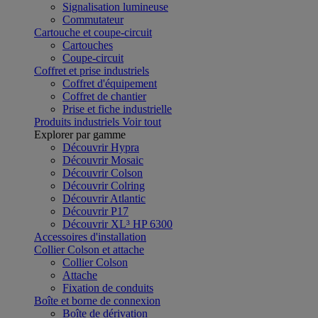
Signalisation lumineuse
Commutateur
Cartouche et coupe-circuit
Cartouches
Coupe-circuit
Coffret et prise industriels
Coffret d'équipement
Coffret de chantier
Prise et fiche industrielle
Produits industriels
Voir tout
Explorer par gamme
Découvrir Hypra
Découvrir Mosaic
Découvrir Colson
Découvrir Colring
Découvrir Atlantic
Découvrir P17
Découvrir XL³ HP 6300
Accessoires d'installation
Collier Colson et attache
Collier Colson
Attache
Fixation de conduits
Boîte et borne de connexion
Boîte de dérivation