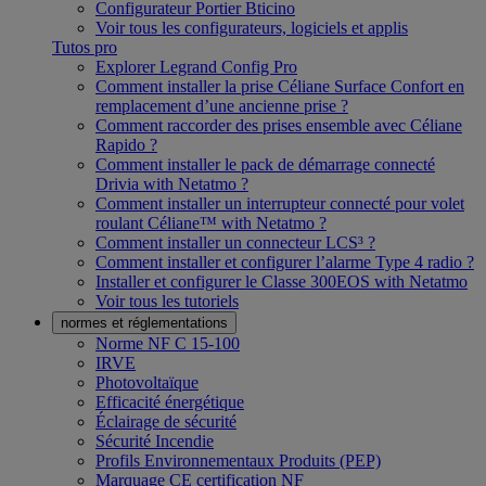
Configurateur Portier Bticino
Voir tous les configurateurs, logiciels et applis
Tutos pro
Explorer Legrand Config Pro
Comment installer la prise Céliane Surface Confort en
remplacement d’une ancienne prise ?
Comment raccorder des prises ensemble avec Céliane
Rapido ?
Comment installer le pack de démarrage connecté
Drivia with Netatmo ?
Comment installer un interrupteur connecté pour volet
roulant Céliane™ with Netatmo ?
Comment installer un connecteur LCS³ ?
Comment installer et configurer l’alarme Type 4 radio ?
Installer et configurer le Classe 300EOS with Netatmo
Voir tous les tutoriels
normes et réglementations
Norme NF C 15-100
IRVE
Photovoltaïque
Efficacité énergétique
Éclairage de sécurité
Sécurité Incendie
Profils Environnementaux Produits (PEP)
Marquage CE certification NF