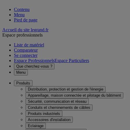
Contenu
Menu
Pied de page
Accueil du site legrand.fr
Espace professionnels
Liste de matériel
Comparateur
Se connecter
Espace Professionnels
Espace Particuliers
Que cherchez-vous ?
Menu
Produits
Distribution, protection et gestion de l'énergie
Appareillage, maison connectée et pilotage du bâtiment
Sécurité, communication et réseau
Conduits et cheminements de câbles
Produits industriels
Accessoires d'installation
Eclairage