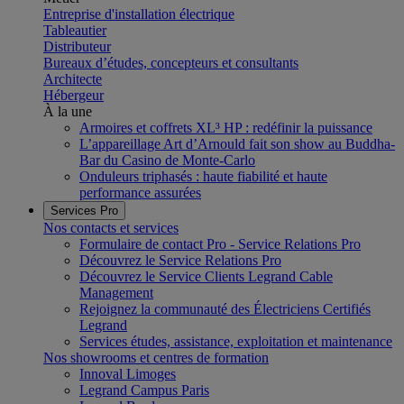
Entreprise d'installation électrique
Tableautier
Distributeur
Bureaux d’études, concepteurs et consultants
Architecte
Hébergeur
À la une
Armoires et coffrets XL³ HP : redéfinir la puissance
L’appareillage Art d’Arnould fait son show au Buddha-
Bar du Casino de Monte-Carlo
Onduleurs triphasés : haute fiabilité et haute
performance assurées
Services Pro
Nos contacts et services
Formulaire de contact Pro - Service Relations Pro
Découvrez le Service Relations Pro
Découvrez le Service Clients Legrand Cable
Management
Rejoignez la communauté des Électriciens Certifiés
Legrand
Services études, assistance, exploitation et maintenance
Nos showrooms et centres de formation
Innoval Limoges
Legrand Campus Paris