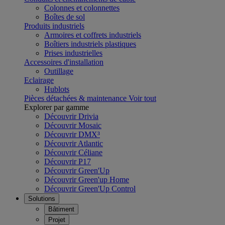
Colonnes et colonnettes
Boîtes de sol
Produits industriels
Armoires et coffrets industriels
Boîtiers industriels plastiques
Prises industrielles
Accessoires d'installation
Outillage
Eclairage
Hublots
Pièces détachées & maintenance
Voir tout
Explorer par gamme
Découvrir Drivia
Découvrir Mosaic
Découvrir DMX³
Découvrir Atlantic
Découvrir Céliane
Découvrir P17
Découvrir Green'Up
Découvrir Green'up Home
Découvrir Green'Up Control
Solutions
Bâtiment
Projet