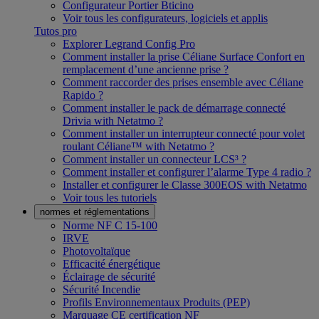
Configurateur Portier Bticino
Voir tous les configurateurs, logiciels et applis
Tutos pro
Explorer Legrand Config Pro
Comment installer la prise Céliane Surface Confort en
remplacement d’une ancienne prise ?
Comment raccorder des prises ensemble avec Céliane
Rapido ?
Comment installer le pack de démarrage connecté
Drivia with Netatmo ?
Comment installer un interrupteur connecté pour volet
roulant Céliane™ with Netatmo ?
Comment installer un connecteur LCS³ ?
Comment installer et configurer l’alarme Type 4 radio ?
Installer et configurer le Classe 300EOS with Netatmo
Voir tous les tutoriels
normes et réglementations
Norme NF C 15-100
IRVE
Photovoltaïque
Efficacité énergétique
Éclairage de sécurité
Sécurité Incendie
Profils Environnementaux Produits (PEP)
Marquage CE certification NF