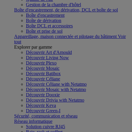
Gestion de la chambre d'hôtel
Boîte d'encastrement, de dérivation, DCL et boîte de sol
Boîte d'encastrement
Boîte de dérivation
Boîte DCL et accessoires
Boîte et prise de sol
Appareillage, maison connectée et pilotage du bâtiment
Voir
tout
Explorer par gamme
Découvrir Art d'Arnould
Découvrir Living Now
Découvrir Plexo
Découvrir Mosaic
Découvrir Batibox
Découvrir Céliane
Découvrir Céliane with Netatmo
Découvrir Mosaic with Netatmo
Découvrir Dooxie
Découvrir Drivia with Netatmo
Découvrir Keva
Découvrir Green-I
Sécurité, communication et réseau
Réseau informatique
Solution cuivre RJ45
Baie, rack et coffret