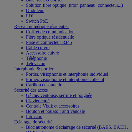
Solution fibre optique (tiroir, panneau, connecteur...)
Onduleur
PDU
Switch PoE
Réseau numérique résidentiel
Coffret de communication
Fibre optique résidentielle
Prise et connecteur RJ45
Câble cuivre
Accessoire cuivre
Téléphonie
Télévision
Interphonie & portier
Portier, visiophonie et interphonie individuel
Portier, visiophonie et interphonie collectif
Carillon et sonnerie
Sécurité des accès
Gâche, ventouse, serrure et poignée
Clavier codé
Centrale Vigik et accessoires
Bouton et poussoir anti-vandale
Intrusion
Eclairage de sécurité
Bloc autonome d'éclairage de sécurité (BAES, BAEH,