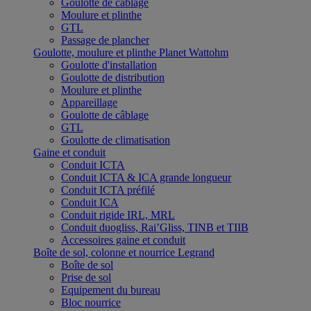
Goulotte de câblage
Moulure et plinthe
GTL
Passage de plancher
Goulotte, moulure et plinthe Planet Wattohm
Goulotte d'installation
Goulotte de distribution
Moulure et plinthe
Appareillage
Goulotte de câblage
GTL
Goulotte de climatisation
Gaine et conduit
Conduit ICTA
Conduit ICTA & ICA grande longueur
Conduit ICTA préfilé
Conduit ICA
Conduit rigide IRL, MRL
Conduit duogliss, Rai’Gliss, TINB et TIIB
Accessoires gaine et conduit
Boîte de sol, colonne et nourrice Legrand
Boîte de sol
Prise de sol
Equipement du bureau
Bloc nourrice