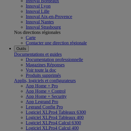
Innoval Bordeaux
Innoval Lyon
Innoval Lille
Innoval Aix-en-Provence
Innoval Nantes
Innoval Strasbourg
Nos directions régionales
Carte
Contacter une direction régionale
Outils
Documentations et guides
Documentation professionnelle
Magazines Réponses
Voir toute la doc
Produits supprimés
Applis, logiciels et configurateurs
App Home + Pro
App Home + Control
App Home + Security
App Legrand Pro
Legrand Config Pro
Logiciel XLPro4 Tableaux 6300
Logiciel XLPro4 Tableaux 400
Logiciel XLPro4 Calcul 6300
Logiciel XLPro4 Calcul 400