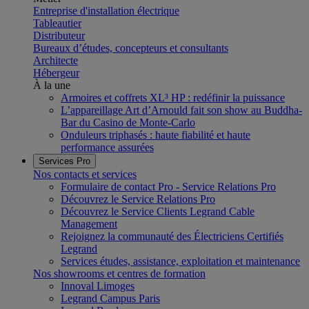
Entreprise d'installation électrique
Tableautier
Distributeur
Bureaux d’études, concepteurs et consultants
Architecte
Hébergeur
À la une
Armoires et coffrets XL³ HP : redéfinir la puissance
L’appareillage Art d’Arnould fait son show au Buddha-
Bar du Casino de Monte-Carlo
Onduleurs triphasés : haute fiabilité et haute
performance assurées
Services Pro
Nos contacts et services
Formulaire de contact Pro - Service Relations Pro
Découvrez le Service Relations Pro
Découvrez le Service Clients Legrand Cable
Management
Rejoignez la communauté des Électriciens Certifiés
Legrand
Services études, assistance, exploitation et maintenance
Nos showrooms et centres de formation
Innoval Limoges
Legrand Campus Paris