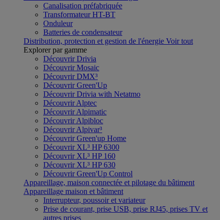
Canalisation préfabriquée
Transformateur HT-BT
Onduleur
Batteries de condensateur
Distribution, protection et gestion de l'énergie
Voir tout
Explorer par gamme
Découvrir Drivia
Découvrir Mosaic
Découvrir DMX³
Découvrir Green'Up
Découvrir Drivia with Netatmo
Découvrir Alptec
Découvrir Alpimatic
Découvrir Alpibloc
Découvrir Alpivar³
Découvrir Green'up Home
Découvrir XL³ HP 6300
Découvrir XL³ HP 160
Découvrir XL³ HP 630
Découvrir Green'Up Control
Appareillage, maison connectée et pilotage du bâtiment
Appareillage maison et bâtiment
Interrupteur, poussoir et variateur
Prise de courant, prise USB, prise RJ45, prises TV et
autres prises