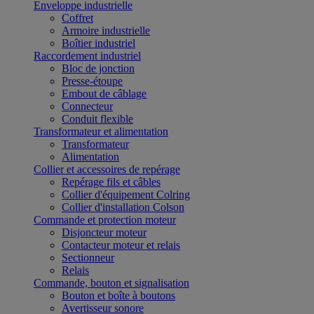
Enveloppe industrielle
Coffret
Armoire industrielle
Boîtier industriel
Raccordement industriel
Bloc de jonction
Presse-étoupe
Embout de câblage
Connecteur
Conduit flexible
Transformateur et alimentation
Transformateur
Alimentation
Collier et accessoires de repérage
Repérage fils et câbles
Collier d'équipement Colring
Collier d'installation Colson
Commande et protection moteur
Disjoncteur moteur
Contacteur moteur et relais
Sectionneur
Relais
Commande, bouton et signalisation
Bouton et boîte à boutons
Avertisseur sonore