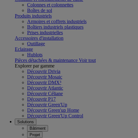
Colonnes et colonnettes
Boîtes de sol
Produits industriels
Armoires et coffrets industriels
Boîtiers industriels plastiques
Prises industrielles
Accessoires d'installation
Outillage
Eclairage
Hublots
Pièces détachées & maintenance
Voir tout
Explorer par gamme
Découvrir Drivia
Découvrir Mosaic
Découvrir DMX³
Découvrir Atlantic
Découvrir Céliane
Découvrir P17
Découvrir Green'Up
Découvrir Green'up Home
Découvrir Green'Up Control
Solutions
Bâtiment
Projet