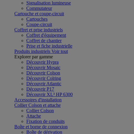
Signalisation lumineuse
Commutateur
Cartouche et coupe-circuit
Cartouches
Coupe-circuit
Coffret et prise industriels
Coffret d'équipement
Coffret de chantier
Prise et fiche industrielle
Produits industriels
Voir tout
Explorer par gamme
Découvrir Hypra
Découvrir Mosaic
Découvrir Colson
Découvrir Colring
Découvrir Atlantic
Découvrir P17
Découvrir XL³ HP 6300
Accessoires d'installation
Collier Colson et attache
Collier Colson
Attache
Fixation de conduits
Boîte et borne de connexion
Boîte de dérivation