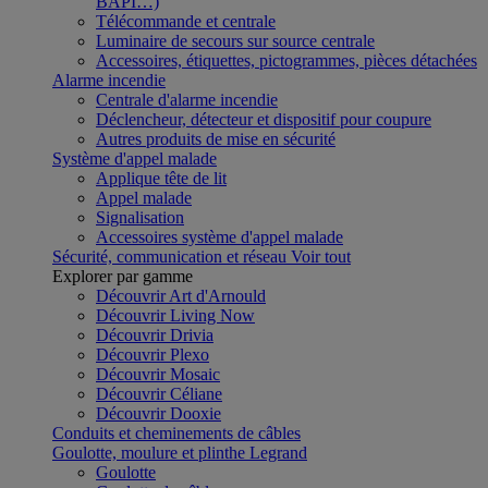
BAPI…)
Télécommande et centrale
Luminaire de secours sur source centrale
Accessoires, étiquettes, pictogrammes, pièces détachées
Alarme incendie
Centrale d'alarme incendie
Déclencheur, détecteur et dispositif pour coupure
Autres produits de mise en sécurité
Système d'appel malade
Applique tête de lit
Appel malade
Signalisation
Accessoires système d'appel malade
Sécurité, communication et réseau
Voir tout
Explorer par gamme
Découvrir Art d'Arnould
Découvrir Living Now
Découvrir Drivia
Découvrir Plexo
Découvrir Mosaic
Découvrir Céliane
Découvrir Dooxie
Conduits et cheminements de câbles
Goulotte, moulure et plinthe Legrand
Goulotte