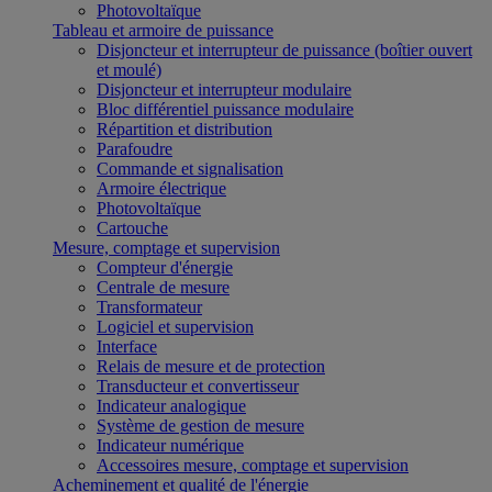
Photovoltaïque
Tableau et armoire de puissance
Disjoncteur et interrupteur de puissance (boîtier ouvert
et moulé)
Disjoncteur et interrupteur modulaire
Bloc différentiel puissance modulaire
Répartition et distribution
Parafoudre
Commande et signalisation
Armoire électrique
Photovoltaïque
Cartouche
Mesure, comptage et supervision
Compteur d'énergie
Centrale de mesure
Transformateur
Logiciel et supervision
Interface
Relais de mesure et de protection
Transducteur et convertisseur
Indicateur analogique
Système de gestion de mesure
Indicateur numérique
Accessoires mesure, comptage et supervision
Acheminement et qualité de l'énergie