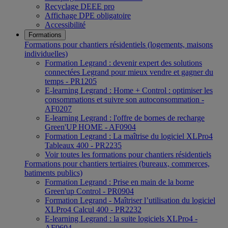
Recyclage DEEE pro
Affichage DPE obligatoire
Accessibilité
Formations
Formations pour chantiers résidentiels (logements, maisons
individuelles)
Formation Legrand : devenir expert des solutions
connectées Legrand pour mieux vendre et gagner du
temps - PR1205
E-learning Legrand : Home + Control : optimiser les
consommations et suivre son autoconsommation -
AF0207
E-learning Legrand : l'offre de bornes de recharge
Green'UP HOME - AF0904
Formation Legrand : La maîtrise du logiciel XLPro4
Tableaux 400 - PR2235
Voir toutes les formations pour chantiers résidentiels
Formations pour chantiers tertiaires (bureaux, commerces,
batiments publics)
Formation Legrand : Prise en main de la borne
Green'up Control - PR0904
Formation Legrand - Maîtriser l’utilisation du logiciel
XLPro4 Calcul 400 - PR2232
E-learning Legrand : la suite logiciels XLPro4 -
AF0604