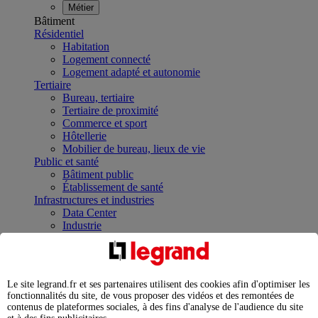
Métier
Bâtiment
Résidentiel
Habitation
Logement connecté
Logement adapté et autonomie
Tertiaire
Bureau, tertiaire
Tertiaire de proximité
Commerce et sport
Hôtellerie
Mobilier de bureau, lieux de vie
Public et santé
Bâtiment public
Établissement de santé
Infrastructures et industries
Data Center
Industrie
Infrastructures
À la une
Contrôler et planifier le fonctionnement des appareils
électriques avec le contacteur connecté
Le site legrand.fr et ses partenaires utilisent des cookies afin d'optimiser les
Répartir et optimiser son tableau électrique
fonctionnalités du site, de vous proposer des vidéos et des remontées de
Legrand Data Center Solutions : concentrer les
contenus de plateformes sociales, à des fins d'analyse de l'audience du site
expertises au service de vos performances