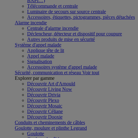
BAPI…)
Télécommande et centrale
Luminaire de secours sur source centrale
Accessoires, étiquettes, pictogrammes, pièces détachées
Alarme incendie
Centrale d'alarme incendie
Déclencheur, détecteur et dispositif pour coupure
Autres produits de mise en sécurité
Système d'appel malade
Applique tête de lit
Appel malade
Signalisation
Accessoires système d'appel malade
Sécurité, communication et réseau
Voir tout
Explorer par gamme
Découvrir Art d'Arnould
Découvrir Living Now
Découvrir Drivia
Découvrir Plexo
Découvrir Mosaic
Découvrir Céliane
Découvrir Dooxie
Conduits et cheminements de câbles
Goulotte, moulure et plinthe Legrand
Goulotte