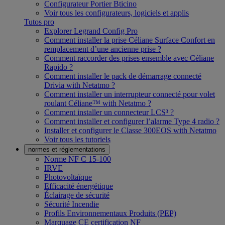
Configurateur Portier Bticino
Voir tous les configurateurs, logiciels et applis
Tutos pro
Explorer Legrand Config Pro
Comment installer la prise Céliane Surface Confort en
remplacement d’une ancienne prise ?
Comment raccorder des prises ensemble avec Céliane
Rapido ?
Comment installer le pack de démarrage connecté
Drivia with Netatmo ?
Comment installer un interrupteur connecté pour volet
roulant Céliane™ with Netatmo ?
Comment installer un connecteur LCS³ ?
Comment installer et configurer l’alarme Type 4 radio ?
Installer et configurer le Classe 300EOS with Netatmo
Voir tous les tutoriels
normes et réglementations
Norme NF C 15-100
IRVE
Photovoltaïque
Efficacité énergétique
Éclairage de sécurité
Sécurité Incendie
Profils Environnementaux Produits (PEP)
Marquage CE certification NF