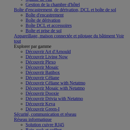
Gestion de la chambre d'hôtel
Boîte d'encastrement, de dérivation, DCL et boîte de sol
Boîte d'encastrement
Boîte de dérivation
Boîte DCL et accessoires
Boîte et prise de sol
Appareillage, maison connectée et pilotage du bâtiment
Voir
tout
Explorer par gamme
Découvrir Art d'Arnould
Découvrir Living Now
Découvrir Plexo
Découvrir Mosaic
Découvrir Batibox
Découvrir Céliane
Découvrir Céliane with Netatmo
Découvrir Mosaic with Netatmo
Découvrir Dooxie
Découvrir Drivia with Netatmo
Découvrir Keva
Découvrir Green-I
Sécurité, communication et réseau
Réseau informatique
Solution cuivre RJ45
Baie, rack et coffret