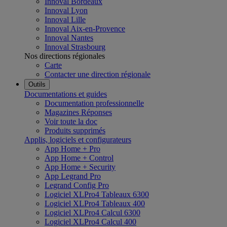
Innoval Bordeaux
Innoval Lyon
Innoval Lille
Innoval Aix-en-Provence
Innoval Nantes
Innoval Strasbourg
Nos directions régionales
Carte
Contacter une direction régionale
Outils
Documentations et guides
Documentation professionnelle
Magazines Réponses
Voir toute la doc
Produits supprimés
Applis, logiciels et configurateurs
App Home + Pro
App Home + Control
App Home + Security
App Legrand Pro
Legrand Config Pro
Logiciel XLPro4 Tableaux 6300
Logiciel XLPro4 Tableaux 400
Logiciel XLPro4 Calcul 6300
Logiciel XLPro4 Calcul 400