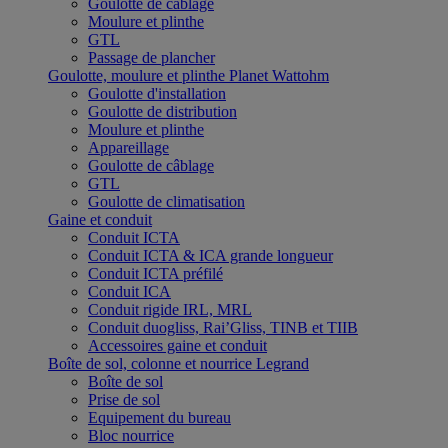
Goulotte de câblage
Moulure et plinthe
GTL
Passage de plancher
Goulotte, moulure et plinthe Planet Wattohm
Goulotte d'installation
Goulotte de distribution
Moulure et plinthe
Appareillage
Goulotte de câblage
GTL
Goulotte de climatisation
Gaine et conduit
Conduit ICTA
Conduit ICTA & ICA grande longueur
Conduit ICTA préfilé
Conduit ICA
Conduit rigide IRL, MRL
Conduit duogliss, Rai’Gliss, TINB et TIIB
Accessoires gaine et conduit
Boîte de sol, colonne et nourrice Legrand
Boîte de sol
Prise de sol
Equipement du bureau
Bloc nourrice