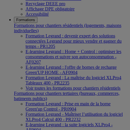
Recyclage DEEE pro
Affichage DPE obligatoire
Accessibilité
Formations
Formations pour chantiers résidentiels (logements, maisons
individuelles)
Formation Legrand : devenir expert des solutions
connectées Legrand pour mieux vendre et gagner du
temps - PR1205
E-learning Legrand : Home + Control : optimiser les
consommations et suivre son autoconsommation -
AF0207
E-learning Legrand : l'offre de bornes de recharge
Green'UP HOME - AF0904
Formation Legrand : La maîtrise du logiciel XLPro4
Tableaux 400 - PR2235
Voir toutes les formations pour chantiers résidentiels
Formations pour chantiers tertiaires (bureaux, commerces,
batiments publics)
Formation Legrand : Prise en main de la borne
Green'up Control - PR0904
Formation Legrand - Maîtriser l’utilisation du logiciel
XLPro4 Calcul 400 - PR2232
E-learning Legrand : la suite logiciels XLPro4 -
AF0604