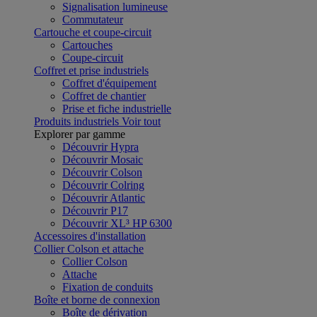
Signalisation lumineuse
Commutateur
Cartouche et coupe-circuit
Cartouches
Coupe-circuit
Coffret et prise industriels
Coffret d'équipement
Coffret de chantier
Prise et fiche industrielle
Produits industriels
Voir tout
Explorer par gamme
Découvrir Hypra
Découvrir Mosaic
Découvrir Colson
Découvrir Colring
Découvrir Atlantic
Découvrir P17
Découvrir XL³ HP 6300
Accessoires d'installation
Collier Colson et attache
Collier Colson
Attache
Fixation de conduits
Boîte et borne de connexion
Boîte de dérivation