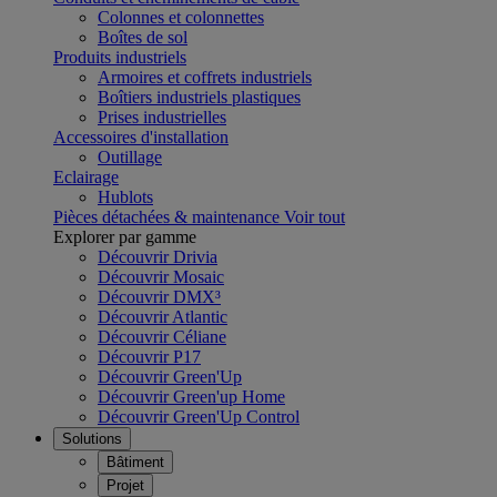
Colonnes et colonnettes
Boîtes de sol
Produits industriels
Armoires et coffrets industriels
Boîtiers industriels plastiques
Prises industrielles
Accessoires d'installation
Outillage
Eclairage
Hublots
Pièces détachées & maintenance
Voir tout
Explorer par gamme
Découvrir Drivia
Découvrir Mosaic
Découvrir DMX³
Découvrir Atlantic
Découvrir Céliane
Découvrir P17
Découvrir Green'Up
Découvrir Green'up Home
Découvrir Green'Up Control
Solutions
Bâtiment
Projet