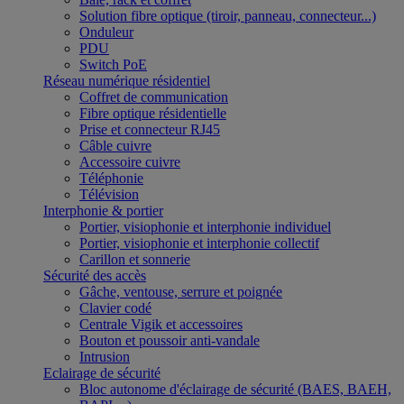
Solution fibre optique (tiroir, panneau, connecteur...)
Onduleur
PDU
Switch PoE
Réseau numérique résidentiel
Coffret de communication
Fibre optique résidentielle
Prise et connecteur RJ45
Câble cuivre
Accessoire cuivre
Téléphonie
Télévision
Interphonie & portier
Portier, visiophonie et interphonie individuel
Portier, visiophonie et interphonie collectif
Carillon et sonnerie
Sécurité des accès
Gâche, ventouse, serrure et poignée
Clavier codé
Centrale Vigik et accessoires
Bouton et poussoir anti-vandale
Intrusion
Eclairage de sécurité
Bloc autonome d'éclairage de sécurité (BAES, BAEH,