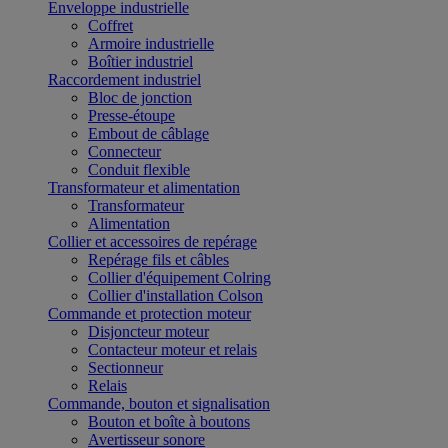
Enveloppe industrielle
Coffret
Armoire industrielle
Boîtier industriel
Raccordement industriel
Bloc de jonction
Presse-étoupe
Embout de câblage
Connecteur
Conduit flexible
Transformateur et alimentation
Transformateur
Alimentation
Collier et accessoires de repérage
Repérage fils et câbles
Collier d'équipement Colring
Collier d'installation Colson
Commande et protection moteur
Disjoncteur moteur
Contacteur moteur et relais
Sectionneur
Relais
Commande, bouton et signalisation
Bouton et boîte à boutons
Avertisseur sonore