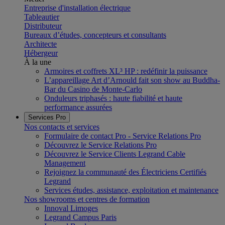
Entreprise d'installation électrique
Tableautier
Distributeur
Bureaux d’études, concepteurs et consultants
Architecte
Hébergeur
À la une
Armoires et coffrets XL³ HP : redéfinir la puissance
L’appareillage Art d’Arnould fait son show au Buddha-
Bar du Casino de Monte-Carlo
Onduleurs triphasés : haute fiabilité et haute
performance assurées
Services Pro
Nos contacts et services
Formulaire de contact Pro - Service Relations Pro
Découvrez le Service Relations Pro
Découvrez le Service Clients Legrand Cable
Management
Rejoignez la communauté des Électriciens Certifiés
Legrand
Services études, assistance, exploitation et maintenance
Nos showrooms et centres de formation
Innoval Limoges
Legrand Campus Paris