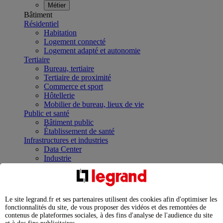
Métier
Bâtiment
Résidentiel
Habitation
Logement connecté
Logement adapté et autonomie
Tertiaire
Bureau, tertiaire
Tertiaire de proximité
Commerce et sport
Hôtellerie
Mobilier de bureau, lieux de vie
Public et santé
Bâtiment public
Établissement de santé
Infrastructures et industries
Data Center
Industrie
Infrastructures
À la une
Contrôler et planifier le fonctionnement des appareils
électriques avec le contacteur connecté
Le site legrand.fr et ses partenaires utilisent des cookies afin d'optimiser les
Répartir et optimiser son tableau électrique
fonctionnalités du site, de vous proposer des vidéos et des remontées de
Legrand Data Center Solutions : concentrer les
contenus de plateformes sociales, à des fins d'analyse de l'audience du site
expertises au service de vos performances