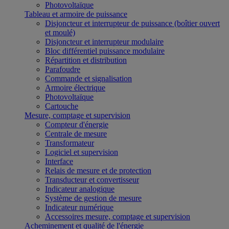
Photovoltaïque
Tableau et armoire de puissance
Disjoncteur et interrupteur de puissance (boîtier ouvert
et moulé)
Disjoncteur et interrupteur modulaire
Bloc différentiel puissance modulaire
Répartition et distribution
Parafoudre
Commande et signalisation
Armoire électrique
Photovoltaïque
Cartouche
Mesure, comptage et supervision
Compteur d'énergie
Centrale de mesure
Transformateur
Logiciel et supervision
Interface
Relais de mesure et de protection
Transducteur et convertisseur
Indicateur analogique
Système de gestion de mesure
Indicateur numérique
Accessoires mesure, comptage et supervision
Acheminement et qualité de l'énergie