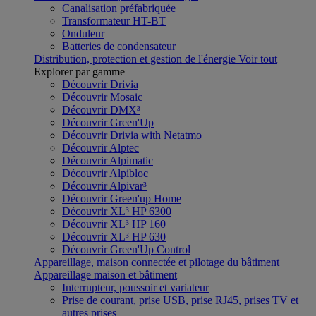
Canalisation préfabriquée
Transformateur HT-BT
Onduleur
Batteries de condensateur
Distribution, protection et gestion de l'énergie
Voir tout
Explorer par gamme
Découvrir Drivia
Découvrir Mosaic
Découvrir DMX³
Découvrir Green'Up
Découvrir Drivia with Netatmo
Découvrir Alptec
Découvrir Alpimatic
Découvrir Alpibloc
Découvrir Alpivar³
Découvrir Green'up Home
Découvrir XL³ HP 6300
Découvrir XL³ HP 160
Découvrir XL³ HP 630
Découvrir Green'Up Control
Appareillage, maison connectée et pilotage du bâtiment
Appareillage maison et bâtiment
Interrupteur, poussoir et variateur
Prise de courant, prise USB, prise RJ45, prises TV et
autres prises