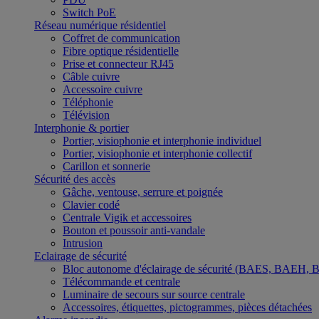
Switch PoE
Réseau numérique résidentiel
Coffret de communication
Fibre optique résidentielle
Prise et connecteur RJ45
Câble cuivre
Accessoire cuivre
Téléphonie
Télévision
Interphonie & portier
Portier, visiophonie et interphonie individuel
Portier, visiophonie et interphonie collectif
Carillon et sonnerie
Sécurité des accès
Gâche, ventouse, serrure et poignée
Clavier codé
Centrale Vigik et accessoires
Bouton et poussoir anti-vandale
Intrusion
Eclairage de sécurité
Bloc autonome d'éclairage de sécurité (BAES, BAEH,
Télécommande et centrale
Luminaire de secours sur source centrale
Accessoires, étiquettes, pictogrammes, pièces détachées