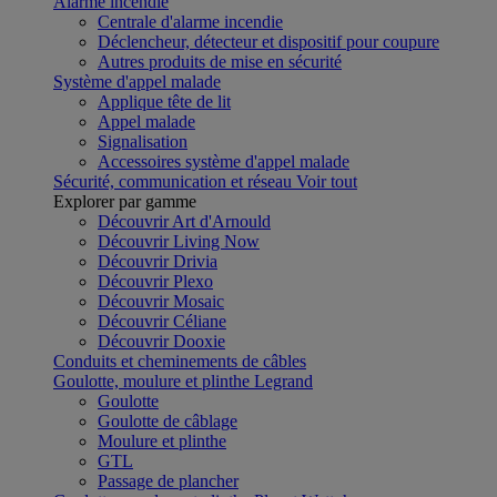
Alarme incendie
Centrale d'alarme incendie
Déclencheur, détecteur et dispositif pour coupure
Autres produits de mise en sécurité
Système d'appel malade
Applique tête de lit
Appel malade
Signalisation
Accessoires système d'appel malade
Sécurité, communication et réseau
Voir tout
Explorer par gamme
Découvrir Art d'Arnould
Découvrir Living Now
Découvrir Drivia
Découvrir Plexo
Découvrir Mosaic
Découvrir Céliane
Découvrir Dooxie
Conduits et cheminements de câbles
Goulotte, moulure et plinthe Legrand
Goulotte
Goulotte de câblage
Moulure et plinthe
GTL
Passage de plancher