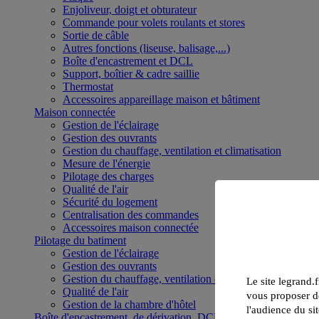
Enjoliveur, doigt et obturateur
Commande pour volets roulants et stores
Sortie de câble
Autres fonctions (liseuse, balisage,...)
Boîte d'encastrement et DCL
Support, boîtier & cadre saillie
Thermostat
Accessoires appareillage maison et bâtiment
Maison connectée
Gestion de l'éclairage
Gestion des ouvrants
Gestion du chauffage, ventilation et climatisation
Mesure de l'énergie
Pilotage des charges
Qualité de l'air
Sécurité du logement
Centralisation des commandes
Accessoires maison connectée
Pilotage du batiment
Gestion de l'éclairage
Gestion des ouvrants
Gestion du chauffage, ventilation et climatisation
Le site legrand.f
Qualité de l'air
vous proposer de
Gestion de la chambre d'hôtel
l'audience du sit
Boîte d'encastrement, de dérivation, DCL et boîte de sol