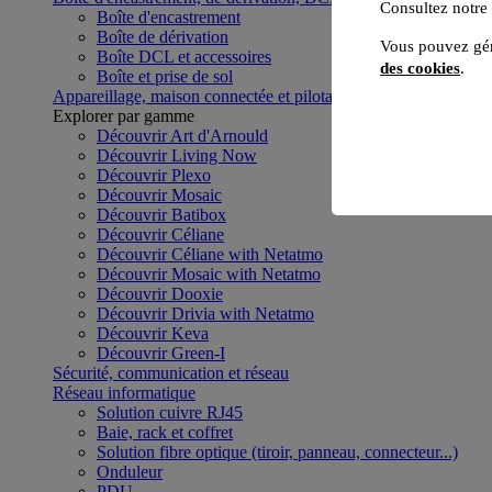
Consultez notre
Boîte d'encastrement
Boîte de dérivation
Vous pouvez gér
Boîte DCL et accessoires
des cookies
.
Boîte et prise de sol
Appareillage, maison connectée et pilotage du bâtiment
Voir to
Explorer par gamme
Découvrir Art d'Arnould
Découvrir Living Now
Découvrir Plexo
Découvrir Mosaic
Découvrir Batibox
Découvrir Céliane
Découvrir Céliane with Netatmo
Découvrir Mosaic with Netatmo
Découvrir Dooxie
Découvrir Drivia with Netatmo
Découvrir Keva
Découvrir Green-I
Sécurité, communication et réseau
Réseau informatique
Solution cuivre RJ45
Baie, rack et coffret
Solution fibre optique (tiroir, panneau, connecteur...)
Onduleur
PDU