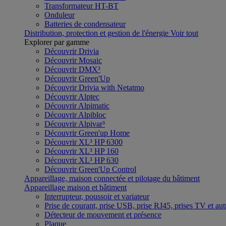
Transformateur HT-BT
Onduleur
Batteries de condensateur
Distribution, protection et gestion de l'énergie
Voir tout
Explorer par gamme
Découvrir Drivia
Découvrir Mosaic
Découvrir DMX³
Découvrir Green'Up
Découvrir Drivia with Netatmo
Découvrir Alptec
Découvrir Alpimatic
Découvrir Alpibloc
Découvrir Alpivar³
Découvrir Green'up Home
Découvrir XL³ HP 6300
Découvrir XL³ HP 160
Découvrir XL³ HP 630
Découvrir Green'Up Control
Appareillage, maison connectée et pilotage du bâtiment
Appareillage maison et bâtiment
Interrupteur, poussoir et variateur
Prise de courant, prise USB, prise RJ45, prises TV et aut
Détecteur de mouvement et présence
Plaque