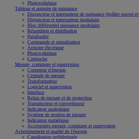
Photovoltaïque
Tableau et armoire de puissance
Disjoncteur et interrupteur de puissance (boîtier ouvert e
Disjoncteur et interrupteur modulaire
Bloc différentiel puissance modulaire
Répartition et distribution
Parafoudre
Commande et signalisation
Armoire électrique
Photovoltaïque
Cartouche
Mesure, comptage et supervision
Compteur d'énergie
Centrale de mesure
Transformateur
Logiciel et supervision
Interface
Relais de mesure et de protection
Transducteur et convertisseur
Indicateur analogique
Système de gestion de mesure
Indicateur numérique
Accessoires mesure, comptage et supervision
Acheminement et qualité de l'énergie
Canalisation préfabriquée