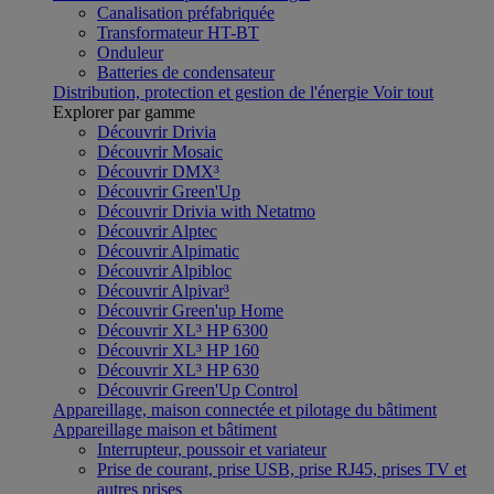
Canalisation préfabriquée
Transformateur HT-BT
Onduleur
Batteries de condensateur
Distribution, protection et gestion de l'énergie
Voir tout
Explorer par gamme
Découvrir Drivia
Découvrir Mosaic
Découvrir DMX³
Découvrir Green'Up
Découvrir Drivia with Netatmo
Découvrir Alptec
Découvrir Alpimatic
Découvrir Alpibloc
Découvrir Alpivar³
Découvrir Green'up Home
Découvrir XL³ HP 6300
Découvrir XL³ HP 160
Découvrir XL³ HP 630
Découvrir Green'Up Control
Appareillage, maison connectée et pilotage du bâtiment
Appareillage maison et bâtiment
Interrupteur, poussoir et variateur
Prise de courant, prise USB, prise RJ45, prises TV et
autres prises