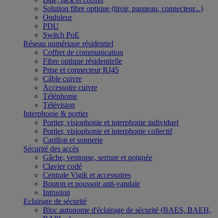
Solution fibre optique (tiroir, panneau, connecteur...)
Onduleur
PDU
Switch PoE
Réseau numérique résidentiel
Coffret de communication
Fibre optique résidentielle
Prise et connecteur RJ45
Câble cuivre
Accessoire cuivre
Téléphonie
Télévision
Interphonie & portier
Portier, visiophonie et interphonie individuel
Portier, visiophonie et interphonie collectif
Carillon et sonnerie
Sécurité des accès
Gâche, ventouse, serrure et poignée
Clavier codé
Centrale Vigik et accessoires
Bouton et poussoir anti-vandale
Intrusion
Eclairage de sécurité
Bloc autonome d'éclairage de sécurité (BAES, BAEH,