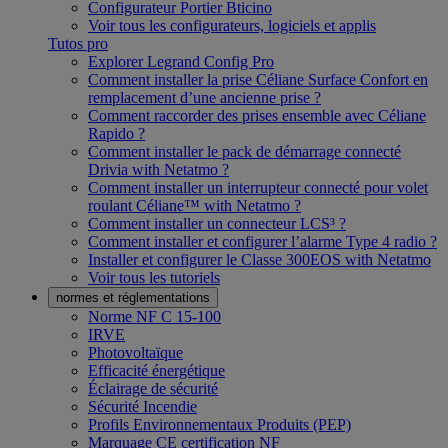
Configurateur Portier Bticino
Voir tous les configurateurs, logiciels et applis
Tutos pro
Explorer Legrand Config Pro
Comment installer la prise Céliane Surface Confort en
remplacement d’une ancienne prise ?
Comment raccorder des prises ensemble avec Céliane
Rapido ?
Comment installer le pack de démarrage connecté
Drivia with Netatmo ?
Comment installer un interrupteur connecté pour volet
roulant Céliane™ with Netatmo ?
Comment installer un connecteur LCS³ ?
Comment installer et configurer l’alarme Type 4 radio ?
Installer et configurer le Classe 300EOS with Netatmo
Voir tous les tutoriels
normes et réglementations
Norme NF C 15-100
IRVE
Photovoltaïque
Efficacité énergétique
Éclairage de sécurité
Sécurité Incendie
Profils Environnementaux Produits (PEP)
Marquage CE certification NF