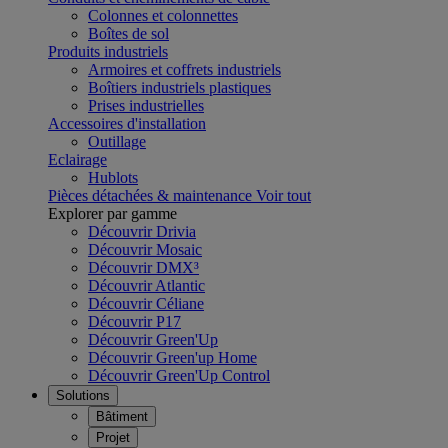
Colonnes et colonnettes
Boîtes de sol
Produits industriels
Armoires et coffrets industriels
Boîtiers industriels plastiques
Prises industrielles
Accessoires d'installation
Outillage
Eclairage
Hublots
Pièces détachées & maintenance
Voir tout
Explorer par gamme
Découvrir Drivia
Découvrir Mosaic
Découvrir DMX³
Découvrir Atlantic
Découvrir Céliane
Découvrir P17
Découvrir Green'Up
Découvrir Green'up Home
Découvrir Green'Up Control
Solutions
Bâtiment
Projet