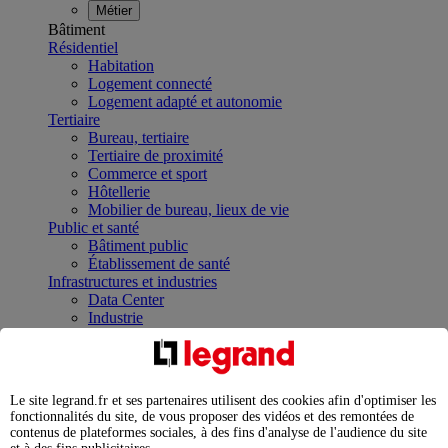
Métier
Bâtiment
Résidentiel
Habitation
Logement connecté
Logement adapté et autonomie
Tertiaire
Bureau, tertiaire
Tertiaire de proximité
Commerce et sport
Hôtellerie
Mobilier de bureau, lieux de vie
Public et santé
Bâtiment public
Établissement de santé
Infrastructures et industries
Data Center
Industrie
Infrastructures
À la une
Contrôler et planifier le fonctionnement des appareils
électriques avec le contacteur connecté
Le site legrand.fr et ses partenaires utilisent des cookies afin d'optimiser les
Répartir et optimiser son tableau électrique
fonctionnalités du site, de vous proposer des vidéos et des remontées de
Legrand Data Center Solutions : concentrer les
contenus de plateformes sociales, à des fins d'analyse de l'audience du site
expertises au service de vos performances