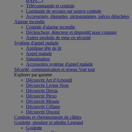
BAPI…)
Télécommande et centrale
Luminaire de secours sur source centrale
Accessoires, étiquettes, pictogrammes, pièces détachées
Alarme incendie
Centrale d'alarme incendie
Déclencheur, détecteur et dispositif pour coupure
Autres produits de mise en sécurité
Système d'appel malade
Applique tête de lit
Appel malade
Signalisation
Accessoires système d'appel malade
Sécurité, communication et réseau
Voir tout
Explorer par gamme
Découvrir Art d'Arnould
Découvrir Living Now
Découvrir Drivia
Découvrir Plexo
Découvrir Mosaic
Découvrir Céliane
Découvrir Dooxie
Conduits et cheminements de câbles
Goulotte, moulure et plinthe Legrand
Goulotte