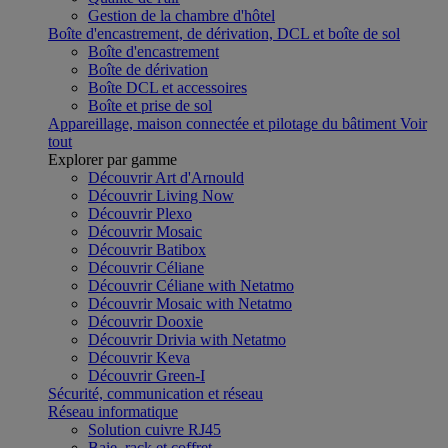
Gestion de la chambre d'hôtel
Boîte d'encastrement, de dérivation, DCL et boîte de sol
Boîte d'encastrement
Boîte de dérivation
Boîte DCL et accessoires
Boîte et prise de sol
Appareillage, maison connectée et pilotage du bâtiment
Voir
tout
Explorer par gamme
Découvrir Art d'Arnould
Découvrir Living Now
Découvrir Plexo
Découvrir Mosaic
Découvrir Batibox
Découvrir Céliane
Découvrir Céliane with Netatmo
Découvrir Mosaic with Netatmo
Découvrir Dooxie
Découvrir Drivia with Netatmo
Découvrir Keva
Découvrir Green-I
Sécurité, communication et réseau
Réseau informatique
Solution cuivre RJ45
Baie, rack et coffret