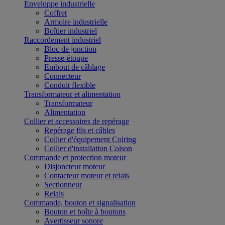
Enveloppe industrielle
Coffret
Armoire industrielle
Boîtier industriel
Raccordement industriel
Bloc de jonction
Presse-étoupe
Embout de câblage
Connecteur
Conduit flexible
Transformateur et alimentation
Transformateur
Alimentation
Collier et accessoires de repérage
Repérage fils et câbles
Collier d'équipement Colring
Collier d'installation Colson
Commande et protection moteur
Disjoncteur moteur
Contacteur moteur et relais
Sectionneur
Relais
Commande, bouton et signalisation
Bouton et boîte à boutons
Avertisseur sonore