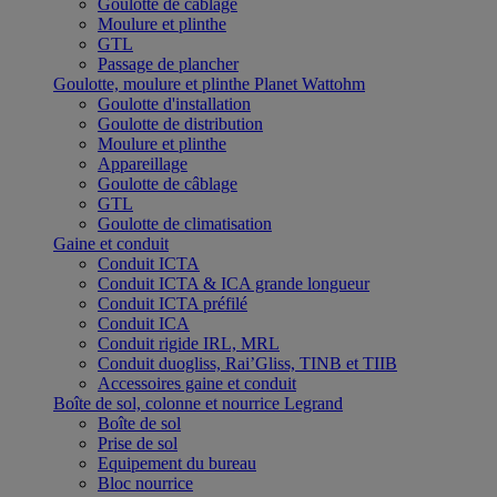
Goulotte de câblage
Moulure et plinthe
GTL
Passage de plancher
Goulotte, moulure et plinthe Planet Wattohm
Goulotte d'installation
Goulotte de distribution
Moulure et plinthe
Appareillage
Goulotte de câblage
GTL
Goulotte de climatisation
Gaine et conduit
Conduit ICTA
Conduit ICTA & ICA grande longueur
Conduit ICTA préfilé
Conduit ICA
Conduit rigide IRL, MRL
Conduit duogliss, Rai’Gliss, TINB et TIIB
Accessoires gaine et conduit
Boîte de sol, colonne et nourrice Legrand
Boîte de sol
Prise de sol
Equipement du bureau
Bloc nourrice