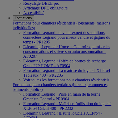
Recyclage DEEE pro
Affichage DPE obligatoire
Accessibilité
Formations
Formations pour chantiers résidentiels (logements, maisons
individuelles)
Formation Legrand : devenir expert des solutions
connectées Legrand pour mieux vendre et gagner du
temps - PR1205
E-learning Legrand : Home + Control : optimiser les
consommations et suivre son autoconsommation -
AF0207
E-learning Legrand : l'offre de bornes de recharge
Green'UP HOME - AF0904
Formation Legrand : La maîtrise du logiciel XLPro4
Tableaux 400 - PR2235
Voir toutes les formations pour chantiers résidentiels
Formations pour chantiers tertiaires (bureaux, commerces,
batiments publics)
Formation Legrand : Prise en main de la borne
Green'up Control - PR0904
Formation Legrand - Maîtriser l’utilisation du logiciel
XLPro4 Calcul 400 - PR2232
E-learning Legrand : la suite logiciels XLPro4 -
AF0604