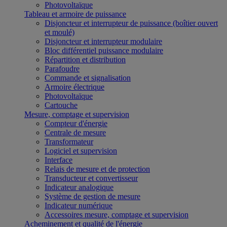
Photovoltaïque
Tableau et armoire de puissance
Disjoncteur et interrupteur de puissance (boîtier ouvert
et moulé)
Disjoncteur et interrupteur modulaire
Bloc différentiel puissance modulaire
Répartition et distribution
Parafoudre
Commande et signalisation
Armoire électrique
Photovoltaïque
Cartouche
Mesure, comptage et supervision
Compteur d'énergie
Centrale de mesure
Transformateur
Logiciel et supervision
Interface
Relais de mesure et de protection
Transducteur et convertisseur
Indicateur analogique
Système de gestion de mesure
Indicateur numérique
Accessoires mesure, comptage et supervision
Acheminement et qualité de l'énergie