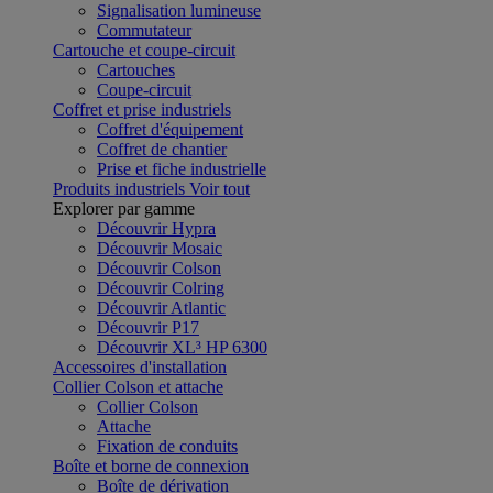
Signalisation lumineuse
Commutateur
Cartouche et coupe-circuit
Cartouches
Coupe-circuit
Coffret et prise industriels
Coffret d'équipement
Coffret de chantier
Prise et fiche industrielle
Produits industriels
Voir tout
Explorer par gamme
Découvrir Hypra
Découvrir Mosaic
Découvrir Colson
Découvrir Colring
Découvrir Atlantic
Découvrir P17
Découvrir XL³ HP 6300
Accessoires d'installation
Collier Colson et attache
Collier Colson
Attache
Fixation de conduits
Boîte et borne de connexion
Boîte de dérivation