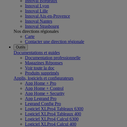
Innoval Bordeaux
Innoval Lyon
Innoval Lille
Innoval Aix-en-Provence
Innoval Nantes
Innoval Strasbourg
Nos directions régionales
Carte
Contacter une direction régionale
Outils
Documentations et guides
Documentation professionnelle
Magazines Réponses
Voir toute la doc
Produits supprimés
Applis, logiciels et configurateurs
App Home + Pro
App Home + Control
App Home + Security
App Legrand Pro
Legrand Config Pro
Logiciel XLPro4 Tableaux 6300
Logiciel XLPro4 Tableaux 400
Logiciel XLPro4 Calcul 6300
Logiciel XLPro4 Calcul 400