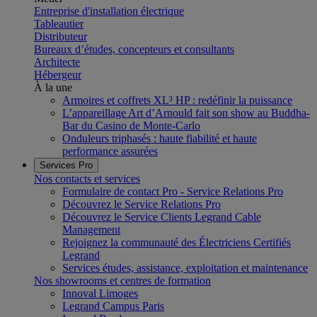
Entreprise d'installation électrique
Tableautier
Distributeur
Bureaux d’études, concepteurs et consultants
Architecte
Hébergeur
À la une
Armoires et coffrets XL³ HP : redéfinir la puissance
L’appareillage Art d’Arnould fait son show au Buddha-
Bar du Casino de Monte-Carlo
Onduleurs triphasés : haute fiabilité et haute
performance assurées
Services Pro
Nos contacts et services
Formulaire de contact Pro - Service Relations Pro
Découvrez le Service Relations Pro
Découvrez le Service Clients Legrand Cable
Management
Rejoignez la communauté des Électriciens Certifiés
Legrand
Services études, assistance, exploitation et maintenance
Nos showrooms et centres de formation
Innoval Limoges
Legrand Campus Paris