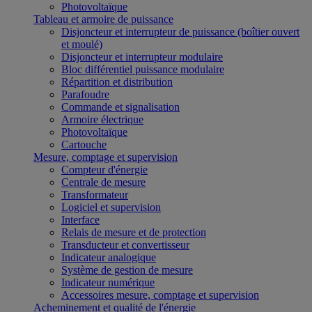
Photovoltaïque
Tableau et armoire de puissance
Disjoncteur et interrupteur de puissance (boîtier ouvert
et moulé)
Disjoncteur et interrupteur modulaire
Bloc différentiel puissance modulaire
Répartition et distribution
Parafoudre
Commande et signalisation
Armoire électrique
Photovoltaïque
Cartouche
Mesure, comptage et supervision
Compteur d'énergie
Centrale de mesure
Transformateur
Logiciel et supervision
Interface
Relais de mesure et de protection
Transducteur et convertisseur
Indicateur analogique
Système de gestion de mesure
Indicateur numérique
Accessoires mesure, comptage et supervision
Acheminement et qualité de l'énergie