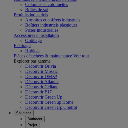
Colonnes et colonnettes
Boîtes de sol
Produits industriels
Armoires et coffrets industriels
Boîtiers industriels plastiques
Prises industrielles
Accessoires d'installation
Outillage
Eclairage
Hublots
Pièces détachées & maintenance
Voir tout
Explorer par gamme
Découvrir Drivia
Découvrir Mosaic
Découvrir DMX³
Découvrir Atlantic
Découvrir Céliane
Découvrir P17
Découvrir Green'Up
Découvrir Green'up Home
Découvrir Green'Up Control
Solutions
Bâtiment
Projet