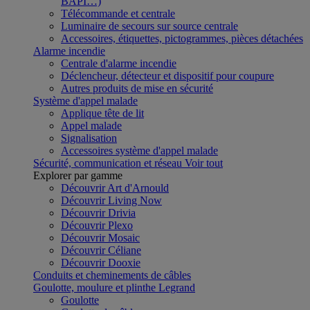
BAPI…)
Télécommande et centrale
Luminaire de secours sur source centrale
Accessoires, étiquettes, pictogrammes, pièces détachées
Alarme incendie
Centrale d'alarme incendie
Déclencheur, détecteur et dispositif pour coupure
Autres produits de mise en sécurité
Système d'appel malade
Applique tête de lit
Appel malade
Signalisation
Accessoires système d'appel malade
Sécurité, communication et réseau
Voir tout
Explorer par gamme
Découvrir Art d'Arnould
Découvrir Living Now
Découvrir Drivia
Découvrir Plexo
Découvrir Mosaic
Découvrir Céliane
Découvrir Dooxie
Conduits et cheminements de câbles
Goulotte, moulure et plinthe Legrand
Goulotte