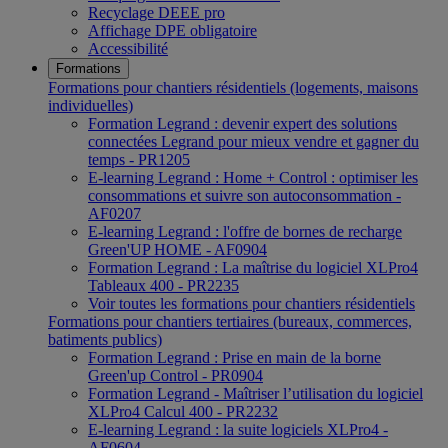
Recyclage DEEE pro
Affichage DPE obligatoire
Accessibilité
Formations
Formations pour chantiers résidentiels (logements, maisons
individuelles)
Formation Legrand : devenir expert des solutions
connectées Legrand pour mieux vendre et gagner du
temps - PR1205
E-learning Legrand : Home + Control : optimiser les
consommations et suivre son autoconsommation -
AF0207
E-learning Legrand : l'offre de bornes de recharge
Green'UP HOME - AF0904
Formation Legrand : La maîtrise du logiciel XLPro4
Tableaux 400 - PR2235
Voir toutes les formations pour chantiers résidentiels
Formations pour chantiers tertiaires (bureaux, commerces,
batiments publics)
Formation Legrand : Prise en main de la borne
Green'up Control - PR0904
Formation Legrand - Maîtriser l’utilisation du logiciel
XLPro4 Calcul 400 - PR2232
E-learning Legrand : la suite logiciels XLPro4 -
AF0604