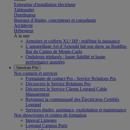
Entreprise d'installation électrique
Tableautier
Distributeur
Bureaux d’études, concepteurs et consultants
Architecte
Hébergeur
À la une
Armoires et coffrets XL³ HP : redéfinir la puissance
L’appareillage Art d’Arnould fait son show au Buddha-
Bar du Casino de Monte-Carlo
Onduleurs triphasés : haute fiabilité et haute
performance assurées
Services Pro
Nos contacts et services
Formulaire de contact Pro - Service Relations Pro
Découvrez le Service Relations Pro
Découvrez le Service Clients Legrand Cable
Management
Rejoignez la communauté des Électriciens Certifiés
Legrand
Services études, assistance, exploitation et maintenance
Nos showrooms et centres de formation
Innoval Limoges
Legrand Campus Paris