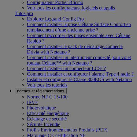
Configurateur Portier Bticino
Voir tous les configurateurs, logiciels et applis
Tutos pro
Explorer Legrand Config Pro
Comment installer la prise Céliane Surface Confort en
remplacement d’une ancienne prise ?
Comment raccorder des prises ensemble avec Céliane
Rapido ?
Comment installer le pack de démarrage connecté
Drivia with Netatmo ?
Comment installer un interrupteur connecté pour volet
roulant Céliane™ with Netatmo ?
Comment installer un connecteur LCS³ ?
Comment installer et configurer l’alarme Type 4 radio ?
Installer et configurer le Classe 300EOS with Netatmo
Voir tous les tutoriels
normes et réglementations
Norme NF C 15-100
IRVE
Photovoltaïque
Efficacité énergétique
Éclairage de sécurité
Sécurité Incendie
Profils Environnementaux Produits (PEP)
Marquage CE certification NF