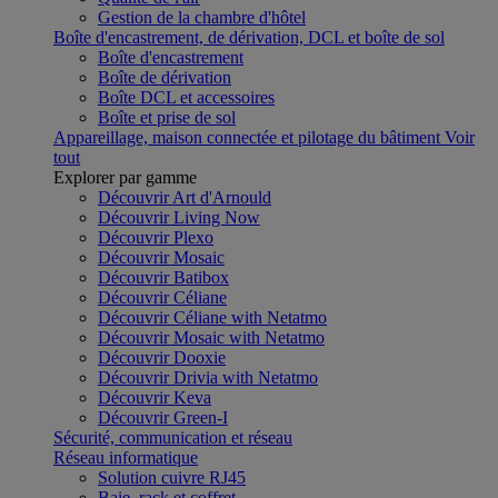
Gestion de la chambre d'hôtel
Boîte d'encastrement, de dérivation, DCL et boîte de sol
Boîte d'encastrement
Boîte de dérivation
Boîte DCL et accessoires
Boîte et prise de sol
Appareillage, maison connectée et pilotage du bâtiment
Voir
tout
Explorer par gamme
Découvrir Art d'Arnould
Découvrir Living Now
Découvrir Plexo
Découvrir Mosaic
Découvrir Batibox
Découvrir Céliane
Découvrir Céliane with Netatmo
Découvrir Mosaic with Netatmo
Découvrir Dooxie
Découvrir Drivia with Netatmo
Découvrir Keva
Découvrir Green-I
Sécurité, communication et réseau
Réseau informatique
Solution cuivre RJ45
Baie, rack et coffret