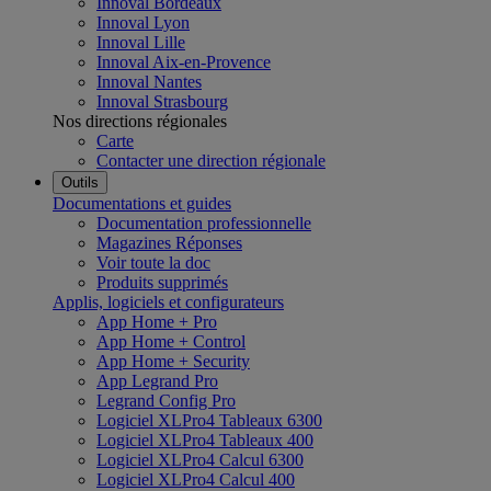
Innoval Bordeaux
Innoval Lyon
Innoval Lille
Innoval Aix-en-Provence
Innoval Nantes
Innoval Strasbourg
Nos directions régionales
Carte
Contacter une direction régionale
Outils
Documentations et guides
Documentation professionnelle
Magazines Réponses
Voir toute la doc
Produits supprimés
Applis, logiciels et configurateurs
App Home + Pro
App Home + Control
App Home + Security
App Legrand Pro
Legrand Config Pro
Logiciel XLPro4 Tableaux 6300
Logiciel XLPro4 Tableaux 400
Logiciel XLPro4 Calcul 6300
Logiciel XLPro4 Calcul 400