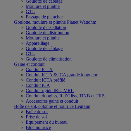
Goulotte de câblage
Moulure et plinthe
GTL
Passage de plancher
Goulotte, moulure et plinthe Planet Wattohm
Goulotte d'installation
Goulotte de distribution
Moulure et plinthe
Appareillage
Goulotte de câblage
GTL
Goulotte de climatisation
Gaine et conduit
Conduit ICTA
Conduit ICTA & ICA grande longueur
Conduit ICTA préfilé
Conduit ICA
Conduit rigide IRL, MRL
Conduit duogliss, Rai’Gliss, TINB et TIIB
Accessoires gaine et conduit
Boîte de sol, colonne et nourrice Legrand
Boîte de sol
Prise de sol
Equipement du bureau
Bloc nourrice