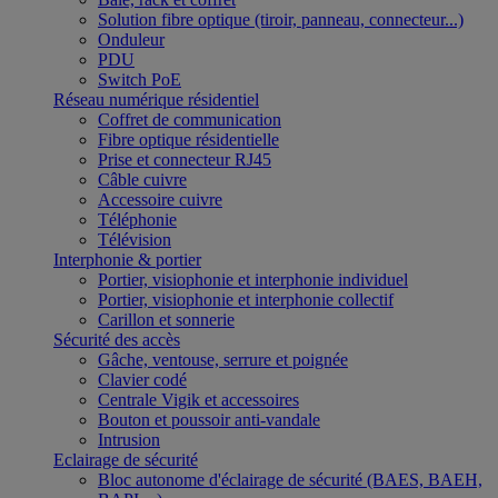
Solution fibre optique (tiroir, panneau, connecteur...)
Onduleur
PDU
Switch PoE
Réseau numérique résidentiel
Coffret de communication
Fibre optique résidentielle
Prise et connecteur RJ45
Câble cuivre
Accessoire cuivre
Téléphonie
Télévision
Interphonie & portier
Portier, visiophonie et interphonie individuel
Portier, visiophonie et interphonie collectif
Carillon et sonnerie
Sécurité des accès
Gâche, ventouse, serrure et poignée
Clavier codé
Centrale Vigik et accessoires
Bouton et poussoir anti-vandale
Intrusion
Eclairage de sécurité
Bloc autonome d'éclairage de sécurité (BAES, BAEH,