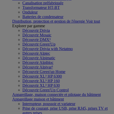
Canalisation préfabriquée
Transformateur HT-BT
Onduleur
Batteries de condensateur
Distribution, protection et gestion de l'énergie
Voir tout
Explorer par gamme
Découvrir Drivia
Découvrir Mosaic
Découvrir DMX³
Découvrir Green'Up
Découvrir Drivia with Netatmo
Découvrir Alptec
Découvrir Alpimatic
Découvrir Alpibloc
Découvrir Alpivar³
Découvrir Green'up Home
Découvrir XL³ HP 6300
Découvrir XL³ HP 160
Découvrir XL³ HP 630
Découvrir Green'Up Control
Appareillage, maison connectée et pilotage du bâtiment
Appareillage maison et bâtiment
Interrupteur, poussoir et variateur
Prise de courant, prise USB, prise RJ45, prises TV et
autres prises