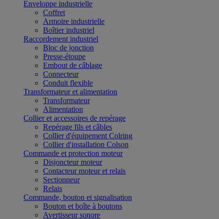
Enveloppe industrielle
Coffret
Armoire industrielle
Boîtier industriel
Raccordement industriel
Bloc de jonction
Presse-étoupe
Embout de câblage
Connecteur
Conduit flexible
Transformateur et alimentation
Transformateur
Alimentation
Collier et accessoires de repérage
Repérage fils et câbles
Collier d'équipement Colring
Collier d'installation Colson
Commande et protection moteur
Disjoncteur moteur
Contacteur moteur et relais
Sectionneur
Relais
Commande, bouton et signalisation
Bouton et boîte à boutons
Avertisseur sonore