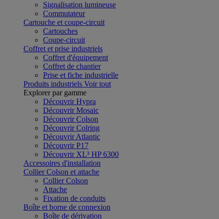
Signalisation lumineuse
Commutateur
Cartouche et coupe-circuit
Cartouches
Coupe-circuit
Coffret et prise industriels
Coffret d'équipement
Coffret de chantier
Prise et fiche industrielle
Produits industriels
Voir tout
Explorer par gamme
Découvrir Hypra
Découvrir Mosaic
Découvrir Colson
Découvrir Colring
Découvrir Atlantic
Découvrir P17
Découvrir XL³ HP 6300
Accessoires d'installation
Collier Colson et attache
Collier Colson
Attache
Fixation de conduits
Boîte et borne de connexion
Boîte de dérivation