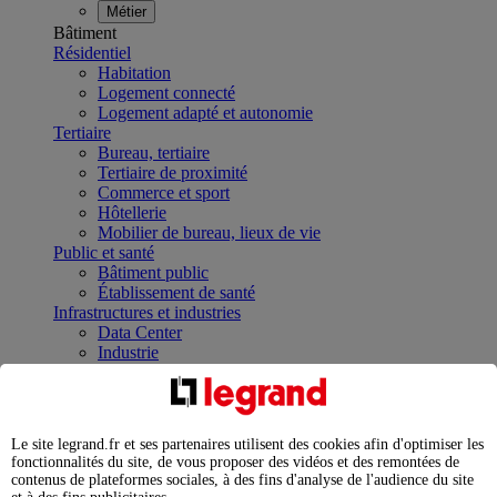
Métier
Bâtiment
Résidentiel
Habitation
Logement connecté
Logement adapté et autonomie
Tertiaire
Bureau, tertiaire
Tertiaire de proximité
Commerce et sport
Hôtellerie
Mobilier de bureau, lieux de vie
Public et santé
Bâtiment public
Établissement de santé
Infrastructures et industries
Data Center
Industrie
Infrastructures
À la une
Contrôler et planifier le fonctionnement des appareils
électriques avec le contacteur connecté
Le site legrand.fr et ses partenaires utilisent des cookies afin d'optimiser les
Répartir et optimiser son tableau électrique
fonctionnalités du site, de vous proposer des vidéos et des remontées de
Legrand Data Center Solutions : concentrer les
contenus de plateformes sociales, à des fins d'analyse de l'audience du site
expertises au service de vos performances