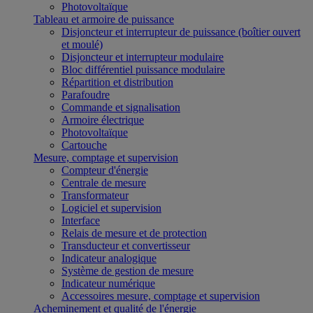
Photovoltaïque
Tableau et armoire de puissance
Disjoncteur et interrupteur de puissance (boîtier ouvert
et moulé)
Disjoncteur et interrupteur modulaire
Bloc différentiel puissance modulaire
Répartition et distribution
Parafoudre
Commande et signalisation
Armoire électrique
Photovoltaïque
Cartouche
Mesure, comptage et supervision
Compteur d'énergie
Centrale de mesure
Transformateur
Logiciel et supervision
Interface
Relais de mesure et de protection
Transducteur et convertisseur
Indicateur analogique
Système de gestion de mesure
Indicateur numérique
Accessoires mesure, comptage et supervision
Acheminement et qualité de l'énergie