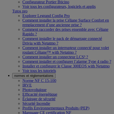
Configurateur Portier Bticino
Voir tous les configurateurs, logiciels et applis
Tutos pro
Explorer Legrand Config Pro
Comment installer la prise Céliane Surface Confort en
remplacement d’une ancienne prise ?
Comment raccorder des prises ensemble avec Céliane
Rapido ?
Comment installer le pack de démarrage connecté
Drivia with Netatmo ?
Comment installer un interrupteur connecté pour volet
roulant Céliane™ with Netatmo ?
Comment installer un connecteur LCS³ ?
Comment installer et configurer l’alarme Type 4 radio ?
Installer et configurer le Classe 300EOS with Netatmo
Voir tous les tutoriels
normes et réglementations
Norme NF C 15-100
IRVE
Photovoltaïque
Efficacité énergétique
Éclairage de sécurité
Sécurité Incendie
Profils Environnementaux Produits (PEP)
Marquage CE certification NF