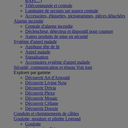
BAPI…)
Télécommande et centrale
Luminaire de secours sur source centrale
Accessoires, étiquettes, pictogrammes, pièces détachées
Alarme incendie
Centrale d'alarme incendie
Déclencheur, détecteur et dispositif pour coupure
Autres produits de mise en sécurité
Système d'appel malade
Applique tête de lit
Appel malade
Signalisation
Accessoires système d'appel malade
Sécurité, communication et réseau
Voir tout
Explorer par gamme
Découvrir Art d'Arnould
Découvrir Living Now
Découvrir Drivia
Découvrir Plexo
Découvrir Mosaic
Découvrir Céliane
Découvrir Dooxie
Conduits et cheminements de câbles
Goulotte, moulure et plinthe Legrand
Goulotte