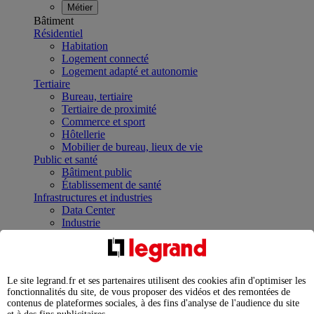
Métier
Bâtiment
Résidentiel
Habitation
Logement connecté
Logement adapté et autonomie
Tertiaire
Bureau, tertiaire
Tertiaire de proximité
Commerce et sport
Hôtellerie
Mobilier de bureau, lieux de vie
Public et santé
Bâtiment public
Établissement de santé
Infrastructures et industries
Data Center
Industrie
Infrastructures
À la une
Contrôler et planifier le fonctionnement des appareils
électriques avec le contacteur connecté
Le site legrand.fr et ses partenaires utilisent des cookies afin d'optimiser les
Répartir et optimiser son tableau électrique
fonctionnalités du site, de vous proposer des vidéos et des remontées de
Legrand Data Center Solutions : concentrer les
contenus de plateformes sociales, à des fins d'analyse de l'audience du site
expertises au service de vos performances