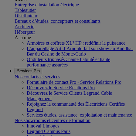
Entreprise d'installation électrique
Tableautier
Distributeur
Bureaux d’études, concepteurs et consultants
Architecte
Hébergeur
À la une
Armoires et coffrets XL³ HP : redéfinir la puissance
L’appareillage Art d’Arnould fait son show au Buddha-
Bar du Casino de Monte-Carlo
Onduleurs triphasés : haute fiabilité et haute
performance assurées
Services Pro
Nos contacts et services
Formulaire de contact Pro - Service Relations Pro
Découvrez le Service Relations Pro
Découvrez le Service Clients Legrand Cable
Management
Rejoignez la communauté des Électriciens Certifiés
Legrand
Services études, assistance, exploitation et maintenance
Nos showrooms et centres de formation
Innoval Limoges
Legrand Campus Paris