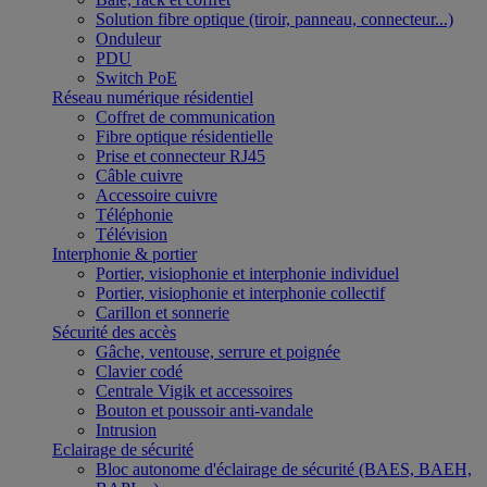
Solution fibre optique (tiroir, panneau, connecteur...)
Onduleur
PDU
Switch PoE
Réseau numérique résidentiel
Coffret de communication
Fibre optique résidentielle
Prise et connecteur RJ45
Câble cuivre
Accessoire cuivre
Téléphonie
Télévision
Interphonie & portier
Portier, visiophonie et interphonie individuel
Portier, visiophonie et interphonie collectif
Carillon et sonnerie
Sécurité des accès
Gâche, ventouse, serrure et poignée
Clavier codé
Centrale Vigik et accessoires
Bouton et poussoir anti-vandale
Intrusion
Eclairage de sécurité
Bloc autonome d'éclairage de sécurité (BAES, BAEH,