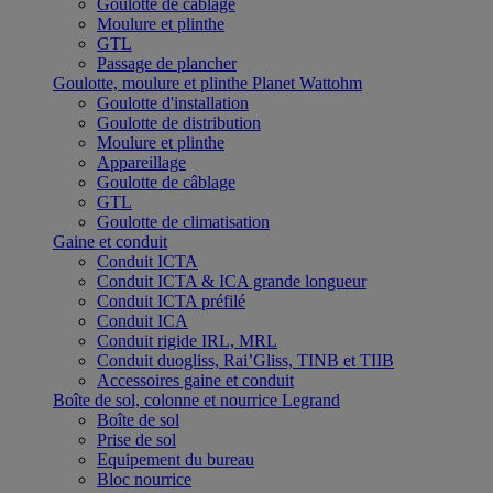
Goulotte de câblage
Moulure et plinthe
GTL
Passage de plancher
Goulotte, moulure et plinthe Planet Wattohm
Goulotte d'installation
Goulotte de distribution
Moulure et plinthe
Appareillage
Goulotte de câblage
GTL
Goulotte de climatisation
Gaine et conduit
Conduit ICTA
Conduit ICTA & ICA grande longueur
Conduit ICTA préfilé
Conduit ICA
Conduit rigide IRL, MRL
Conduit duogliss, Rai’Gliss, TINB et TIIB
Accessoires gaine et conduit
Boîte de sol, colonne et nourrice Legrand
Boîte de sol
Prise de sol
Equipement du bureau
Bloc nourrice