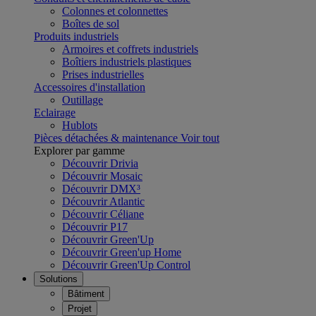
Colonnes et colonnettes
Boîtes de sol
Produits industriels
Armoires et coffrets industriels
Boîtiers industriels plastiques
Prises industrielles
Accessoires d'installation
Outillage
Eclairage
Hublots
Pièces détachées & maintenance
Voir tout
Explorer par gamme
Découvrir Drivia
Découvrir Mosaic
Découvrir DMX³
Découvrir Atlantic
Découvrir Céliane
Découvrir P17
Découvrir Green'Up
Découvrir Green'up Home
Découvrir Green'Up Control
Solutions
Bâtiment
Projet