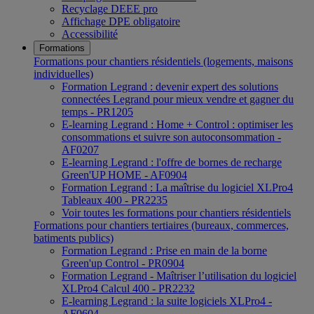
Recyclage DEEE pro
Affichage DPE obligatoire
Accessibilité
Formations
Formations pour chantiers résidentiels (logements, maisons
individuelles)
Formation Legrand : devenir expert des solutions
connectées Legrand pour mieux vendre et gagner du
temps - PR1205
E-learning Legrand : Home + Control : optimiser les
consommations et suivre son autoconsommation -
AF0207
E-learning Legrand : l'offre de bornes de recharge
Green'UP HOME - AF0904
Formation Legrand : La maîtrise du logiciel XLPro4
Tableaux 400 - PR2235
Voir toutes les formations pour chantiers résidentiels
Formations pour chantiers tertiaires (bureaux, commerces,
batiments publics)
Formation Legrand : Prise en main de la borne
Green'up Control - PR0904
Formation Legrand - Maîtriser l’utilisation du logiciel
XLPro4 Calcul 400 - PR2232
E-learning Legrand : la suite logiciels XLPro4 -
AF0604