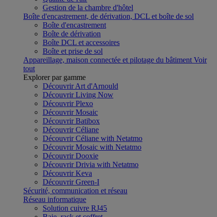
Gestion de la chambre d'hôtel
Boîte d'encastrement, de dérivation, DCL et boîte de sol
Boîte d'encastrement
Boîte de dérivation
Boîte DCL et accessoires
Boîte et prise de sol
Appareillage, maison connectée et pilotage du bâtiment
Voir
tout
Explorer par gamme
Découvrir Art d'Arnould
Découvrir Living Now
Découvrir Plexo
Découvrir Mosaic
Découvrir Batibox
Découvrir Céliane
Découvrir Céliane with Netatmo
Découvrir Mosaic with Netatmo
Découvrir Dooxie
Découvrir Drivia with Netatmo
Découvrir Keva
Découvrir Green-I
Sécurité, communication et réseau
Réseau informatique
Solution cuivre RJ45
Baie, rack et coffret