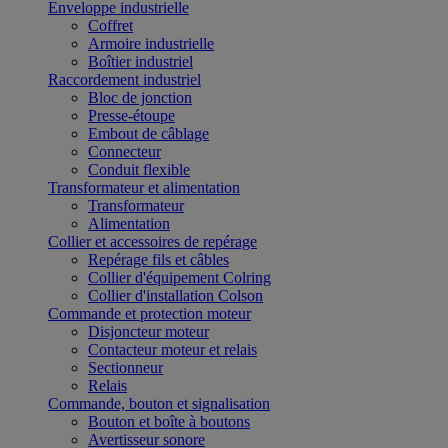
Enveloppe industrielle
Coffret
Armoire industrielle
Boîtier industriel
Raccordement industriel
Bloc de jonction
Presse-étoupe
Embout de câblage
Connecteur
Conduit flexible
Transformateur et alimentation
Transformateur
Alimentation
Collier et accessoires de repérage
Repérage fils et câbles
Collier d'équipement Colring
Collier d'installation Colson
Commande et protection moteur
Disjoncteur moteur
Contacteur moteur et relais
Sectionneur
Relais
Commande, bouton et signalisation
Bouton et boîte à boutons
Avertisseur sonore