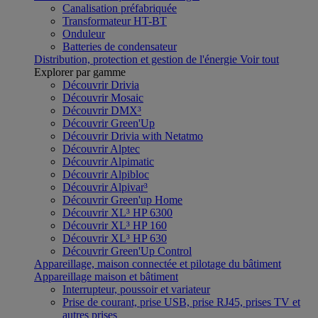
Canalisation préfabriquée
Transformateur HT-BT
Onduleur
Batteries de condensateur
Distribution, protection et gestion de l'énergie
Voir tout
Explorer par gamme
Découvrir Drivia
Découvrir Mosaic
Découvrir DMX³
Découvrir Green'Up
Découvrir Drivia with Netatmo
Découvrir Alptec
Découvrir Alpimatic
Découvrir Alpibloc
Découvrir Alpivar³
Découvrir Green'up Home
Découvrir XL³ HP 6300
Découvrir XL³ HP 160
Découvrir XL³ HP 630
Découvrir Green'Up Control
Appareillage, maison connectée et pilotage du bâtiment
Appareillage maison et bâtiment
Interrupteur, poussoir et variateur
Prise de courant, prise USB, prise RJ45, prises TV et
autres prises