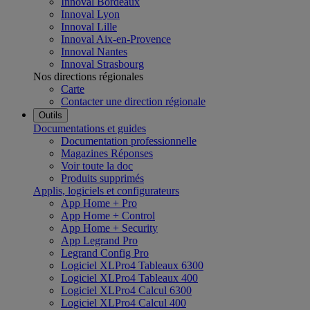
Innoval Bordeaux
Innoval Lyon
Innoval Lille
Innoval Aix-en-Provence
Innoval Nantes
Innoval Strasbourg
Nos directions régionales
Carte
Contacter une direction régionale
Outils
Documentations et guides
Documentation professionnelle
Magazines Réponses
Voir toute la doc
Produits supprimés
Applis, logiciels et configurateurs
App Home + Pro
App Home + Control
App Home + Security
App Legrand Pro
Legrand Config Pro
Logiciel XLPro4 Tableaux 6300
Logiciel XLPro4 Tableaux 400
Logiciel XLPro4 Calcul 6300
Logiciel XLPro4 Calcul 400