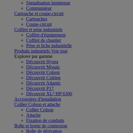
Signalisation lumineuse
Commutateur
Cartouche et coupe-circuit
Cartouches
Coupe-circuit
Coffret et prise industriels
Coffret d'équipement
Coffret de chantier
Prise et fiche industrielle
Produits industriels
Voir tout
Explorer par gamme
Découvrir Hypra
Découvrir Mosaic
Découvrir Colson
Découvrir Colring
Découvrir Atlantic
Découvrir P17
Découvrir XL³ HP 6300
Accessoires d'installation
Collier Colson et attache
Collier Colson
Attache
Fixation de conduits
Boîte et borne de connexion
Boîte de dérivation