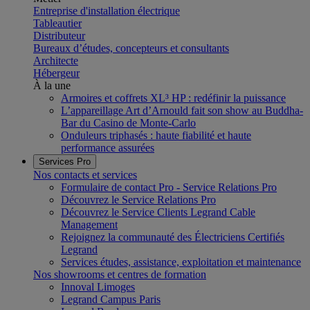
Entreprise d'installation électrique
Tableautier
Distributeur
Bureaux d’études, concepteurs et consultants
Architecte
Hébergeur
À la une
Armoires et coffrets XL³ HP : redéfinir la puissance
L’appareillage Art d’Arnould fait son show au Buddha-
Bar du Casino de Monte-Carlo
Onduleurs triphasés : haute fiabilité et haute
performance assurées
Services Pro
Nos contacts et services
Formulaire de contact Pro - Service Relations Pro
Découvrez le Service Relations Pro
Découvrez le Service Clients Legrand Cable
Management
Rejoignez la communauté des Électriciens Certifiés
Legrand
Services études, assistance, exploitation et maintenance
Nos showrooms et centres de formation
Innoval Limoges
Legrand Campus Paris