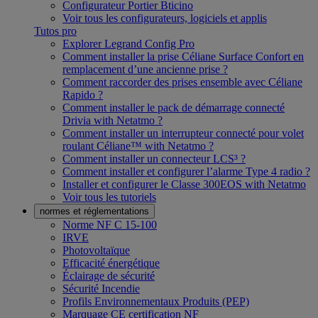
Configurateur Portier Bticino
Voir tous les configurateurs, logiciels et applis
Tutos pro
Explorer Legrand Config Pro
Comment installer la prise Céliane Surface Confort en
remplacement d’une ancienne prise ?
Comment raccorder des prises ensemble avec Céliane
Rapido ?
Comment installer le pack de démarrage connecté
Drivia with Netatmo ?
Comment installer un interrupteur connecté pour volet
roulant Céliane™ with Netatmo ?
Comment installer un connecteur LCS³ ?
Comment installer et configurer l’alarme Type 4 radio ?
Installer et configurer le Classe 300EOS with Netatmo
Voir tous les tutoriels
normes et réglementations
Norme NF C 15-100
IRVE
Photovoltaïque
Efficacité énergétique
Éclairage de sécurité
Sécurité Incendie
Profils Environnementaux Produits (PEP)
Marquage CE certification NF