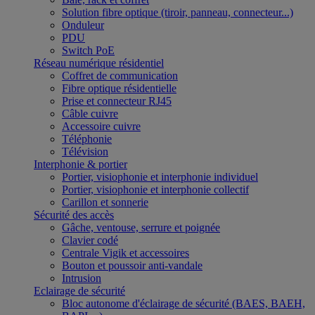
Solution fibre optique (tiroir, panneau, connecteur...)
Onduleur
PDU
Switch PoE
Réseau numérique résidentiel
Coffret de communication
Fibre optique résidentielle
Prise et connecteur RJ45
Câble cuivre
Accessoire cuivre
Téléphonie
Télévision
Interphonie & portier
Portier, visiophonie et interphonie individuel
Portier, visiophonie et interphonie collectif
Carillon et sonnerie
Sécurité des accès
Gâche, ventouse, serrure et poignée
Clavier codé
Centrale Vigik et accessoires
Bouton et poussoir anti-vandale
Intrusion
Eclairage de sécurité
Bloc autonome d'éclairage de sécurité (BAES, BAEH,