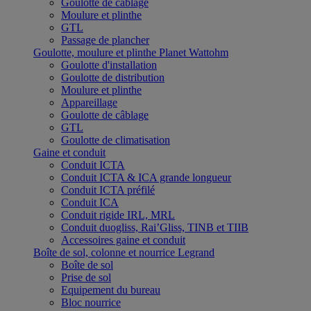
Goulotte de câblage
Moulure et plinthe
GTL
Passage de plancher
Goulotte, moulure et plinthe Planet Wattohm
Goulotte d'installation
Goulotte de distribution
Moulure et plinthe
Appareillage
Goulotte de câblage
GTL
Goulotte de climatisation
Gaine et conduit
Conduit ICTA
Conduit ICTA & ICA grande longueur
Conduit ICTA préfilé
Conduit ICA
Conduit rigide IRL, MRL
Conduit duogliss, Rai’Gliss, TINB et TIIB
Accessoires gaine et conduit
Boîte de sol, colonne et nourrice Legrand
Boîte de sol
Prise de sol
Equipement du bureau
Bloc nourrice