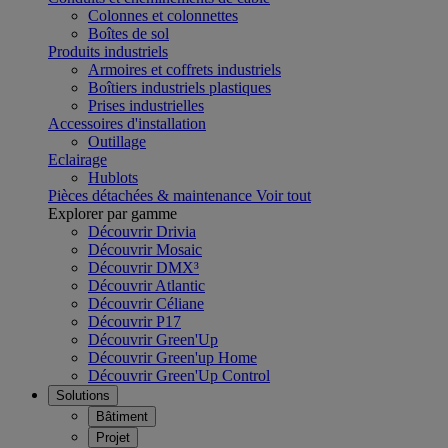
Colonnes et colonnettes
Boîtes de sol
Produits industriels
Armoires et coffrets industriels
Boîtiers industriels plastiques
Prises industrielles
Accessoires d'installation
Outillage
Eclairage
Hublots
Pièces détachées & maintenance
Voir tout
Explorer par gamme
Découvrir Drivia
Découvrir Mosaic
Découvrir DMX³
Découvrir Atlantic
Découvrir Céliane
Découvrir P17
Découvrir Green'Up
Découvrir Green'up Home
Découvrir Green'Up Control
Solutions
Bâtiment
Projet