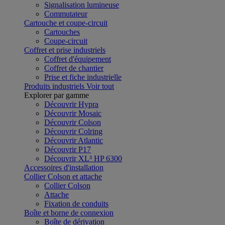
Signalisation lumineuse
Commutateur
Cartouche et coupe-circuit
Cartouches
Coupe-circuit
Coffret et prise industriels
Coffret d'équipement
Coffret de chantier
Prise et fiche industrielle
Produits industriels
Voir tout
Explorer par gamme
Découvrir Hypra
Découvrir Mosaic
Découvrir Colson
Découvrir Colring
Découvrir Atlantic
Découvrir P17
Découvrir XL³ HP 6300
Accessoires d'installation
Collier Colson et attache
Collier Colson
Attache
Fixation de conduits
Boîte et borne de connexion
Boîte de dérivation