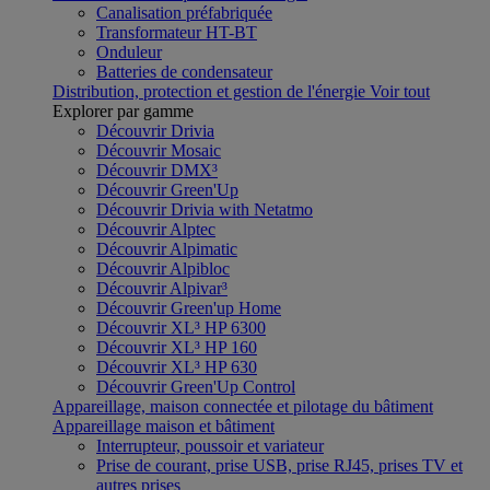
Canalisation préfabriquée
Transformateur HT-BT
Onduleur
Batteries de condensateur
Distribution, protection et gestion de l'énergie
Voir tout
Explorer par gamme
Découvrir Drivia
Découvrir Mosaic
Découvrir DMX³
Découvrir Green'Up
Découvrir Drivia with Netatmo
Découvrir Alptec
Découvrir Alpimatic
Découvrir Alpibloc
Découvrir Alpivar³
Découvrir Green'up Home
Découvrir XL³ HP 6300
Découvrir XL³ HP 160
Découvrir XL³ HP 630
Découvrir Green'Up Control
Appareillage, maison connectée et pilotage du bâtiment
Appareillage maison et bâtiment
Interrupteur, poussoir et variateur
Prise de courant, prise USB, prise RJ45, prises TV et
autres prises