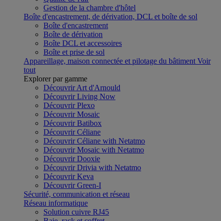
Gestion de la chambre d'hôtel
Boîte d'encastrement, de dérivation, DCL et boîte de sol
Boîte d'encastrement
Boîte de dérivation
Boîte DCL et accessoires
Boîte et prise de sol
Appareillage, maison connectée et pilotage du bâtiment
Voir
tout
Explorer par gamme
Découvrir Art d'Arnould
Découvrir Living Now
Découvrir Plexo
Découvrir Mosaic
Découvrir Batibox
Découvrir Céliane
Découvrir Céliane with Netatmo
Découvrir Mosaic with Netatmo
Découvrir Dooxie
Découvrir Drivia with Netatmo
Découvrir Keva
Découvrir Green-I
Sécurité, communication et réseau
Réseau informatique
Solution cuivre RJ45
Baie, rack et coffret