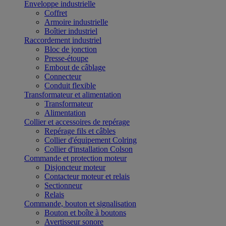
Enveloppe industrielle
Coffret
Armoire industrielle
Boîtier industriel
Raccordement industriel
Bloc de jonction
Presse-étoupe
Embout de câblage
Connecteur
Conduit flexible
Transformateur et alimentation
Transformateur
Alimentation
Collier et accessoires de repérage
Repérage fils et câbles
Collier d'équipement Colring
Collier d'installation Colson
Commande et protection moteur
Disjoncteur moteur
Contacteur moteur et relais
Sectionneur
Relais
Commande, bouton et signalisation
Bouton et boîte à boutons
Avertisseur sonore