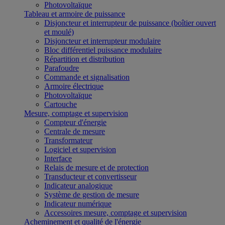
Photovoltaïque
Tableau et armoire de puissance
Disjoncteur et interrupteur de puissance (boîtier ouvert
et moulé)
Disjoncteur et interrupteur modulaire
Bloc différentiel puissance modulaire
Répartition et distribution
Parafoudre
Commande et signalisation
Armoire électrique
Photovoltaïque
Cartouche
Mesure, comptage et supervision
Compteur d'énergie
Centrale de mesure
Transformateur
Logiciel et supervision
Interface
Relais de mesure et de protection
Transducteur et convertisseur
Indicateur analogique
Système de gestion de mesure
Indicateur numérique
Accessoires mesure, comptage et supervision
Acheminement et qualité de l'énergie