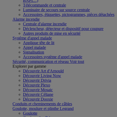
BAPI…)
Télécommande et centrale
Luminaire de secours sur source centrale
Accessoires, étiquettes, pictogrammes, pièces détachées
Alarme incendie
Centrale d'alarme incendie
Déclencheur, détecteur et dispositif pour coupure
Autres produits de mise en sécurité
Système d'appel malade
Applique tête de lit
Appel malade
Signalisation
Accessoires système d'appel malade
Sécurité, communication et réseau
Voir tout
Explorer par gamme
Découvrir Art d'Arnould
Découvrir Living Now
Découvrir Drivia
Découvrir Plexo
Découvrir Mosaic
Découvrir Céliane
Découvrir Dooxie
Conduits et cheminements de câbles
Goulotte, moulure et plinthe Legrand
Goulotte