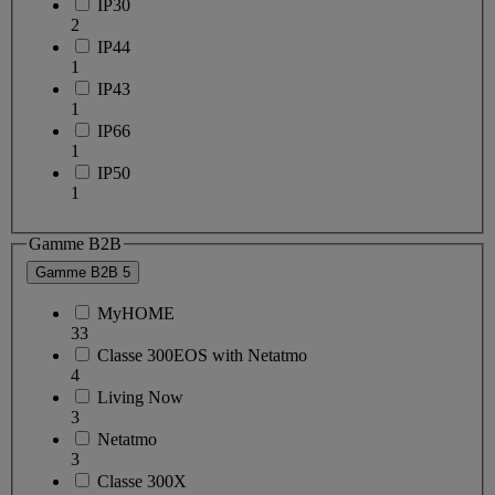
IP30
2
IP44
1
IP43
1
IP66
1
IP50
1
Gamme B2B
Gamme B2B
5
MyHOME
33
Classe 300EOS with Netatmo
4
Living Now
3
Netatmo
3
Classe 300X