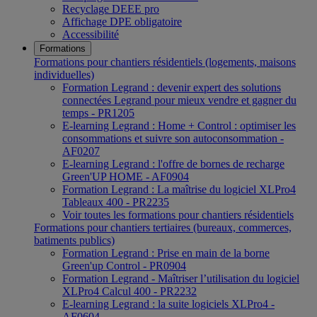
Recyclage DEEE pro
Affichage DPE obligatoire
Accessibilité
Formations
Formations pour chantiers résidentiels (logements, maisons
individuelles)
Formation Legrand : devenir expert des solutions
connectées Legrand pour mieux vendre et gagner du
temps - PR1205
E-learning Legrand : Home + Control : optimiser les
consommations et suivre son autoconsommation -
AF0207
E-learning Legrand : l'offre de bornes de recharge
Green'UP HOME - AF0904
Formation Legrand : La maîtrise du logiciel XLPro4
Tableaux 400 - PR2235
Voir toutes les formations pour chantiers résidentiels
Formations pour chantiers tertiaires (bureaux, commerces,
batiments publics)
Formation Legrand : Prise en main de la borne
Green'up Control - PR0904
Formation Legrand - Maîtriser l’utilisation du logiciel
XLPro4 Calcul 400 - PR2232
E-learning Legrand : la suite logiciels XLPro4 -
AF0604