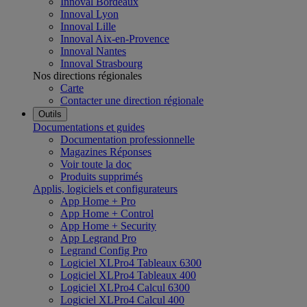
Innoval Bordeaux
Innoval Lyon
Innoval Lille
Innoval Aix-en-Provence
Innoval Nantes
Innoval Strasbourg
Nos directions régionales
Carte
Contacter une direction régionale
Outils
Documentations et guides
Documentation professionnelle
Magazines Réponses
Voir toute la doc
Produits supprimés
Applis, logiciels et configurateurs
App Home + Pro
App Home + Control
App Home + Security
App Legrand Pro
Legrand Config Pro
Logiciel XLPro4 Tableaux 6300
Logiciel XLPro4 Tableaux 400
Logiciel XLPro4 Calcul 6300
Logiciel XLPro4 Calcul 400