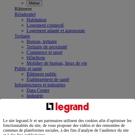
Métier
Bâtiment
Résidentiel
Habitation
Logement connecté
Logement adapté et autonomie
Tertiaire
Bureau, tertiaire
Tertiaire de proximité
Commerce et sport
Hôtellerie
Mobilier de bureau, lieux de vie
Public et santé
Bâtiment public
Établissement de santé
Infrastructures et industries
Data Center
Industrie
Infrastructures
À la une
Contrôler et planifier le fonctionnement des appareils
électriques avec le contacteur connecté
Le site legrand.fr et ses partenaires utilisent des cookies afin d'optimiser les
Répartir et optimiser son tableau électrique
fonctionnalités du site, de vous proposer des vidéos et des remontées de
Legrand Data Center Solutions : concentrer les
contenus de plateformes sociales, à des fins d'analyse de l'audience du site
expertises au service de vos performances