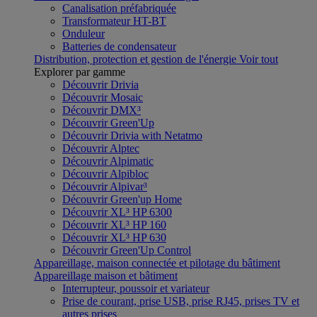
Canalisation préfabriquée
Transformateur HT-BT
Onduleur
Batteries de condensateur
Distribution, protection et gestion de l'énergie
Voir tout
Explorer par gamme
Découvrir Drivia
Découvrir Mosaic
Découvrir DMX³
Découvrir Green'Up
Découvrir Drivia with Netatmo
Découvrir Alptec
Découvrir Alpimatic
Découvrir Alpibloc
Découvrir Alpivar³
Découvrir Green'up Home
Découvrir XL³ HP 6300
Découvrir XL³ HP 160
Découvrir XL³ HP 630
Découvrir Green'Up Control
Appareillage, maison connectée et pilotage du bâtiment
Appareillage maison et bâtiment
Interrupteur, poussoir et variateur
Prise de courant, prise USB, prise RJ45, prises TV et
autres prises