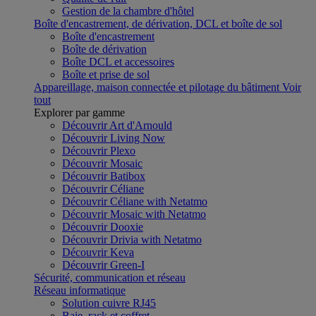
Gestion de la chambre d'hôtel
Boîte d'encastrement, de dérivation, DCL et boîte de sol
Boîte d'encastrement
Boîte de dérivation
Boîte DCL et accessoires
Boîte et prise de sol
Appareillage, maison connectée et pilotage du bâtiment
Voir
tout
Explorer par gamme
Découvrir Art d'Arnould
Découvrir Living Now
Découvrir Plexo
Découvrir Mosaic
Découvrir Batibox
Découvrir Céliane
Découvrir Céliane with Netatmo
Découvrir Mosaic with Netatmo
Découvrir Dooxie
Découvrir Drivia with Netatmo
Découvrir Keva
Découvrir Green-I
Sécurité, communication et réseau
Réseau informatique
Solution cuivre RJ45
Baie, rack et coffret