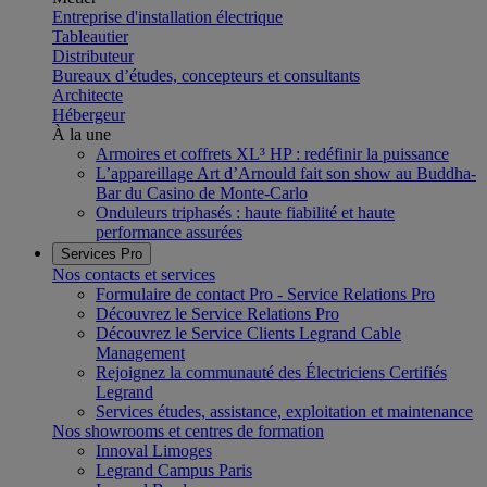
Entreprise d'installation électrique
Tableautier
Distributeur
Bureaux d’études, concepteurs et consultants
Architecte
Hébergeur
À la une
Armoires et coffrets XL³ HP : redéfinir la puissance
L’appareillage Art d’Arnould fait son show au Buddha-
Bar du Casino de Monte-Carlo
Onduleurs triphasés : haute fiabilité et haute
performance assurées
Services Pro
Nos contacts et services
Formulaire de contact Pro - Service Relations Pro
Découvrez le Service Relations Pro
Découvrez le Service Clients Legrand Cable
Management
Rejoignez la communauté des Électriciens Certifiés
Legrand
Services études, assistance, exploitation et maintenance
Nos showrooms et centres de formation
Innoval Limoges
Legrand Campus Paris