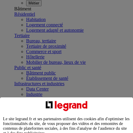
Métier
Bâtiment
Résidentiel
Habitation
Logement connecté
Logement adapté et autonomie
Tertiaire
Bureau, tertiaire
Tertiaire de proximité
Commerce et sport
Hôtellerie
Mobilier de bureau, lieux de vie
Public et santé
Bâtiment public
Établissement de santé
Infrastructures et industries
Data Center
Industrie
Infrastructures
À la une
Contrôler et planifier le fonctionnement des appareils
électriques avec le contacteur connecté
Le site legrand.fr et ses partenaires utilisent des cookies afin d'optimiser les
Répartir et optimiser son tableau électrique
fonctionnalités du site, de vous proposer des vidéos et des remontées de
Legrand Data Center Solutions : concentrer les
contenus de plateformes sociales, à des fins d'analyse de l'audience du site
expertises au service de vos performances