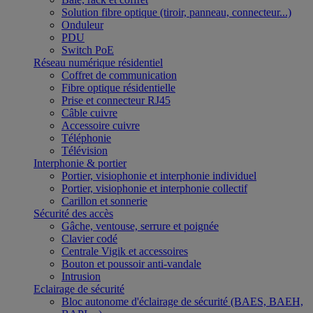
Solution fibre optique (tiroir, panneau, connecteur...)
Onduleur
PDU
Switch PoE
Réseau numérique résidentiel
Coffret de communication
Fibre optique résidentielle
Prise et connecteur RJ45
Câble cuivre
Accessoire cuivre
Téléphonie
Télévision
Interphonie & portier
Portier, visiophonie et interphonie individuel
Portier, visiophonie et interphonie collectif
Carillon et sonnerie
Sécurité des accès
Gâche, ventouse, serrure et poignée
Clavier codé
Centrale Vigik et accessoires
Bouton et poussoir anti-vandale
Intrusion
Eclairage de sécurité
Bloc autonome d'éclairage de sécurité (BAES, BAEH,