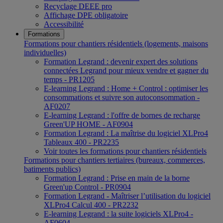
Recyclage DEEE pro
Affichage DPE obligatoire
Accessibilité
Formations
Formations pour chantiers résidentiels (logements, maisons
individuelles)
Formation Legrand : devenir expert des solutions
connectées Legrand pour mieux vendre et gagner du
temps - PR1205
E-learning Legrand : Home + Control : optimiser les
consommations et suivre son autoconsommation -
AF0207
E-learning Legrand : l'offre de bornes de recharge
Green'UP HOME - AF0904
Formation Legrand : La maîtrise du logiciel XLPro4
Tableaux 400 - PR2235
Voir toutes les formations pour chantiers résidentiels
Formations pour chantiers tertiaires (bureaux, commerces,
batiments publics)
Formation Legrand : Prise en main de la borne
Green'up Control - PR0904
Formation Legrand - Maîtriser l’utilisation du logiciel
XLPro4 Calcul 400 - PR2232
E-learning Legrand : la suite logiciels XLPro4 -
AF0604