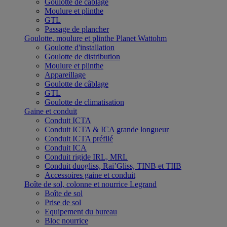
Goulotte de câblage
Moulure et plinthe
GTL
Passage de plancher
Goulotte, moulure et plinthe Planet Wattohm
Goulotte d'installation
Goulotte de distribution
Moulure et plinthe
Appareillage
Goulotte de câblage
GTL
Goulotte de climatisation
Gaine et conduit
Conduit ICTA
Conduit ICTA & ICA grande longueur
Conduit ICTA préfilé
Conduit ICA
Conduit rigide IRL, MRL
Conduit duogliss, Rai’Gliss, TINB et TIIB
Accessoires gaine et conduit
Boîte de sol, colonne et nourrice Legrand
Boîte de sol
Prise de sol
Equipement du bureau
Bloc nourrice