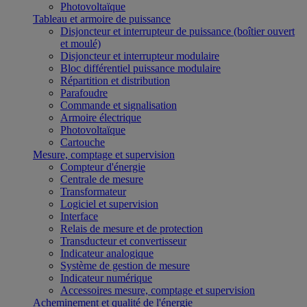
Photovoltaïque
Tableau et armoire de puissance
Disjoncteur et interrupteur de puissance (boîtier ouvert
et moulé)
Disjoncteur et interrupteur modulaire
Bloc différentiel puissance modulaire
Répartition et distribution
Parafoudre
Commande et signalisation
Armoire électrique
Photovoltaïque
Cartouche
Mesure, comptage et supervision
Compteur d'énergie
Centrale de mesure
Transformateur
Logiciel et supervision
Interface
Relais de mesure et de protection
Transducteur et convertisseur
Indicateur analogique
Système de gestion de mesure
Indicateur numérique
Accessoires mesure, comptage et supervision
Acheminement et qualité de l'énergie