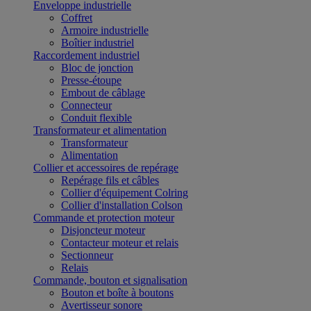
Enveloppe industrielle
Coffret
Armoire industrielle
Boîtier industriel
Raccordement industriel
Bloc de jonction
Presse-étoupe
Embout de câblage
Connecteur
Conduit flexible
Transformateur et alimentation
Transformateur
Alimentation
Collier et accessoires de repérage
Repérage fils et câbles
Collier d'équipement Colring
Collier d'installation Colson
Commande et protection moteur
Disjoncteur moteur
Contacteur moteur et relais
Sectionneur
Relais
Commande, bouton et signalisation
Bouton et boîte à boutons
Avertisseur sonore