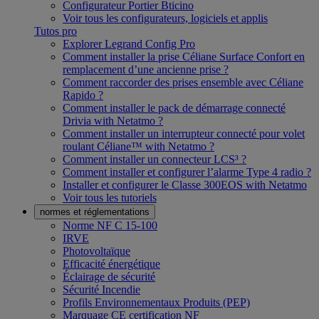
Configurateur Portier Bticino
Voir tous les configurateurs, logiciels et applis
Tutos pro
Explorer Legrand Config Pro
Comment installer la prise Céliane Surface Confort en
remplacement d’une ancienne prise ?
Comment raccorder des prises ensemble avec Céliane
Rapido ?
Comment installer le pack de démarrage connecté
Drivia with Netatmo ?
Comment installer un interrupteur connecté pour volet
roulant Céliane™ with Netatmo ?
Comment installer un connecteur LCS³ ?
Comment installer et configurer l’alarme Type 4 radio ?
Installer et configurer le Classe 300EOS with Netatmo
Voir tous les tutoriels
normes et réglementations
Norme NF C 15-100
IRVE
Photovoltaïque
Efficacité énergétique
Éclairage de sécurité
Sécurité Incendie
Profils Environnementaux Produits (PEP)
Marquage CE certification NF