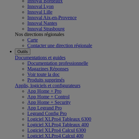
Innoval Bordeaux
Innoval Lyon
Innoval Lille
Innoval Aix-en-Provence
Innoval Nantes
Innoval Strasbourg
Nos directions régionales
Carte
Contacter une direction régionale
Outils
Documentations et guides
Documentation professionnelle
Magazines Réponses
Voir toute la doc
Produits supprimés
Applis, logiciels et configurateurs
App Home + Pro
App Home + Control
App Home + Security
App Legrand Pro
Legrand Config Pro
Logiciel XLPro4 Tableaux 6300
Logiciel XLPro4 Tableaux 400
Logiciel XLPro4 Calcul 6300
Logiciel XLPro4 Calcul 400