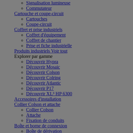
Signalisation lumineuse
Commutateur
Cartouche et coupe-circuit
Cartouches
Coupe-circuit
Coffret et prise industriels
Coffret d'équipement
Coffret de chantier
Prise et fiche industrielle
Produits industriels
Voir tout
Explorer par gamme
Découvrir Hypra
Découvrir Mosaic
Découvrir Colson
Découvrir Colring
Découvrir Atlantic
Découvrir P17
Découvrir XL³ HP 6300
Accessoires d'installation
Collier Colson et attache
Collier Colson
Attache
Fixation de conduits
Boîte et borne de connexion
Boîte de dérivation