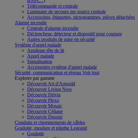
BAPI…)
Télécommande et centrale
Luminaire de secours sur source centrale
Accessoires, étiquettes, pictogrammes, pièces détachées
Alarme incendie
Centrale d'alarme incendie
Déclencheur, détecteur et dispositif pour coupure
Autres produits de mise en sécurité
Système d'appel malade
Applique tête de lit
Appel malade
Signalisation
Accessoires système d'appel malade
Sécurité, communication et réseau
Voir tout
Explorer par gamme
Découvrir Art d'Arnould
Découvrir Living Now
Découvrir Drivia
Découvrir Plexo
Découvrir Mosaic
Découvrir Céliane
Découvrir Dooxie
Conduits et cheminements de câbles
Goulotte, moulure et plinthe Legrand
Goulotte