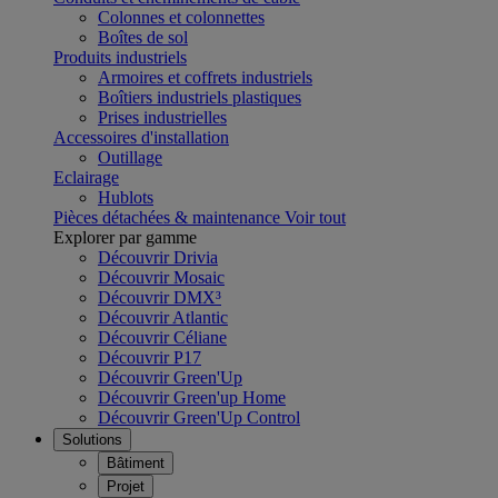
Colonnes et colonnettes
Boîtes de sol
Produits industriels
Armoires et coffrets industriels
Boîtiers industriels plastiques
Prises industrielles
Accessoires d'installation
Outillage
Eclairage
Hublots
Pièces détachées & maintenance
Voir tout
Explorer par gamme
Découvrir Drivia
Découvrir Mosaic
Découvrir DMX³
Découvrir Atlantic
Découvrir Céliane
Découvrir P17
Découvrir Green'Up
Découvrir Green'up Home
Découvrir Green'Up Control
Solutions
Bâtiment
Projet