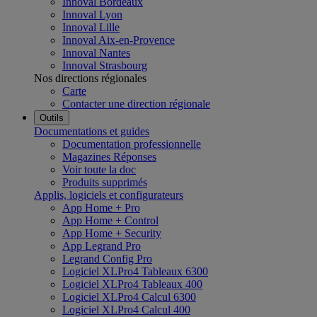
Innoval Bordeaux
Innoval Lyon
Innoval Lille
Innoval Aix-en-Provence
Innoval Nantes
Innoval Strasbourg
Nos directions régionales
Carte
Contacter une direction régionale
Outils
Documentations et guides
Documentation professionnelle
Magazines Réponses
Voir toute la doc
Produits supprimés
Applis, logiciels et configurateurs
App Home + Pro
App Home + Control
App Home + Security
App Legrand Pro
Legrand Config Pro
Logiciel XLPro4 Tableaux 6300
Logiciel XLPro4 Tableaux 400
Logiciel XLPro4 Calcul 6300
Logiciel XLPro4 Calcul 400