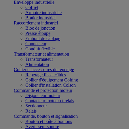
Enveloppe industrielle
Coffret
Armoire industrielle
Boîtier industriel
Raccordement industriel
Bloc de jonction
Presse-étoupe
Embout de câblage
Connecteur
Conduit flexible
Transformateur et alimentation
Transformateur
Alimentation
Collier et accessoires de repérage
Repérage fils et câbles
Collier d'équipement Colring
Collier d'installation Colson
Commande et protection moteur
Disjoncteur moteur
Contacteur moteur et relais
Sectionneur
Relais
Commande, bouton et signalisation
Bouton et boîte à boutons
Avertisseur sonore