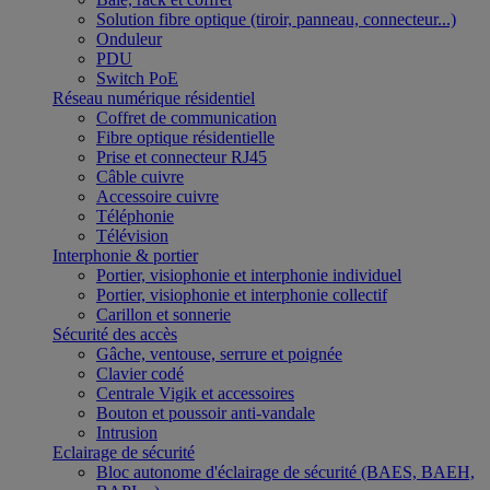
Solution fibre optique (tiroir, panneau, connecteur...)
Onduleur
PDU
Switch PoE
Réseau numérique résidentiel
Coffret de communication
Fibre optique résidentielle
Prise et connecteur RJ45
Câble cuivre
Accessoire cuivre
Téléphonie
Télévision
Interphonie & portier
Portier, visiophonie et interphonie individuel
Portier, visiophonie et interphonie collectif
Carillon et sonnerie
Sécurité des accès
Gâche, ventouse, serrure et poignée
Clavier codé
Centrale Vigik et accessoires
Bouton et poussoir anti-vandale
Intrusion
Eclairage de sécurité
Bloc autonome d'éclairage de sécurité (BAES, BAEH,