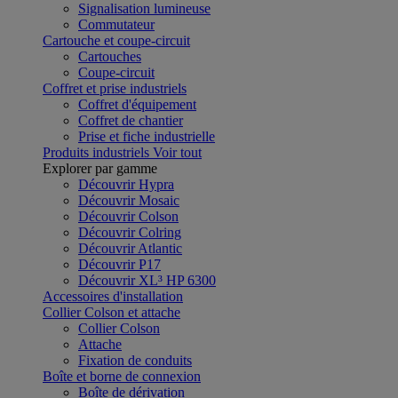
Signalisation lumineuse
Commutateur
Cartouche et coupe-circuit
Cartouches
Coupe-circuit
Coffret et prise industriels
Coffret d'équipement
Coffret de chantier
Prise et fiche industrielle
Produits industriels
Voir tout
Explorer par gamme
Découvrir Hypra
Découvrir Mosaic
Découvrir Colson
Découvrir Colring
Découvrir Atlantic
Découvrir P17
Découvrir XL³ HP 6300
Accessoires d'installation
Collier Colson et attache
Collier Colson
Attache
Fixation de conduits
Boîte et borne de connexion
Boîte de dérivation