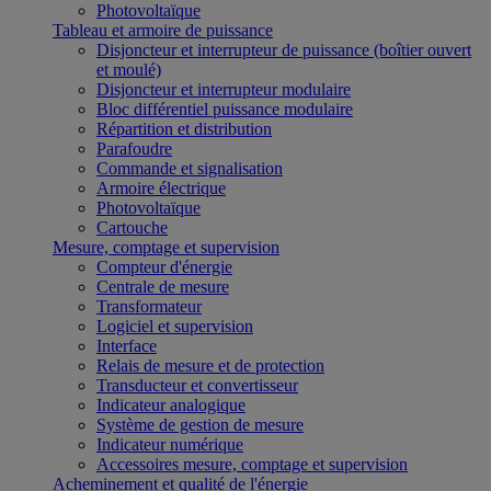
Photovoltaïque
Tableau et armoire de puissance
Disjoncteur et interrupteur de puissance (boîtier ouvert
et moulé)
Disjoncteur et interrupteur modulaire
Bloc différentiel puissance modulaire
Répartition et distribution
Parafoudre
Commande et signalisation
Armoire électrique
Photovoltaïque
Cartouche
Mesure, comptage et supervision
Compteur d'énergie
Centrale de mesure
Transformateur
Logiciel et supervision
Interface
Relais de mesure et de protection
Transducteur et convertisseur
Indicateur analogique
Système de gestion de mesure
Indicateur numérique
Accessoires mesure, comptage et supervision
Acheminement et qualité de l'énergie