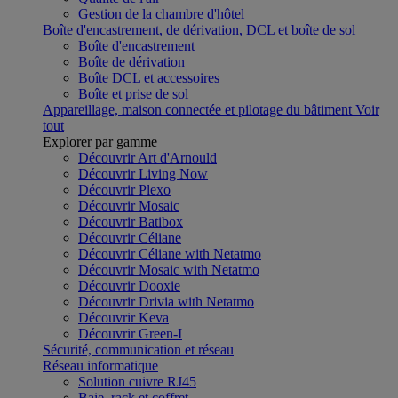
Gestion de la chambre d'hôtel
Boîte d'encastrement, de dérivation, DCL et boîte de sol
Boîte d'encastrement
Boîte de dérivation
Boîte DCL et accessoires
Boîte et prise de sol
Appareillage, maison connectée et pilotage du bâtiment
Voir
tout
Explorer par gamme
Découvrir Art d'Arnould
Découvrir Living Now
Découvrir Plexo
Découvrir Mosaic
Découvrir Batibox
Découvrir Céliane
Découvrir Céliane with Netatmo
Découvrir Mosaic with Netatmo
Découvrir Dooxie
Découvrir Drivia with Netatmo
Découvrir Keva
Découvrir Green-I
Sécurité, communication et réseau
Réseau informatique
Solution cuivre RJ45
Baie, rack et coffret