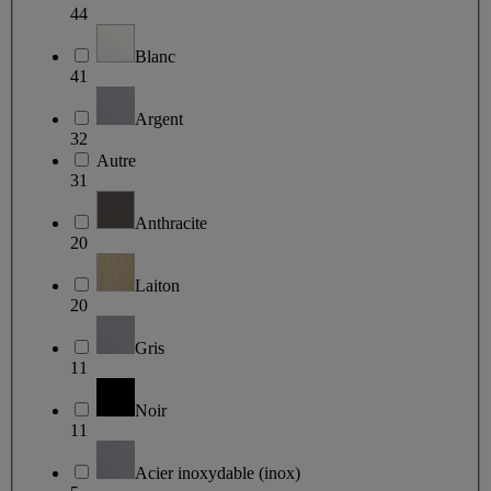
44
Blanc
41
Argent
32
Autre
31
Anthracite
20
Laiton
20
Gris
11
Noir
11
Acier inoxydable (inox)