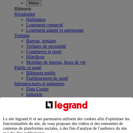
Métier
Bâtiment
Résidentiel
Habitation
Logement connecté
Logement adapté et autonomie
Tertiaire
Bureau, tertiaire
Tertiaire de proximité
Commerce et sport
Hôtellerie
Mobilier de bureau, lieux de vie
Public et santé
Bâtiment public
Établissement de santé
Infrastructures et industries
Data Center
Industrie
Infrastructures
À la une
Contrôler et planifier le fonctionnement des appareils
électriques avec le contacteur connecté
Le site legrand.fr et ses partenaires utilisent des cookies afin d'optimiser les
Répartir et optimiser son tableau électrique
fonctionnalités du site, de vous proposer des vidéos et des remontées de
Legrand Data Center Solutions : concentrer les
contenus de plateformes sociales, à des fins d'analyse de l'audience du site
expertises au service de vos performances