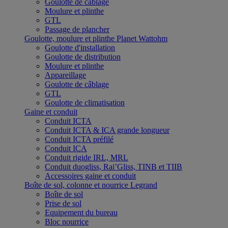
Goulotte de câblage
Moulure et plinthe
GTL
Passage de plancher
Goulotte, moulure et plinthe Planet Wattohm
Goulotte d'installation
Goulotte de distribution
Moulure et plinthe
Appareillage
Goulotte de câblage
GTL
Goulotte de climatisation
Gaine et conduit
Conduit ICTA
Conduit ICTA & ICA grande longueur
Conduit ICTA préfilé
Conduit ICA
Conduit rigide IRL, MRL
Conduit duogliss, Rai’Gliss, TINB et TIIB
Accessoires gaine et conduit
Boîte de sol, colonne et nourrice Legrand
Boîte de sol
Prise de sol
Equipement du bureau
Bloc nourrice