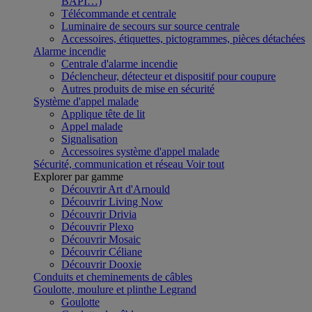
BAPI…)
Télécommande et centrale
Luminaire de secours sur source centrale
Accessoires, étiquettes, pictogrammes, pièces détachées
Alarme incendie
Centrale d'alarme incendie
Déclencheur, détecteur et dispositif pour coupure
Autres produits de mise en sécurité
Système d'appel malade
Applique tête de lit
Appel malade
Signalisation
Accessoires système d'appel malade
Sécurité, communication et réseau
Voir tout
Explorer par gamme
Découvrir Art d'Arnould
Découvrir Living Now
Découvrir Drivia
Découvrir Plexo
Découvrir Mosaic
Découvrir Céliane
Découvrir Dooxie
Conduits et cheminements de câbles
Goulotte, moulure et plinthe Legrand
Goulotte