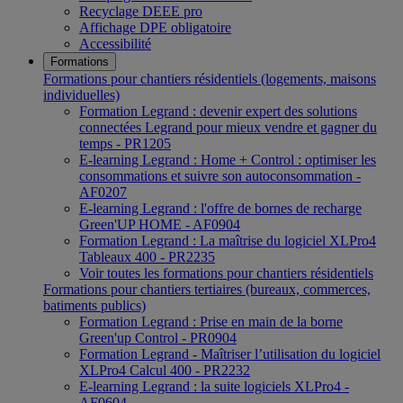
Recyclage DEEE pro
Affichage DPE obligatoire
Accessibilité
Formations
Formations pour chantiers résidentiels (logements, maisons
individuelles)
Formation Legrand : devenir expert des solutions
connectées Legrand pour mieux vendre et gagner du
temps - PR1205
E-learning Legrand : Home + Control : optimiser les
consommations et suivre son autoconsommation -
AF0207
E-learning Legrand : l'offre de bornes de recharge
Green'UP HOME - AF0904
Formation Legrand : La maîtrise du logiciel XLPro4
Tableaux 400 - PR2235
Voir toutes les formations pour chantiers résidentiels
Formations pour chantiers tertiaires (bureaux, commerces,
batiments publics)
Formation Legrand : Prise en main de la borne
Green'up Control - PR0904
Formation Legrand - Maîtriser l’utilisation du logiciel
XLPro4 Calcul 400 - PR2232
E-learning Legrand : la suite logiciels XLPro4 -
AF0604