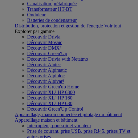
Canalisation préfabriquée
Transformateur HT-BT
Onduleur
Batteries de condensateur
Distribution, protection et gestion de l'énergie
Voir tout
Explorer par gamme
Découvrir Drivia
Découvrir Mosaic
Découvrir DMX³
Découvrir Green'Up
Découvrir Drivia with Netatmo
Découvrir Alptec
Découvrir Alpimatic
Découvrir Alpibloc
Découvrir Alpivar³
Découvrir Green'up Home
Découvrir XL³ HP 6300
Découvrir XL³ HP 160
Découvrir XL³ HP 630
Découvrir Green'Up Control
Appareillage, maison connectée et pilotage du bâtiment
Appareillage maison et bâtiment
Interrupteur, poussoir et variateur
Prise de courant, prise USB, prise RJ45, prises TV et
autres prises