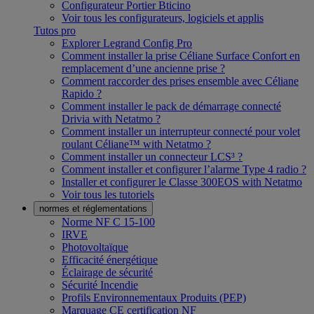
Configurateur Portier Bticino
Voir tous les configurateurs, logiciels et applis
Tutos pro
Explorer Legrand Config Pro
Comment installer la prise Céliane Surface Confort en
remplacement d’une ancienne prise ?
Comment raccorder des prises ensemble avec Céliane
Rapido ?
Comment installer le pack de démarrage connecté
Drivia with Netatmo ?
Comment installer un interrupteur connecté pour volet
roulant Céliane™ with Netatmo ?
Comment installer un connecteur LCS³ ?
Comment installer et configurer l’alarme Type 4 radio ?
Installer et configurer le Classe 300EOS with Netatmo
Voir tous les tutoriels
normes et réglementations
Norme NF C 15-100
IRVE
Photovoltaïque
Efficacité énergétique
Éclairage de sécurité
Sécurité Incendie
Profils Environnementaux Produits (PEP)
Marquage CE certification NF