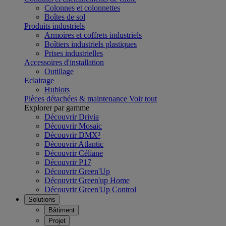
Colonnes et colonnettes
Boîtes de sol
Produits industriels
Armoires et coffrets industriels
Boîtiers industriels plastiques
Prises industrielles
Accessoires d'installation
Outillage
Eclairage
Hublots
Pièces détachées & maintenance
Voir tout
Explorer par gamme
Découvrir Drivia
Découvrir Mosaic
Découvrir DMX³
Découvrir Atlantic
Découvrir Céliane
Découvrir P17
Découvrir Green'Up
Découvrir Green'up Home
Découvrir Green'Up Control
Solutions
Bâtiment
Projet