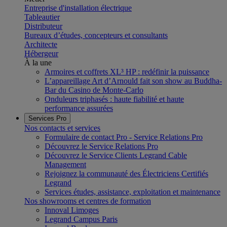
Entreprise d'installation électrique
Tableautier
Distributeur
Bureaux d’études, concepteurs et consultants
Architecte
Hébergeur
À la une
Armoires et coffrets XL³ HP : redéfinir la puissance
L’appareillage Art d’Arnould fait son show au Buddha-
Bar du Casino de Monte-Carlo
Onduleurs triphasés : haute fiabilité et haute
performance assurées
Services Pro
Nos contacts et services
Formulaire de contact Pro - Service Relations Pro
Découvrez le Service Relations Pro
Découvrez le Service Clients Legrand Cable
Management
Rejoignez la communauté des Électriciens Certifiés
Legrand
Services études, assistance, exploitation et maintenance
Nos showrooms et centres de formation
Innoval Limoges
Legrand Campus Paris