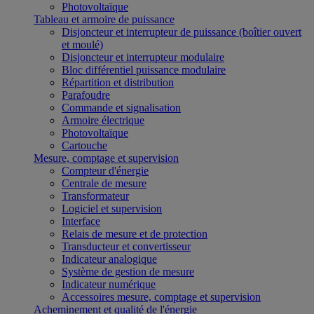
Photovoltaïque
Tableau et armoire de puissance
Disjoncteur et interrupteur de puissance (boîtier ouvert
et moulé)
Disjoncteur et interrupteur modulaire
Bloc différentiel puissance modulaire
Répartition et distribution
Parafoudre
Commande et signalisation
Armoire électrique
Photovoltaïque
Cartouche
Mesure, comptage et supervision
Compteur d'énergie
Centrale de mesure
Transformateur
Logiciel et supervision
Interface
Relais de mesure et de protection
Transducteur et convertisseur
Indicateur analogique
Système de gestion de mesure
Indicateur numérique
Accessoires mesure, comptage et supervision
Acheminement et qualité de l'énergie