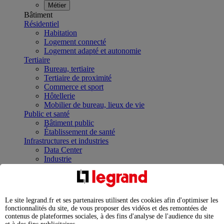
Métier
Bâtiment
Résidentiel
Habitation
Logement connecté
Logement adapté et autonomie
Tertiaire
Bureau, tertiaire
Tertiaire de proximité
Commerce et sport
Hôtellerie
Mobilier de bureau, lieux de vie
Public et santé
Bâtiment public
Établissement de santé
Infrastructures et industries
Data Center
Industrie
Infrastructures
À la une
Contrôler et planifier le fonctionnement des appareils
électriques avec le contacteur connecté
Le site legrand.fr et ses partenaires utilisent des cookies afin d'optimiser les
Répartir et optimiser son tableau électrique
fonctionnalités du site, de vous proposer des vidéos et des remontées de
Legrand Data Center Solutions : concentrer les
contenus de plateformes sociales, à des fins d'analyse de l'audience du site
expertises au service de vos performances