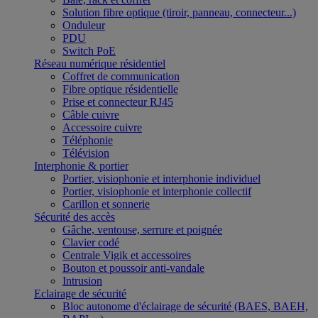
Solution fibre optique (tiroir, panneau, connecteur...)
Onduleur
PDU
Switch PoE
Réseau numérique résidentiel
Coffret de communication
Fibre optique résidentielle
Prise et connecteur RJ45
Câble cuivre
Accessoire cuivre
Téléphonie
Télévision
Interphonie & portier
Portier, visiophonie et interphonie individuel
Portier, visiophonie et interphonie collectif
Carillon et sonnerie
Sécurité des accès
Gâche, ventouse, serrure et poignée
Clavier codé
Centrale Vigik et accessoires
Bouton et poussoir anti-vandale
Intrusion
Eclairage de sécurité
Bloc autonome d'éclairage de sécurité (BAES, BAEH,