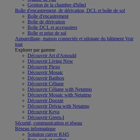
Gestion de la chambre d'hôtel
Boîte d'encastrement, de dérivation, DCL et boîte de sol
Boîte d'encastrement
Boîte de dérivation
Boîte DCL et accessoires
Boîte et prise de sol
Appareillage, maison connectée et pilotage du bâtiment
Voir
tout
Explorer par gamme
Découvrir Art d'Arnould
Découvrir Living Now
Découvrir Plexo
Découvrir Mosaic
Découvrir Batibox
Découvrir Céliane
Découvrir Céliane with Netatmo
Découvrir Mosaic with Netatmo
Découvrir Dooxie
Découvrir Drivia with Netatmo
Découvrir Keva
Découvrir Green-I
Sécurité, communication et réseau
Réseau informatique
Solution cuivre RJ45
Baie, rack et coffret