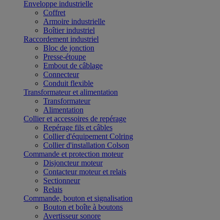
Enveloppe industrielle
Coffret
Armoire industrielle
Boîtier industriel
Raccordement industriel
Bloc de jonction
Presse-étoupe
Embout de câblage
Connecteur
Conduit flexible
Transformateur et alimentation
Transformateur
Alimentation
Collier et accessoires de repérage
Repérage fils et câbles
Collier d'équipement Colring
Collier d'installation Colson
Commande et protection moteur
Disjoncteur moteur
Contacteur moteur et relais
Sectionneur
Relais
Commande, bouton et signalisation
Bouton et boîte à boutons
Avertisseur sonore