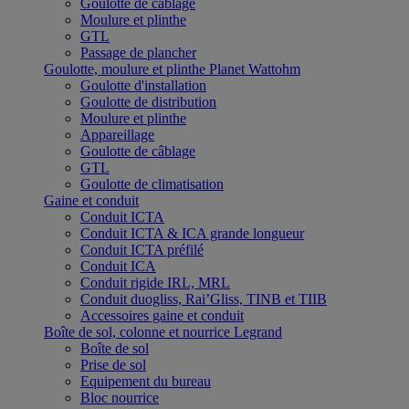
Goulotte de câblage
Moulure et plinthe
GTL
Passage de plancher
Goulotte, moulure et plinthe Planet Wattohm
Goulotte d'installation
Goulotte de distribution
Moulure et plinthe
Appareillage
Goulotte de câblage
GTL
Goulotte de climatisation
Gaine et conduit
Conduit ICTA
Conduit ICTA & ICA grande longueur
Conduit ICTA préfilé
Conduit ICA
Conduit rigide IRL, MRL
Conduit duogliss, Rai’Gliss, TINB et TIIB
Accessoires gaine et conduit
Boîte de sol, colonne et nourrice Legrand
Boîte de sol
Prise de sol
Equipement du bureau
Bloc nourrice