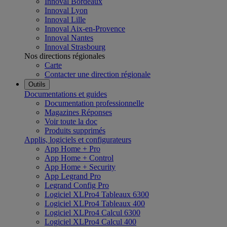
Innoval Bordeaux
Innoval Lyon
Innoval Lille
Innoval Aix-en-Provence
Innoval Nantes
Innoval Strasbourg
Nos directions régionales
Carte
Contacter une direction régionale
Outils
Documentations et guides
Documentation professionnelle
Magazines Réponses
Voir toute la doc
Produits supprimés
Applis, logiciels et configurateurs
App Home + Pro
App Home + Control
App Home + Security
App Legrand Pro
Legrand Config Pro
Logiciel XLPro4 Tableaux 6300
Logiciel XLPro4 Tableaux 400
Logiciel XLPro4 Calcul 6300
Logiciel XLPro4 Calcul 400