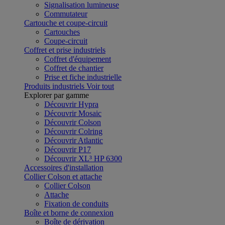
Signalisation lumineuse
Commutateur
Cartouche et coupe-circuit
Cartouches
Coupe-circuit
Coffret et prise industriels
Coffret d'équipement
Coffret de chantier
Prise et fiche industrielle
Produits industriels
Voir tout
Explorer par gamme
Découvrir Hypra
Découvrir Mosaic
Découvrir Colson
Découvrir Colring
Découvrir Atlantic
Découvrir P17
Découvrir XL³ HP 6300
Accessoires d'installation
Collier Colson et attache
Collier Colson
Attache
Fixation de conduits
Boîte et borne de connexion
Boîte de dérivation