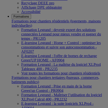
Recyclage DEEE pro
Affichage DPE obligatoire
Accessibilité
Formations
Formations pour chantiers résidentiels (logements, maisons
individuelles)
Formation Legrand : devenir expert des solutions
connectées Legrand pour mieux vendre et gagner du
temps - PR1205
E-learning Legrand : Home + Control : optimiser les
consommations et suivre son autoconsommation -
AF0207
E-learning Legrand : l'offre de bornes de recharge
Green'UP HOME - AF0904
Formation Legrand : La maîtrise du logiciel XLPro4
Tableaux 400 - PR2235
Voir toutes les formations pour chantiers résidentiels
Formations pour chantiers tertiaires (bureaux, commerces,
batiments publics)
Formation Legrand : Prise en main de la borne
Green'up Control - PR0904
Formation Legrand - Maîtriser l’utilisation du logiciel
XLPro4 Calcul 400 - PR2232
E-learning Legrand : la suite logiciels XLPro4 -
AF0604