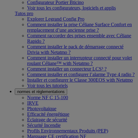
Configurateur Portier Bticino
Voir tous les configurateurs, logiciels et applis
Tutos pro
Explorer Legrand Config Pro
Comment installer la prise Céliane Surface Confort en
remplacement d’une ancienne prise ?
Comment raccorder des prises ensemble avec Céliane
Rapido ?
Comment installer le pack de démarrage connecté
Drivia with Netatmo ?
Comment installer un interrupteur connecté pour volet
roulant Céliane™ with Netatmo ?
Comment installer un connecteur LCS³ ?
Comment installer et configurer l’alarme Type 4 radio ?
Installer et configurer le Classe 300EOS with Netatmo
Voir tous les tutoriels
normes et réglementations
Norme NF C 15-100
IRVE
Photovoltaïque
Efficacité énergétique
Éclairage de sécurité
Sécurité Incendie
Profils Environnementaux Produits (PEP)
Marquage CE certification NF