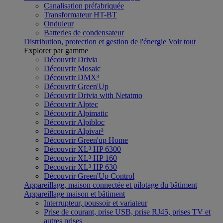
Canalisation préfabriquée
Transformateur HT-BT
Onduleur
Batteries de condensateur
Distribution, protection et gestion de l'énergie
Voir tout
Explorer par gamme
Découvrir Drivia
Découvrir Mosaic
Découvrir DMX³
Découvrir Green'Up
Découvrir Drivia with Netatmo
Découvrir Alptec
Découvrir Alpimatic
Découvrir Alpibloc
Découvrir Alpivar³
Découvrir Green'up Home
Découvrir XL³ HP 6300
Découvrir XL³ HP 160
Découvrir XL³ HP 630
Découvrir Green'Up Control
Appareillage, maison connectée et pilotage du bâtiment
Appareillage maison et bâtiment
Interrupteur, poussoir et variateur
Prise de courant, prise USB, prise RJ45, prises TV et
autres prises