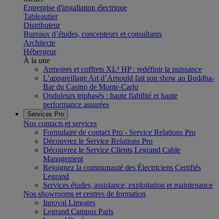
Entreprise d'installation électrique
Tableautier
Distributeur
Bureaux d’études, concepteurs et consultants
Architecte
Hébergeur
À la une
Armoires et coffrets XL³ HP : redéfinir la puissance
L’appareillage Art d’Arnould fait son show au Buddha-
Bar du Casino de Monte-Carlo
Onduleurs triphasés : haute fiabilité et haute
performance assurées
Services Pro
Nos contacts et services
Formulaire de contact Pro - Service Relations Pro
Découvrez le Service Relations Pro
Découvrez le Service Clients Legrand Cable
Management
Rejoignez la communauté des Électriciens Certifiés
Legrand
Services études, assistance, exploitation et maintenance
Nos showrooms et centres de formation
Innoval Limoges
Legrand Campus Paris