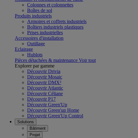
Colonnes et colonnettes
Boîtes de sol
Produits industriels
Armoires et coffrets industriels
Boîtiers industriels plastiques
Prises industrielles
Accessoires d'installation
Outillage
Eclairage
Hublots
Pièces détachées & maintenance
Voir tout
Explorer par gamme
Découvrir Drivia
Découvrir Mosaic
Découvrir DMX³
Découvrir Atlantic
Découvrir Céliane
Découvrir P17
Découvrir Green'Up
Découvrir Green'up Home
Découvrir Green'Up Control
Solutions
Bâtiment
Projet