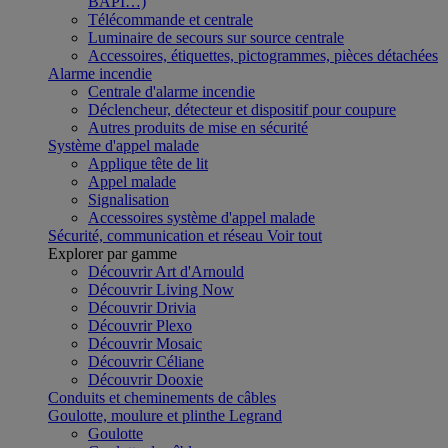
BAPI…)
Télécommande et centrale
Luminaire de secours sur source centrale
Accessoires, étiquettes, pictogrammes, pièces détachées
Alarme incendie
Centrale d'alarme incendie
Déclencheur, détecteur et dispositif pour coupure
Autres produits de mise en sécurité
Système d'appel malade
Applique tête de lit
Appel malade
Signalisation
Accessoires système d'appel malade
Sécurité, communication et réseau
Voir tout
Explorer par gamme
Découvrir Art d'Arnould
Découvrir Living Now
Découvrir Drivia
Découvrir Plexo
Découvrir Mosaic
Découvrir Céliane
Découvrir Dooxie
Conduits et cheminements de câbles
Goulotte, moulure et plinthe Legrand
Goulotte